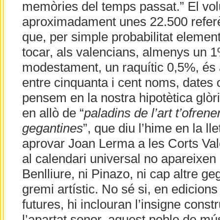
memòries del temps passat.” El vol
aproximadament unes 22.500 refer
que, per simple probabilitat elemen
tocar, als valencians, almenys un 
modestament, un raquític 0,5%, és
entre cinquanta i cent noms, dates o
pensem en la nostra hipotètica glòr
en allò de “
paladins de l’art t’ofrene
gegantines
”, que diu l’hime en la lle
aprovar Joan Lerma a les Corts Val
al calendari universal no apareixen 
Benlliure, ni Pinazo, ni cap altre ge
gremi artístic. No sé si, en edicion
futures, hi inclouran l’insigne const
l’apartat sonor, aquest poble de mú