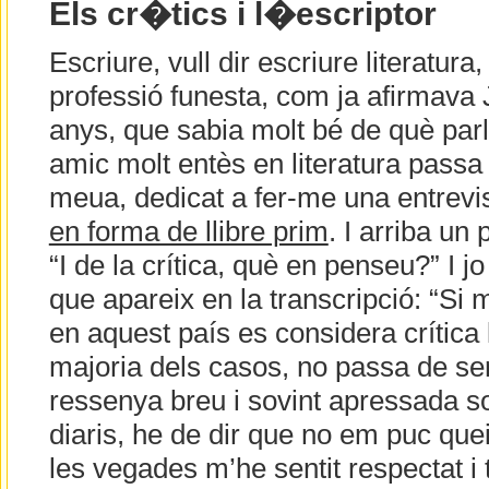
Els cr�tics i l�escriptor
Escriure, vull dir escriure literatura
professió funesta, com ja afirmava 
anys, que sabia molt bé de què parla
amic molt entès en literatura passa
meua, dedicat a fer-me una entrevi
en forma de llibre prim
. I arriba un
“I de la crítica, què en penseu?” I jo
que apareix en la transcripció: “Si m
en aquest país es considera crítica l
majoria dels casos, no passa de se
ressenya breu i sovint apressada sob
diaris, he de dir que no em puc que
les vegades m’he sentit respectat i