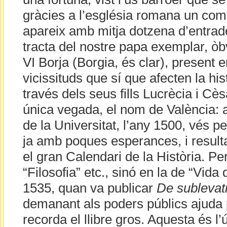
gràcies a l’església romana un comp
apareix amb mitja dotzena d’entrad
tracta del nostre papa exemplar, ò
VI Borja (Borgia, és clar), present e
vicissituds que sí que afecten la his
través dels seus fills Lucrècia i Cès
única vegada, el nom de València: a
de la Universitat, l’any 1500, vés p
ja amb poques esperances, i resulta
el gran Calendari de la Història. P
“Filosofia” etc., sinó en la de “Vida 
1535, quan va publicar
De subleva
demanant als poders públics ajuda 
recorda el llibre gros. Aquesta és l’