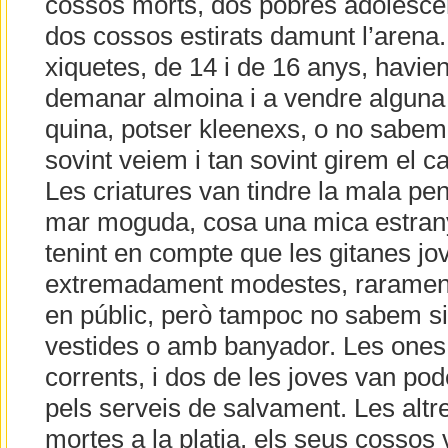
cossos morts, dos pobres adolesce
dos cossos estirats damunt l’arena.
xiquetes, de 14 i de 16 anys, havien 
demanar almoina i a vendre alguna
quina, potser kleenexs, o no sabem
sovint veiem i tan sovint girem el c
Les criatures van tindre la mala pen
mar moguda, cosa una mica estrany
tenint en compte que les gitanes jo
extremadament modestes, rarament
en públic, però tampoc no sabem si
vestides o amb banyador. Les ones e
corrents, i dos de les joves van po
pels serveis de salvament. Les altr
mortes a la platja, els seus cossos