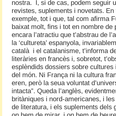
nostra. I, si de cas, podem seguir un
revistes, suplements i novetats. En 
exemple, tot i que, tal com afirma Fu
baixat molt, fins i tot en nombre de
encara l’atractiu que t’abstrau de l’
la ‘cultureta’ espanyola, invariabl
català i el catalanisme, t’informa d
literàries en francès i, sobretot, t’
esplèndids dossiers sobre cultures i
del món. Ni França ni la cultura fra
eren, però la seua voluntat d’unive
intacta”. Queda l’anglès, evidentment
britàniques i nord-americanes, i les 
de literatura, i els suplements dels g
on hem de mirar, i on hem de beure.