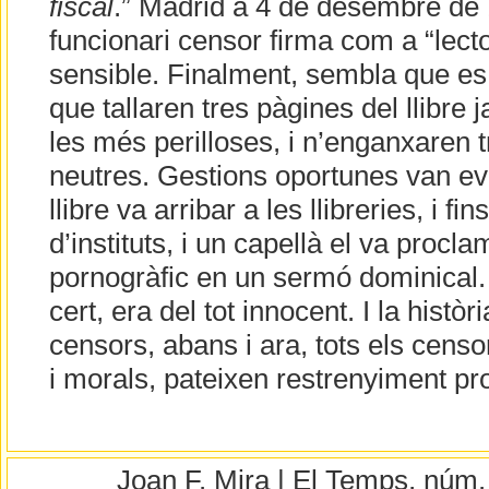
fiscal
.” Madrid a 4 de desembre de 1
funcionari censor firma com a “lecto
sensible. Finalment, sembla que es v
que tallaren tres pàgines del llibre 
les més perilloses, i n’enganxaren 
neutres. Gestions oportunes van evit
llibre va arribar a les llibreries, i fi
d’instituts, i un capellà el va procl
pornogràfic en un sermó dominical. 
cert, era del tot innocent. I la histò
censors, abans i ara, tots els censor
i morals, pateixen restrenyiment pr
Joan F. Mira | El Temps, núm