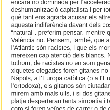
encara no dominada per l’acceleraci
deshumanització capitalista i per t
què tant ens agrada acusar els altr
aquesta indiferència davant dels co
“natural”, preferim pensar, mentre 
València no. Pensem, també, que a 
l’Atlàntic són racistes, i que els mo
mereixen cap atenció dels blancs. 
tothom, de racistes no en som gens, 
xiquetes ofegades foren gitanes no 
Nàpols, a l’Europa catòlica (o a l’E
l’ortodoxa), els gitanos són ciutada
mirem amb mals ulls, i si dos gitan
platja despertaran tanta simpatia i t
com si foren veïnes de carrer o de