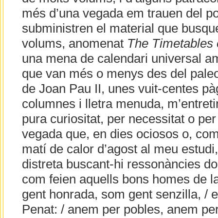
més d’una vegada em trauen del po
subministren el material que busqu
volums, anomenat
The Timetables 
una mena de calendari universal am
que van més o menys des del paleolít
de Joan Pau II, unes vuit-centes pàg
columnes i lletra menuda, m’entretin
pura curiositat, per necessitat o per
vegada que, en dies ociosos o, com
matí de calor d’agost al meu estudi
distreta buscant-hi ressonàncies do
com feien aquells bons homes de 
gent honrada, som gent senzilla, / 
Penat: / anem per pobles, anem per 