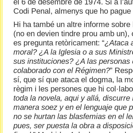
el 6 de desembre de 1974. Si a l’auto
Codi Penal, almenys que ho pague e
Hi ha també un altre informe sobre 
(no en devien tindre prou amb un), 
es pregunta retòricament: “
¿Ataca 
moral? ¿A la Iglesia o a sus Minis
sus instituciones? ¿A las personas
colaborado con el Régimen?
” Resp
sí, que sí que ataca el dogma, la mor
règim i les persones que hi col·labo
toda la novela, aqui y allá, discurre
manera soez y en el lenguaje que pr
no se hurtan las blasfemias en el le
pues, ser puesta la obra a disposici