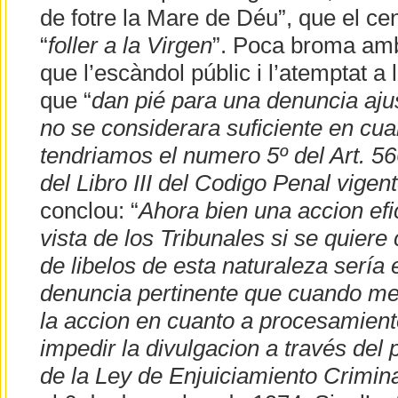
de fotre la Mare de Déu”, que el ce
“
f
oller a la Virgen
”. Poca broma amb
que l’escàndol públic i l’atemptat a 
que “
dan pié para una denuncia ajus
no se considerara suficiente en cuan
tendriamos el numero 5º del Art. 566
del Libro III del Codigo Penal vigent
conclou: “
Ahora bien una accion efi
vista de los Tribunales si se quiere 
de libelos de esta naturaleza sería 
denuncia pertinente que cuando me
la accion en cuanto a procesamiento
impedir la divulgacion a través del p
de la Ley de Enjuiciamiento Crimina