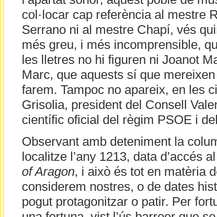
col·locar cap referència al mestre 
Serrano ni al mestre Chapí, vés quin
més greu, i més incomprensible, q
les lletres no hi figuren ni Joanot M
Marc, que aquests sí que mereixen 
farem. Tampoc no apareix, en les ci
Grisolia, president del Consell Vale
científic oficial del règim PSOE i de
Observant amb deteniment la columna
localitze l’any 1213, data d’accés al
of Aragon
, i això és tot en matèria 
considerem nostres, o de dates hi
pogut protagonitzar o patir. Per fort
una fortuna, vist l’ús barroer que se 