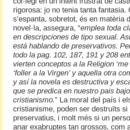
col·legi en un intent frustrat de cas
rigorosa: jo no tenia tanta fantasia
s’espanta, sobretot, és en matèria de
novel·la, assegura, “
emplea toda cl
en descripciones de tipo sexual. As
está hablando de preservativos. Pe
todo la pag. 102, 187, 191 y 208 en
vierten conceptos a la Religion ‘me 
‘foller a la Virgen’ y aquella otra c
y así la novela es destructiva y es
que se predica en nuestro pais bajo 
cristianismo.
” La moral del país i el
cristianisme, poden ser destruïts s
preservatius, i molt més si un pers
anar exabruptes tan grossos, com a