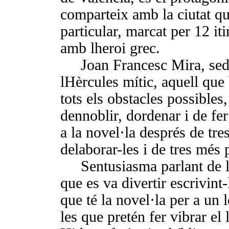
comparteix amb la ciutat qu
particu­lar, marcat per 12 iti
amb lheroi grec.
Joan Francesc Mira, sedu
lHèrcules mític, aquell que
tots els obstacles possibles
denno­blir, dordenar i de f
a la no­vel·la després de tr
delaborar-les i de tres més 
Sentusiasma parlant de 
que es va divertir escrivint
que té la novel·la per a un 
les que pretén fer vibrar el