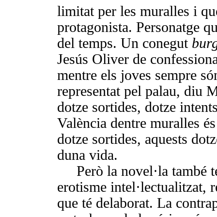
limitat per les muralles i qu
protagonista. Personatge qu
del temps. Un conegut
bur
Jesús Oliver de confession
mentre els joves sempre són 
representat pel palau, diu M
dotze sortides, dotze intents
València dentre muralles és 
dotze sortides, aquests dotz
duna vida.
Però la novel·la també t
ero­tisme intel·lectualitzat,
que té delaborat. La contrap