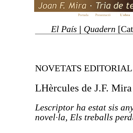
Portada
Presentació
L'obra
El País
|
Quadern
[Ca
NOVETATS EDITORIAL
LHèrcules
de J.F. Mira
Lescriptor ha estat sis an
novel·la, Els treballs perdu