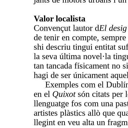
Valor localista
Convençut lautor
d
El desig
de tenir en compte, sempre qu
shi descriu tingui entitat s
la seva última novel·la ting
tan tancada físicament no si
hagi de ser únicament aquel
Exemples com el Dublí
en el
Quixot
són citats per 
llenguat­ge fos com una pas
artistes plàstics allò que qu
llegint en veu alta un fragme