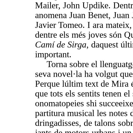
Mailer, John Updike. Dentr
anomena Juan Benet, Juan 
Javier Tomeo. I ara ma­teix
dentre els més joves són
Camí de Sirga
, daquest úl
important.
Torna sobre el llenguatg
seva novel·la ha volgut que t
Perque lúl­tim text de Mira
que tots els sentits tenen el
onomatopeies shi succeeix
partitura musical les notes 
dringadisses, de talons sob
jants de motors urbans i un 