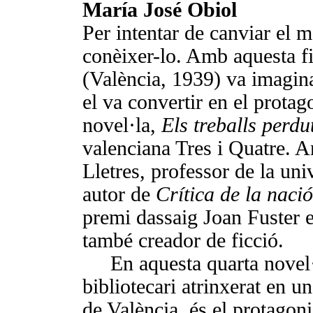
María José Obiol
Per intentar de canviar el 
conèixer-­lo. Amb aquesta f
(València, 1939) va imagin
el va convertir en el protag
novel·la,
Els treballs perdu
valenciana Tres i Quatre. A
Lletres, professor de la univ
autor de
Crítica de la naci
premi dassaig Joan Fuster 
també creador de ficció.
En aquesta quarta novel
bi­bliotecari atrinxerat en un
de Va­lència, és el protagon