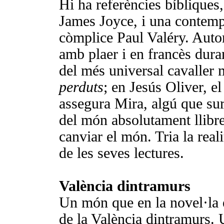
Hi ha referències bíbliques,
James Joyce, i una contemp
còmplice Paul Valéry. Au­to
amb plaer i en francès dura
del més universal cavaller 
perduts
; en Jesús Oliver, el
asse­gura Mira, algú que su
del món absolutament llibre
canviar el món. Tria la real
de les seves lectures.
València dintramurs
Un món que en la novel·la és
de la València dintramurs.