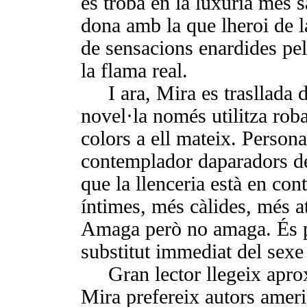
es troba en la luxúria més s
dona amb la que lheroi de l
de sensacions enardides pel 
la flama real.
I
ara, Mira es trasllada 
no­vel·la només utilitza rob
colors a ell mateix. Perso
contemplador daparadors d
que la llence­ria està en co
íntimes, més càlides, més a
Amaga però no ama­ga. És p
substitut immediat del sexe 
Gran lector llegeix ap
Mira prefereix autors ame