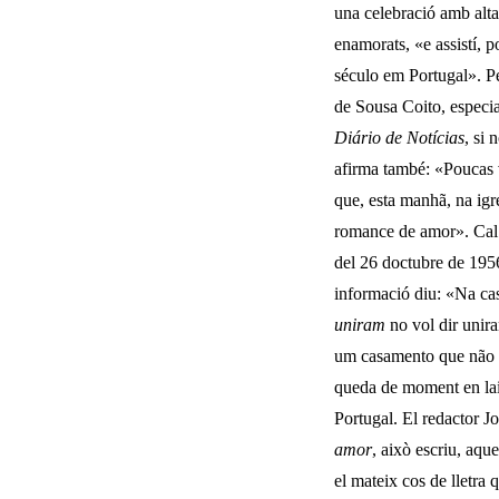
una celebració amb alta
enamorats, «e assistí, 
século em Portugal». P
de Sousa Coito, especia­
Diário
de
Notícias
,
si 
afirma també: «Poucas 
que, esta manhã, na ig
romance de amor». Cal ac
del 26 doctubre de 1956
informació diu: «Na
ca
uniram
no vol dir unira
um casamento que não e
queda de moment en lair
Portugal. El redactor Jo
amor
, això escriu, aque
el mateix cos de lletra q