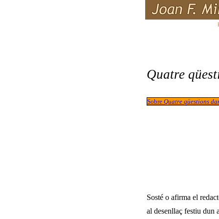
Quatre qüest
Sobre
Quatre qüestions dam
Sosté o afirma el redact
al desenllaç festiu dun