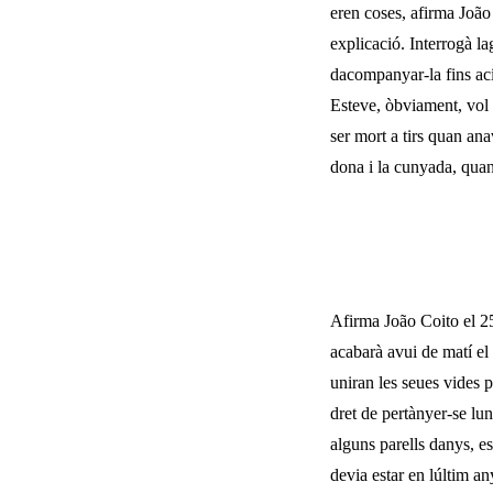
eren coses, afirma João 
explicació. Interrogà l
dacompanyar-la fins ac
Esteve, òbviament, vol 
ser mort a tirs quan ana
dona i la cunyada, quant
Afirma João Coito el 25
acabarà avui de matí el d
uniran les seues vides 
dret de pertànyer-se lu
alguns parells danys, es
devia estar en lúltim an