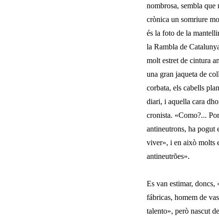
nombrosa, sembla que no
crònica un somriure molt
és la foto de la mantell
la Rambla de Catalunya
molt estret de cintura a
una gran jaqueta de coll
corbata, els cabells pla
diari, i aquella cara d
cronista. «Como?... Po
antineutrons, ha pogut 
viver», i en això molts
antineutrões».
Es van estimar, doncs, 
fábricas, homem de vas
talento», però nascut de