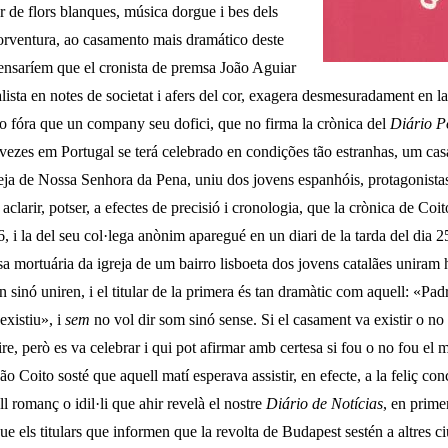
r de flors blanques, música dorgue i bes dels
porventura, ao casamento mais dramático deste
ensaríem que el cronista de premsa João Aguiar
lista en notes de societat i afers del cor, exagera desmesuradament en l
no fóra que un company seu dofici, que no firma la crònica del
Diário P
vezes em Portugal se terá celebrado en condições tão estranhas, um c
reja de Nossa Senhora da Pena, uniu dos jovens espanhóis, protagonist
la­rir, potser, a efectes de precisió i cronologia, que la crònica de Coito
, i la del seu col·lega anònim aparegué en un diari de la tarda del dia 25
sa mortuária da igreja de um bairro lisboeta dos jovens catalães uniram 
n sinó uniren, i el titular de la primera és tan dramàtic com aquell: «Pa
xistiu», i
sem
no vol dir som sinó sense. Si el casament va existir o no 
e, però es va celebrar i qui pot afirmar amb certesa si fou o no fou el 
ão Coito sosté que aquell matí esperava assis­tir, en efecte, a la feliç co
ll romanç o idil·li que ahir revelà el nostre
Diário de Notícias
,
en primer
ue els titulars que informen que la revol­ta de Budapest sestén a altres ci