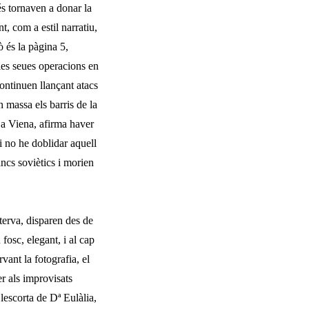
s torna­ven a donar la
, com a estil narratiu,
ò és la pàgina 5,
 les seues operacions en
 continuen llançant atacs
n massa els barris de la
r a Viena, afirma haver
 no he doblidar aquell
ncs soviètics i morien
aterva, disparen des de
 fosc, elegant, i al cap
vant la fotografia, el
er als improvisats
lescorta de Dª Eulàlia,