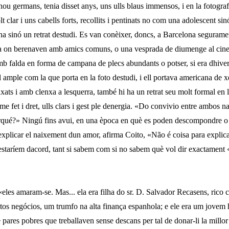
u germans, tenia disset anys, uns ulls blaus immensos, i en la fotograf
 clar i uns cabells forts, recollits i pentinats no com una adolescent si
ina sinó un retrat destudi. Es van conèixer, doncs, a Barcelona segurame
 on berenaven amb amics comuns, o una vesprada de diumenge al cine­ma
mb falda en forma de campana de plecs abun­dants o potser, si era dhive
 ample com la que porta en la foto destudi, i ell portava americana de x
nxats i amb clenxa a lesquerra, també hi ha un retrat seu molt formal en
home fet i dret, ulls clars i gest ple denergia. «Do convivio entre ambos 
rqué?» Ningú fins avui, en una època en què es poden descompondre o 
explicar el naixement dun amor, afirma Coito, «Não é coisa para explicar
 estaríem dacord, tant si sabem com si no sabem què vol dir exactament 
«eles amaram-se. Mas... ela era filha do sr. D. Salvador Recasens, rico 
tos negócios, um trumfo na alta finança espanhola; e ele era um jovem
 pares pobres que treballaven sense descans per tal de donar-li la millor s