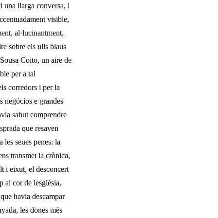
i una llarga conversa, i
accentuada­ment visible,
ment, al·lucinantment,
re sobre els ulls blaus
u Sousa Coito, un aire de
ble per a tal
s corredors i per la
os negócios e grandes
havia sabut comprendre
vesprada que resaven
 les seues penes: la
ens transmet la crònica,
i eixut, el descon­cert
 al cor de lesglésia,
ue que havia descampar
inyada, les dones més