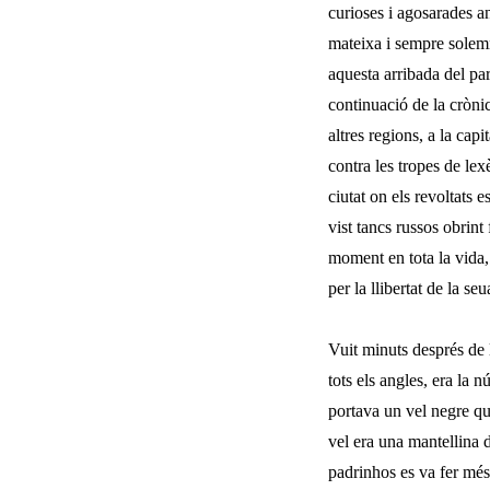
curioses i agosarades an
mateixa i sempre solemn
aquesta arribada del par
continuació de la cròni
altres regions, a la capi
contra les tropes de le
ciutat on els revoltats 
vist tancs russos obrin
moment en tota la vida,
per la llibertat de la seu
Vuit minuts després de l
tots els an­gles, era la 
portava un vel negre que
vel era una mantellina d
padrinhos es va fer més 