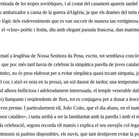
etirada de les tropes soviètiques, i al costat del casament apareix tam
eu ambaixador a causa de la guerra dAlgèria, ja que els drames del món 
e lògic dels esdeve­niments que es van succeir de manera tan vertiginosa 
c, el «clou» poètic i festiu, diu amb elegant paraula francesa, dun matrim
matí a lesglésia de Nossa Senhora da Pena, escriu, tot semblava concór
cte que poc més tard havia de celebrar la simpàtica parella de joves catalan
inho, no és prou elaborat per a evitar simpàtica quasi to­cant simpatia, j
el cor, i això es nota en la prosa), un sol daurat de tardor, una temperatu
d alhora bullicio­sa i adeleradament interessada, el temple vene­rable dal
ts) llampants i resplendents de flors, tot es conjugava per a donar a lesce
javen prestar. I particu­larment ell, João Coito, que el dia abans, en el ma
os catalães», i tanta arribà a ser la famili­aritat amb la parella i amb e
la celebració, segons recorda ell mateix i explica el seu enve­jós col·leg
imonis ni padrins disponibles, els nu­vis, que tant desitjaven evitar la pu