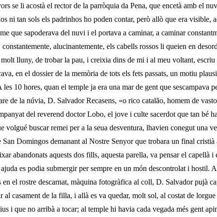
ors se li acostà el rector de la parròquia da Pena, que encetà amb el nuv
dos ni tan sols els padrinhos ho poden contar, però allò que era visible, 
isme que sapoderava del nuvi i el portava a caminar, a caminar constant
: constantemente, alucinante­mente, els cabells rossos li queien en desord
 molt lluny, de trobar la pau, i creixia dins de mi i al meu voltant, escri
ava, en el dossier de la memòria de tots els fets passats, un motiu plausi
A les 10 hores, quan el temple ja era una mar de gent que sescampava pel
el pare de la núvia, D. Salvador Recasens, «o rico catalão, homem de vast
mpa­nyat del reverend doctor Lobo, el jove i culte sacerdot que tan bé 
 que volgué buscar remei per a la seua desventura, lhavien conegut una 
 de San Domingos demanant al Nostre Senyor que trobara un final cristià a
xar abandonats aquests dos fills, aquesta parella, va pensar el capellà i 
ajuda es podia submergir per sempre en un món descontrolat i hostil. Alt 
its en el rostre descar­nat, màquina fotogràfica al coll, D. Salvador pujà cap
r al casament de la filla, i allà es va quedar, molt sol, al costat de lorg
stius i que no arribà a tocar; al temple hi havia cada vegada més gent ap