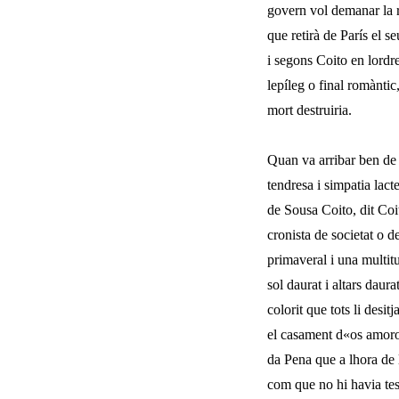
govern vol demanar la r
que retirà de París el s
i segons Coito en lordr
lepíleg o final romànti
mort destruiria.
Quan va arribar ben de 
tendresa i simpa­tia la
de Sousa Coito, dit Coit
cronista de societat o d
primaveral i una multitu
sol daurat i altars daura
colorit que tots li desit
el casament d«os amoros
da Pena que a lhora de 
com que no hi havia test