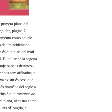
a primera plana del
opu­
lar
,
pàgina 7,
asamento como aquele
as de um acidentado
 és dun diari del matí
. El titular de la segona
hoje os seus destinos»,
drinhos sem afilhados, e
va existir és cosa que
més dramàtic del segle a
nclusió dun
romance de
a plana, al costat i amb
utats dHongria, el