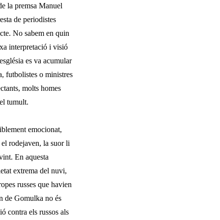
a de la premsa Manuel
resta de periodistes
acte. No sabem en quin
a interpretació i visió
lesglésia es va acumular
 futbolistes o ministres
ctants, molts ho­mes
el tumult.
isiblement emocionat,
el rodejaven, la suor li
vint. En aquesta
etat extre­ma del nuvi,
tropes russes que havien
vern de Gomulka no és
ó contra els russos als