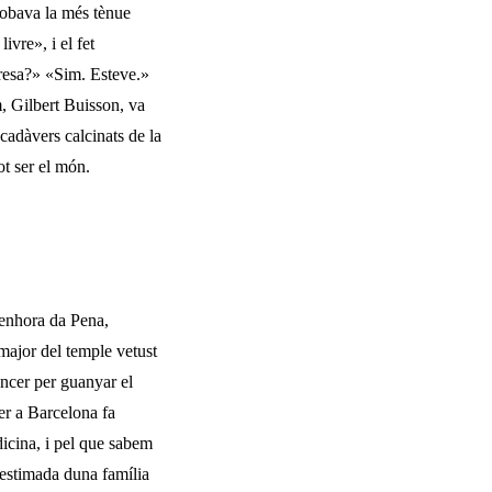
trobava la més tènue
ivre», i el fet
presa?» «Sim. Esteve.»
m, Gilbert Buisson, va
 cadàvers calcinats de la
ot ser el món.
Senhora da Pena,
r major del temple vetust
èncer per guanyar el
er a Bar­celona fa
edicina, i pel que sabem
s estimada duna família