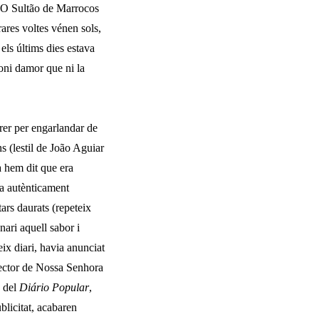
bé O Sultão de Marrocos
rares voltes vénen sols,
els últims dies estava
oni damor que ni la
rer per engarlandar de
s (lestil de João Aguiar
a hem dit que era
ra autèntica­ment
tars daurats (repeteix
nari aquell sabor i
teix diari, havia anunciat
l rector de Nossa Senhora
a del
Diário Popular
,
blicitat, aca­baren