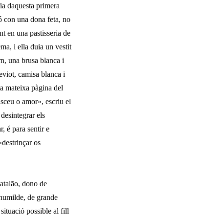
ia daquesta primera
nó con una dona feta, no
nt en una pastisseria de
, i ella duia un vestit
rn, una brusa blanca i
eviot, camisa blanca i
 la mateixa pàgina del
nasceu o amor», escriu el
desintegrar els
, é para sentir e
«destrinçar os
catalão, dono de
 humilde, de grande
ituació possible al fill