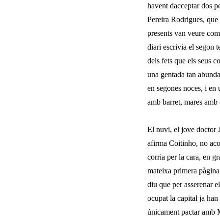
havent dacceptar dos p
Pereira Ro­drigues, que 
presents van veure com 
diari escrivia el segon 
dels fets que els seus c
una gentada tan abundan
en segones noces, i en 
amb barret, mares amb c
El nuvi, el jove doctor
afirma Coitinho, no acon
corria per la cara, en 
mateixa primera pàgina, 
diu que per asserenar e
ocu­pat la capital ja ha
únicament pactar amb Mo