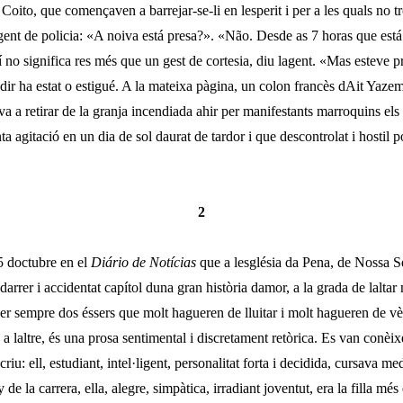
Coito, que començaven a barrejar-se-li en lesperit i per a les quals no 
agent de policia: «A noiva está presa?». «Não. Desde as 7 horas que está l
í no significa res més que un gest de cortesia, diu lagent. «Mas esteve 
dir ha estat o estigué. A la mateixa pàgina, un colon francès dAit Yaze
va a retirar de la granja incendiada ahir per manifestants marroquins els
a agita­ció en un dia de sol daurat de tardor i que descontrolat i hostil p
2
 doctubre en el
Diário de Notícias
que a lesglésia da Pena, de Nossa 
arrer i accidentat capítol duna gran història damor, a la grada de lalta
per sempre dos éssers que molt hagueren de lluitar i molt hagueren de v
n a laltre, és una prosa sentimental i discretament retòrica. Es van conèix
criu: ell, estudiant, intel·ligent, personalitat forta i decidida, cursava m
y de la carrera, ella, alegre, simpàtica, irradiant joventut, era la filla mé