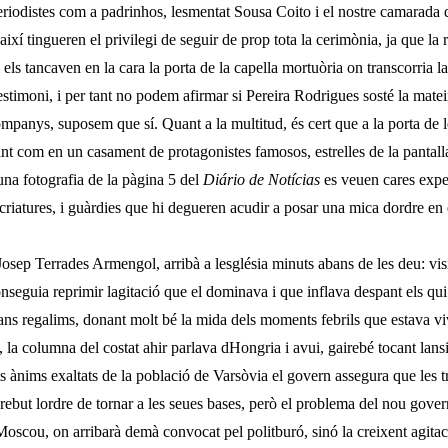
eriodistes com a padrinhos, lesmentat Sousa Coito i el nostre camarad
així tingueren el privilegi de seguir de prop tota la cerimònia, ja que la 
els tanca­ven en la cara la porta de la capella mortuòria
on transcorria l
testimoni, i per tant no podem afirmar si Pereira Rodrigues sosté la mateix
om­panys, suposem que sí. Quant a la multitud, és cert que a la porta de 
t com en un casament de protagonistes famosos, estrelles de la panta­lla,
una fotografia de la pàgina 5 del
Diário de
Notícias
es veuen cares expe
riatures, i guàrdies que hi degueren acudir a posar una mica dor­dre en 
 Josep Terrades Armengol, arribà a lesglésia minuts abans de les deu: v
seguia reprimir lagitació que el domi­nava i que inflava despant els qui 
grans regalims, donant molt bé la mida dels moments febrils que estava vi
la columna del costat ahir parlava dHongria i avui, gairebé tocant lansi
ls ànims exaltats de la població de Varsòvia el govern assegura que les 
n rebut lordre de tornar a les seues bases, però el problema del nou go
scou, on arribarà demà convocat pel polit­buró, sinó la creixent agitaci