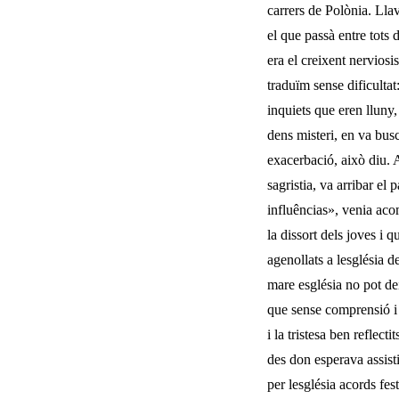
carrers de Polònia. Llav
el que passà entre tots 
era el creixent nervios
traduïm sense dificultat
inquiets que eren lluny,
dens misteri, en va busc
exacerbació, això diu. 
sagris­tia, va arribar 
influências», venia aco
la dissort dels joves i
agenollats a lesglésia
mare església no pot dei
que sense comprensió i 
i la tristesa ben reflect
des don esperava assisti
per lesglésia acords fe