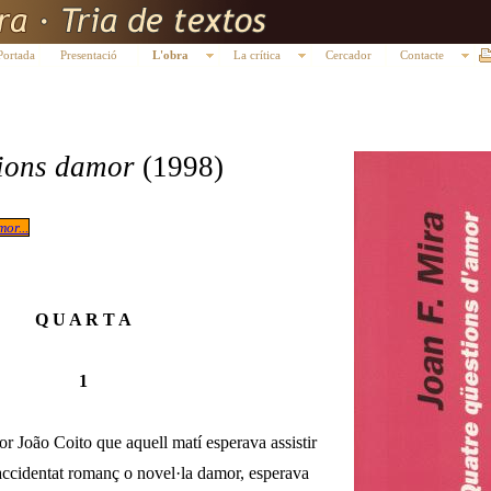
Portada
Presentació
L'obra
La crítica
Cercador
Contacte
ions damor
(1998)
or...
Q U A R T A
1
or João Coito que aquell matí esperava assistir
 accidentat romanç o novel·la damor, espe­rava