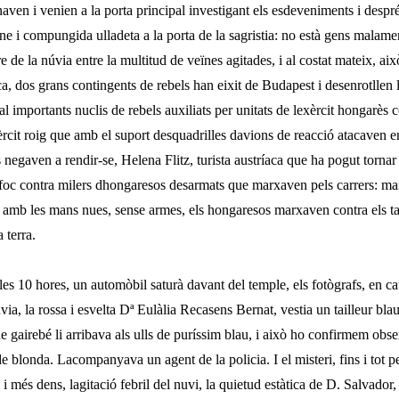
aven i venien a la porta principal investigant els esdeveniments i despré
e i compungida ulladeta a la porta de la sagristia: no està gens malament
e de la núvia entre la multitud de veïnes agitades, i al costat mateix, aix
ca, dos grans contingents de rebels han eixit de Budapest i desenrotllen
tal importants nuclis de rebels auxiliats per unitats de lexèrcit hongarès
xèrcit roig que amb el suport desquadrilles davions de reacció atacaven e
es negaven a rendir-­se, Helena Flitz, turista austríaca que ha pogut torna
t foc contra milers dhongaresos desarmats que marxaven pels carrers: mai
 amb les mans nues, sense armes, els hongaresos marxaven contra els ta
a terra.
es 10 hores, un automòbil saturà davant del temple, els fotò­grafs, en c
núvia, la rossa i esvelta Dª Eulàlia Recasens Bernat, vestia un tailleur blau
 gairebé li arribava als ulls de puríssim blau, i això ho confirmem obser
e blonda. Lacompanya­va un agent de la policia. I el misteri, fins i tot p
i més dens, lagitació febril del nuvi, la quietud estàtica de D. Salvador, 