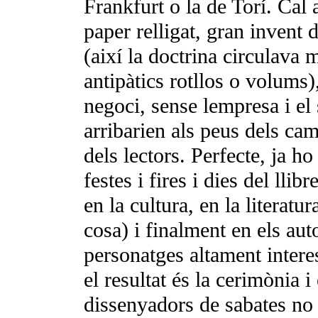
Frankfurt o la de Torí. Cal a
paper relligat, gran invent 
(així la doctrina circulav
antipàtics rotllos o volums),
negoci, sense lempresa i el 
arribarien als peus dels cam
dels lectors. Perfecte, ja h
festes i fires i dies del ll
en la cultura, en la literatu
cosa) i finalment en els aut
personatges altament intere
el resultat és la cerimònia i 
dissenyadors de sabates no 