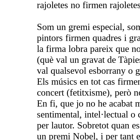
rajoletes no firmen rajoletes
Som un gremi especial, som 
pintors firmen quadres i gra
la firma lobra pareix que no
(què val un gravat de Tàpie
val qualsevol esborrany o ga
Els músics en tot cas firme
concert (fetitxisme), però n
En fi, que jo no he acabat m
sentimental, intel·lectual o 
per lautor. Sobretot quan e
un premi Nobel, i per tant el