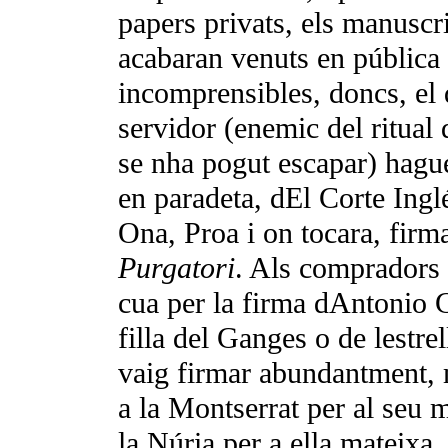
papers privats, els manuscri
acabaran venuts en pública 
incomprensibles, doncs, el 
servidor (enemic del ritual
se nha pogut escapar) hagué
en paradeta, dEl Corte Ingl
Ona, Proa i on tocara, firm
Purgatori
. Als compradors 
cua per la firma dAntonio 
filla del Ganges o de lest
vaig firmar abundantment, m
a la Montserrat per al seu m
la Núria per a ella mateixa,