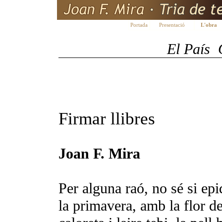
Portada
Presentació
L'obra
El País

Firmar llibres
Joan F. Mira
Per alguna raó, no sé si ep
la primavera, amb la flor del