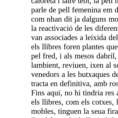
caloreta i laire tebi, la pel
parle de pell femenina em di
com nhan dit ja dalguns mo
la reactivació de les difere
van associades a leixida de
els llibres foren plantes qu
pel fred, i als mesos dabri
lambient, reviuen, ixen al s
venedors a les butxaques d
tracta en definitiva, amb r
Fins aquí, no hi tindria re
els llibres, com els cotxes, 
mobles, tinguen la seua fir