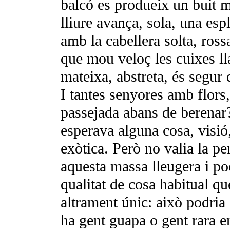
balcó es produeix un buit mo
lliure avança, sola, una espl
amb la cabellera solta, ros
que mou veloç les cuixes ll
mateixa, abstreta, és segur 
I tantes senyores amb flors
passejada abans de berenar?
es­perava alguna cosa, visió
exòtica. Però no valia la p
aquesta massa lleugera i poc
qualitat de cosa habitual qu
altrament únic: això podria
ha gent guapa o gent rara en