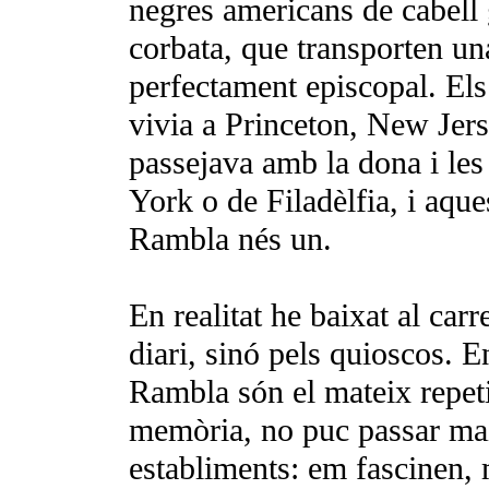
negres americans de cabell g
corbata, que trans­porten un
perfecta­ment episcopal. El
vivia a Princeton, New Jers
passejava amb la dona i les 
York o de Filadèlfia, i aques
Rambla nés un.
En realitat he baixat al carr
diari, sinó pels quioscos. E
Rambla són el mateix repetit
memòria, no puc passar mai 
establiments: em fascinen, m