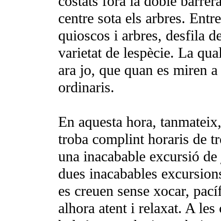
costats fóra la doble barrer
centre sota els arbres. Ent
quioscos i arbres, desfila 
varietat de lespècie. La qu
ara jo, que quan es miren a 
ordina­ris.
En aquesta hora, tanmateix,
troba complint horaris de tr
una inacaba­ble excursió de 
dues inacabables excursions
es creuen sense xocar, pacíf
alhora atent i relaxat. A les