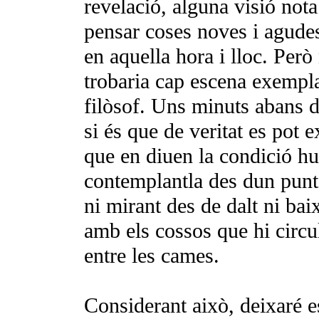
revelació, alguna visió nota
pensar coses noves i agude
en aquella hora i lloc. Però
trobaria cap escena exempla
filò­sof. Uns minuts abans de
si és que de veritat es pot e
que en diuen la condi­ció h
contemplant­la des dun pun
ni mirant des de dalt ni baix
amb els cossos que hi circu
entre les cames.
Considerant això, deixaré es