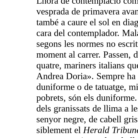
Lhora de contemplació com
vesprada de primavera avanç
també a caure el sol en diago
cara del contemplador. Mal
segons les normes no escrit
mo­ment al carrer. Passen, d
quatre, mariners italians qu
Andrea Doria». Sempre ha d
duniforme o de tatuatge, mil
pobrets, són els duniforme.
dels granissats de llima a l
senyor negre, de cabell gris
siblement el
Herald Tribun