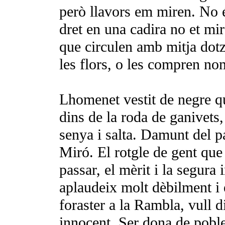
però llavors em miren. No é
dret en una cadira no et mir
que circulen amb mitja dotz
les flors, o les compren no
Lhomenet vestit de negre q
dins de la roda de ganivets,
senya i salta. Damunt del 
Miró. El rotgle de gent que
passar, el mèrit i la segura i
aplaudeix molt dèbil­ment i 
foras­ter a la Rambla, vull di
innocent. Ser dona de poble 