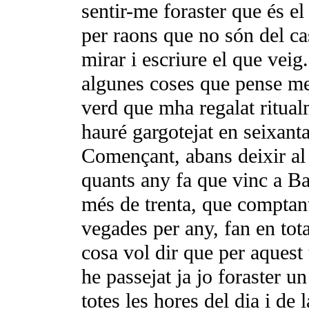
sentir-me foraster que és el
per raons que no són del cas
mirar i escriure el que veig.
algunes coses que pense me
verd que mha regalat ritualm
hauré gargotejat en seixant
Començant, abans deixir al 
quants any fa que vinc a Ba
més de trenta, que comptant
vegades per any, fan en tot
cosa vol dir que per aquest 
he passejat ja jo foraster 
totes les hores del dia i de 