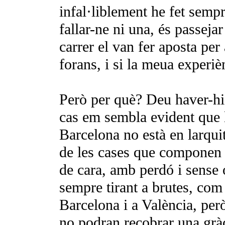
infal·liblement he fet semp
fallar-ne ni una, és passej
carrer el van fer aposta per
forans, i si la meua experièn
Però per què? Deu haver-hi
cas em sembla evident que l
Barcelona no està en larqui
de les cases que componen a
de cara, amb perdó i sense 
sempre tirant a brutes, com
Barcelona i a València, per
no podran recobrar una gràc