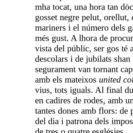
mha tocat, una hora tan dòc
gosset negre pelut, orellut,
mariners i el número dels ga
més gust. A lhora de procur
vista del públic, ser gos té
descolars i de jubilats sh
segurament van tornant cap 
amb els mateixos
united co
vius, tots iguals. Al final 
en cadires de rodes, amb un
tantes dones amb flors: de p
del dia i patrona dels impos
de tres o quatre esglésies.