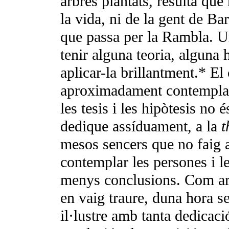
arbres plantats, resulta que 
la vida, ni de la gent de Ba
que passa per la Rambla. U
tenir alguna teoria, alguna h
aplicar-la brillantment.* El
aproximadament contemplació
les tesis i les hipòtesis no 
dedique assíduament, a la
t
mesos sencers que no faig a
contemplar les persones i l
menys
conclusions. Com ara
en vaig traure, duna hora s
il·lustre amb tanta dedi­cac