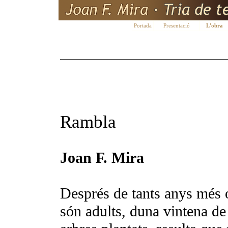
Portada
Presentació
L'obra
Rambla
Joan F. Mira
Després de tants anys més o
són adults, duna vintena de l