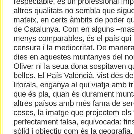
respectable, és un professional imp
altres qualitats no sembla que sigu
mateix, en certs àmbits de poder q
de Catalunya. Com en alguns –ma
menys comparables, és el país qui h
censura i la mediocritat. De mane
dies en aquestes muntanyes del nor
Oliver ni la seua dona sospitaven q
belles. El País Valencià, vist des del
litorals, enganya al qui viatja amb 
que és pla, quan és durament mun
altres països amb més fama de ser
coses, la imatge que projectem els
perfectament falsa, equivocada: fins
sòlid i objectiu com és la geografia