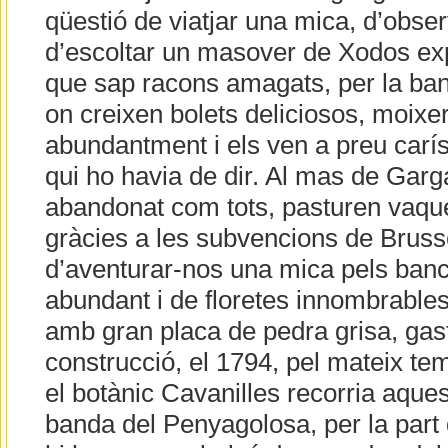
qüestió de viatjar una mica, d’obser
d’escoltar un masover de Xodos expl
que sap racons amagats, per la ba
on creixen bolets deliciosos, moixe
abundantment i els ven a preu carís
qui ho havia de dir. Al mas de Gar
abandonat com tots, pasturen vaques
gràcies a les subvencions de Brusse
d’aventurar-nos una mica pels banca
abundant i de floretes innombrables,
amb gran placa de pedra grisa, gast
construcció, el 1794, pel mateix t
el botànic Cavanilles recorria aquest
banda del Penyagolosa, per la part