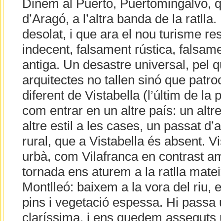
Dinem al Puerto, Puertomingalvo, q
d’Aragó, a l’altra banda de la ratll
desolat, i que ara el nou turisme r
indecent, falsament rústica, falsame
antiga. Un desastre universal, pel 
arquitectes no tallen sinó que patro
diferent de Vistabella (l’últim de la
com entrar en un altre país: un altre
altre estil a les cases, un passat d’
rural, que a Vistabella és absent. Vis
urbà, com Vilafranca en contrast amb
tornada ens aturem a la ratlla mateix
Montlleó: baixem a la vora del riu, e
pins i vegetació espessa. Hi passa
claríssima, i ens quedem asseguts u