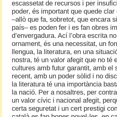
escassetat de recursos i per insufi
poder, és important que quede clar 
–allò que fa, sobretot, que encara s
país– es poden fer i es fan obres im
d’envergadura. Ací l’obra escrita no
ornament, és una necessitat, un fo
llengua, la literatura, en una situac
nostra, té un valor afegit que no té 
cultures amb futur garantit, amb el 
recent, amb un poder sòlid i no disc
la literatura té una importància bas
la nació. Per a nosaltres, per contra,
un valor cívic i nacional afegit, pe
certa seguretat i un cert prestigi co
català es fan bones novel·les, en ca