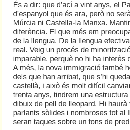
És a dir: que d’ací a vint anys, el P
d’espanyol que és ara, però no ser
Múrcia ni Castella-la Manxa. Mantin
diferència. El que més em preocupa
de la llengua. De la llengua efectiv
real. Veig un procés de minorització
imparable, perquè no hi ha interès 
A més, la nova immigració també ho
dels que han arribat, que s’hi queda
castellà, i això és molt difícil canvia
trenta anys, tindrem una estructura
dibuix de pell de lleopard. Hi haurà
parlants sòlides i nombroses tot al ll
seran taques sobre un fons de predo