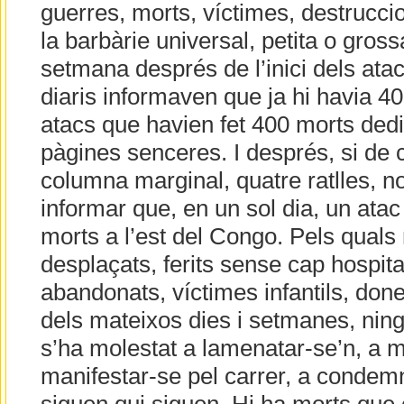
guerres, morts, víctimes, destruccio
la barbàrie universal, petita o gros
setmana després de l’inici dels atac
diaris informaven que ja hi havia 4
atacs que havien fet 400 morts ded
pàgines senceres. I després, si de 
columna marginal, quatre ratlles, n
informar que, en un sol dia, un ata
morts a l’est del Congo. Pels quals m
desplaçats, ferits sense cap hospita
abandonats, víctimes infantils, done
dels mateixos dies i setmanes, ning
s’ha molestat a lamenatar-se’n, a mo
manifestar-se pel carrer, a condemn