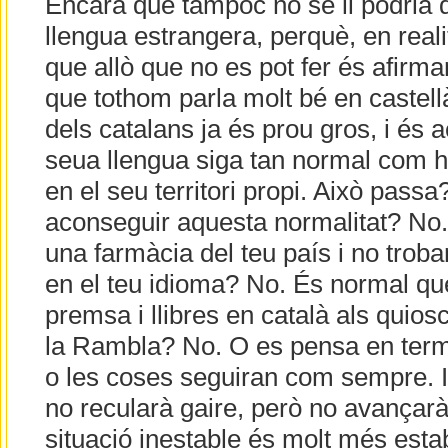
Encara que tampoc no se li podria 
llengua estrangera, perquè, en reali
que allò que no es pot fer és afirmar
que tothom parla molt bé en castel
dels catalans ja és prou gros, i és 
seua llengua siga tan normal com h
en el seu territori propi. Això passa
aconseguir aquesta normalitat? No.
una farmàcia del teu país i no trob
en el teu idioma? No. És normal qu
premsa i llibres en català als quios
la Rambla? No. O es pensa en terme
o les coses seguiran com sempre. I 
no recularà gaire, però no avançar
situació inestable és molt més esta