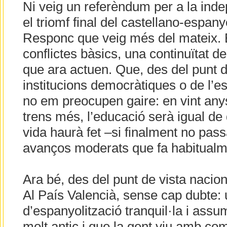
Ni veig un referèndum per a la inde
el triomf final del castellano-espany
Responc que veig més del mateix. E
conflictes bàsics, una continuïtat de
que ara actuen. Que, des del punt d
institucions democràtiques o de l’es
no em preocupen gaire: en vint any
trens més, l’educació serà igual de d
vida haurà fet –si finalment no pass
avanços moderats que fa habitualme
Ara bé, des del punt de vista nacion
Al País Valencià, sense cap dubte:
d’espanyolització tranquil·la i assu
molt antic i que la gent viu amb como