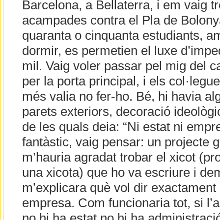
Barcelona, a Bellaterra, i em vaig t
acampades contra el Pla de Bolonya
quaranta o cinquanta estudiants, a
dormir, es permetien el luxe d’imped
mil. Vaig voler passar pel mig del 
per la porta principal, i els col·leg
més valia no fer-ho. Bé, hi havia al
parets exteriors, decoració ideològ
de les quals deia: “Ni estat ni emp
fantàstic, vaig pensar: un projecte 
m’hauria agradat trobar el xicot (p
una xicota) que ho va escriure i de
m’explicara què vol dir exactament l
empresa. Com funcionaria tot, si l’
no hi ha estat no hi ha administraci