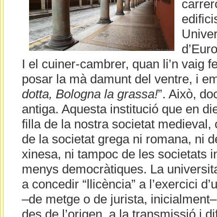
carrer
edifici
Univer
d’Euro
I el cuiner-cambrer, quan li’n vaig f
posar la mà damunt del ventre, i em
dotta, Bologna la grassa!
”. Això, do
antiga. Aquesta institució que en di
filla de la nostra societat medieval, 
de la societat grega ni romana, ni de
xinesa, ni tampoc de les societats i
menys democràtiques. La universita
a concedir “llicència” a l’exercici d
–de metge o de jurista, inicialment–
des de l’origen, a la transmissió i di