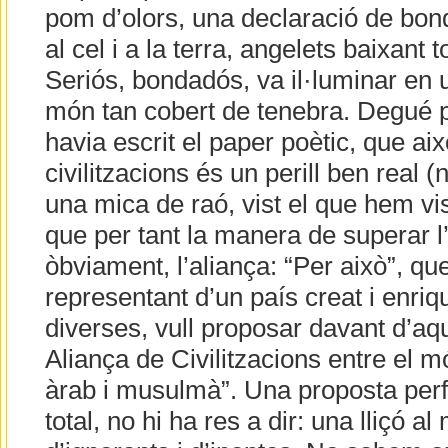
pom d’olors, una declaració de bond
al cel i a la terra, angelets baixant t
Seriós, bondadós, va il·luminar en
món tan cobert de tenebra. Degué pen
havia escrit el paper poètic, que ai
civilitzacions és un perill ben real (
una mica de raó, vist el que hem vis
que per tant la manera de superar l
òbviament, l’aliança: “Per això”, qu
representant d’un país creat i enriqu
diverses, vull proposar davant d’a
Aliança de Civilitzacions entre el m
àrab i musulmà”. Una proposta perf
total, no hi ha res a dir: una lliçó a