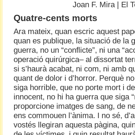
Joan F. Mira | El
Quatre-cents morts
Ara mateix, quan escric aquest pape
quan es publique, la situació de la
guerra, no un “conflicte”, ni una “ac
operació quirúrgica– al dissortat ter
si s’haurà acabat, ni com, ni amb q
quant de dolor i d’horror. Perquè n
siga horrible, que no porte mort i d
innocent, no hi ha guerra que siga “
proporcione imatges de sang, de nen
ens commouen l’ànima. I no sé, d’a
vostés llegiran aquesta pàgina, quin
de les víctimes, i quin resultat haurà