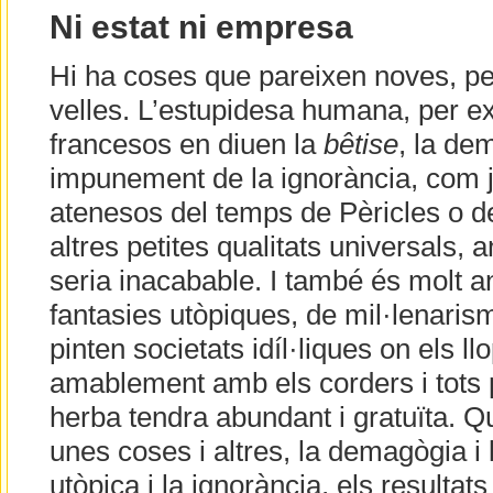
Ni estat ni empresa
Hi ha coses que pareixen noves, pe
velles. L’estupidesa humana, per ex
francesos en diuen la
bêtise
, la de
impunement de la ignorància, com j
atenesos del temps de Pèricles o 
altres petites qualitats universals,
seria inacabable. I també és molt a
fantasies utòpiques, de mil·lenaris
pinten societats idíl·liques on els ll
amablement amb els corders i tots 
herba tendra abundant i gratuïta. 
unes coses i altres, la demagògia i
utòpica i la ignorància, els resultat