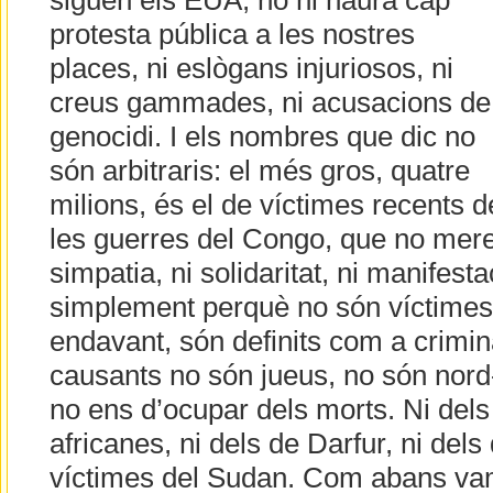
siguen els EUA, no hi haurà cap
protesta pública a les nostres
places, ni eslògans injuriosos, ni
creus gammades, ni acusacions de
genocidi. I els nombres que dic no
són arbitraris: el més gros, quatre
milions, és el de víctimes recents d
les guerres del Congo, que no mere
simpatia, ni solidaritat, ni manifesta
simplement perquè no són víctimes 
endavant, són definits com a crimin
causants no són jueus, no són nord
no ens d’ocupar dels morts. Ni dels
africanes, ni dels de Darfur, ni dels
víctimes del Sudan. Com abans va