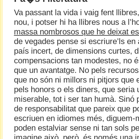
Va passant la vida i vaig fent llibr
nou, i potser hi ha llibres nous a l’h
massa nombrosos que he deixat es
de vegades pense si escriure’ls en
país incert, de dimensions curtes, d
compensacions tan modestes, no é
que un avantatge. No pels recursos 
que no són ni millors ni pitjors que 
pels honors o els diners, que seri
miserable, tot i ser tan humà. Sinó
de responsabilitat que pareix que po
escriuen en idiomes més, diguem-m
poden estalviar sense ni tan sols p
imagine això, però, és només una i