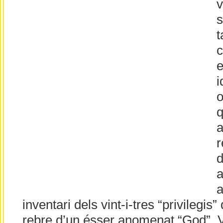
v
s
t
c
e
i
o
q
a
r
d
a
a
inventari dels vint-i-tres “privilegis
rebre d’un ésser anomenat “God”. V