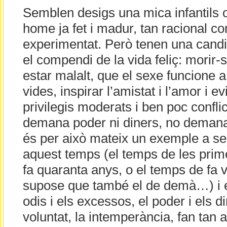
Semblen desigs una mica infantils 
home ja fet i madur, tan racional com 
experimentat. Però tenen una cand
el compendi de la vida feliç: morir-
estar malalt, que el sexe funcione a 
vides, inspirar l’amistat i l’amor i ev
privilegis moderats i ben poc confli
demana poder ni diners, no demana l
és per això mateix un exemple a seg
aquest temps (el temps de les prime
fa quaranta anys, o el temps de fa vi
supose que també el de demà…) i e
odis i els excessos, el poder i els d
voluntat, la intemperància, fan tan as