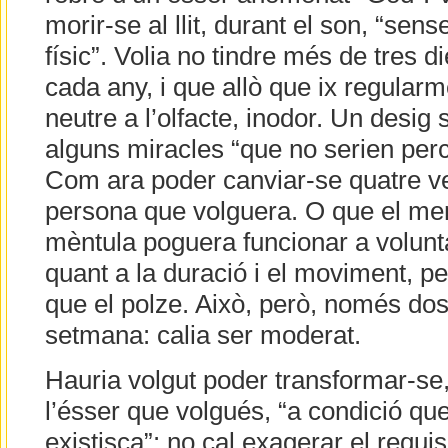
morir-se al llit, durant el son, “sen
físic”. Volia no tindre més de tres di
cada any, i que allò que ix regularm
neutre a l’olfacte, inodor. Un desig
alguns miracles “que no serien perc
Com ara poder canviar-se quatre ve
persona que volguera. O que el m
mèntula poguera funcionar a volunta
quant a la duració i el moviment, pe
que el polze. Això, però, només do
setmana: calia ser moderat.
Hauria volgut poder transformar-se, 
l’ésser que volgués, “a condició qu
existisca”: no cal exagerar el requisi