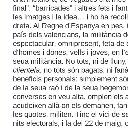
final”, “barricades” i altres fets i f
les imatges i la idea… i ho ha recoll
dreta. Al Regne d’Espanya en pes, i
país dels valencians, la militància 
espectacular, omnipresent, feta de
d’homes i dones, vells i joves, en l’e
seua militància. No tots, ni de lluny
clientela
, no tots són pagats, ni fan
beneficis personals: simplement s
de la seua raó i de la seua hegemon
converses en veu alta, omplen els ac
acudeixen allà on els demanen, fa
les quotes, militen. Tinc el vici de s
nits electorals, i la del 22 de maig,