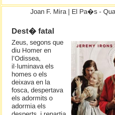
Joan F. Mira | El Pa�s - Qua
Dest� fatal
Zeus, segons que
diu Homer en
l’Odissea,
il·luminava els
homes o els
deixava en la
fosca, despertava
els adormits o
adormia els
desperts, i repartia