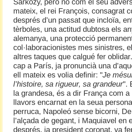
Sarkozy, però no com el seu adversar
mateix, el rei François, consagrat 
després d’un passat que incloïa, en
tèrboles, una actitud dubtosa els a
alemanya, una protecció permanent
col·laboracionistes mes sinistres, e
altres taques que calgué fer oblidar
cap a París, ja pronuncià una d’aq
ell mateix es volia definir: "
Je mésur
l’histoire, sa rigueur, sa grandeur
". 
la grandesa, és a dir França com a c
llavors encarnat en la seua persona
perruca, Napoleó sense bicorni, De
l’alçada de gegant, i Maquiavel en e
després, ja president coronat, va fe