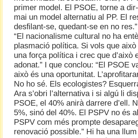
primer model. El PSOE, torne a dir-
mai un model alternatiu al PP. El re
desfilant-se, quedant-se en no res.
“El nacionalisme cultural no ha ent
plasmació política. Si vols que aix
una força política i crec que d’això
adonat.” I que conclou: “El PSOE va
això és una oportunitat. L’aprofitara
No ho sé. Els ecologistes? Esquerr
Ara s’obri l’alternativa i si algú li di
PSOE, el 40% anirà darrere d’ell. N
5%, sinó del 40%. El PSPV no és alt
PSPV com més prompte desaparega 
renovació possible.” Hi ha una llum a