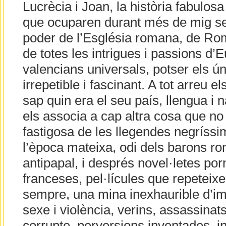
Lucrècia i Joan, la història fabulos
que ocuparen durant més de mig seg
poder de l’Església romana, de Roma
de totes les intrigues i passions d
valencians universals, potser els úni
irrepetible i fascinant. A tot arreu e
sap quin era el seu país, llengua i n
els associa a cap altra cosa que no 
fastigosa de les llegendes negríss
l’època mateixa, odi dels barons 
antipapal, i després novel·letes po
franceses, pel·lícules que repeteix
sempre, una mina inexhaurible d’im
sexe i violència, verins, assassinat
corrupte, perversions inventades, in