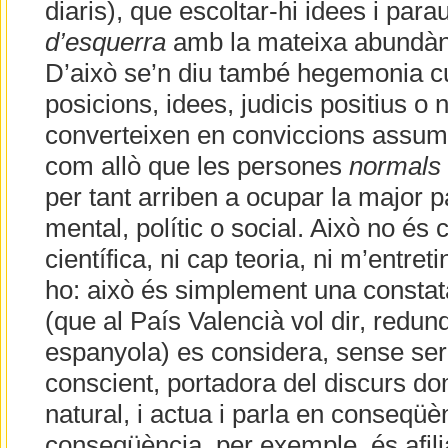
diaris), que escoltar-hi idees i par
d’esquerra
amb la mateixa abundànc
D’això se’n diu també hegemonia cul
posicions, idees, judicis positius o 
converteixen en conviccions assum
com allò que les persones
normals
per tant arriben a ocupar la major pa
mental, polític o social. Això no és 
científica, ni cap teoria, ni m’entret
ho: això és simplement una constata
(que al País Valencià vol dir, redun
espanyola) es considera, sense se
conscient, portadora del discurs d
natural, i actua i parla en conseqüè
conseqüència, per exemple, és afil