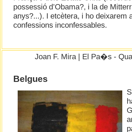
possessió d’Obama?, i la de Mitterr
anys?...). I etcètera, i ho deixarem 
confessions inconfessables.
Joan F. Mira | El Pa�s - Qua
Belgues
S
h
G
a
p