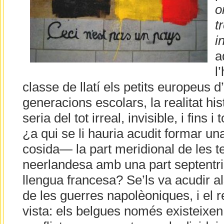
o
t
i
a
l
classe de llatí els petits europeus 
generacions escolars, la realitat hi
seria del tot irreal, invisible, i fins i 
¿a qui se li hauria acudit formar u
cosida— la part meridional de les t
neerlandesa amb una part septentrio
llengua francesa? Se’ls va acudir a
de les guerres napolèoniques, i el r
vista: els belgues només existeixen