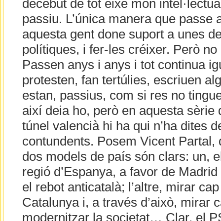
decebut de tot eixe món intel·lectu
passiu. L’única manera que passe 
aquesta gent done suport a unes d
polítiques, i fer-les créixer. Però n
Passen anys i anys i tot continua ig
protesten, fan tertúlies, escriuen alg
estan, passius, com si res no tingu
així deia ho, però en aquesta sèrie 
túnel valencià hi ha qui n’ha dites 
contundents. Posem Vicent Partal, q
dos models de país són clars: un, el
regió d’Espanya, a favor de Madrid e
el rebot anticatalà; l’altre, mirar c
Catalunya i, a través d’això, mirar 
modernitzar la societat… Clar, el