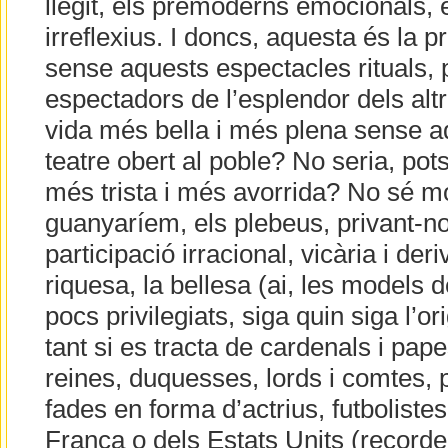
llegit, els premoderns emocionals, 
irreflexius. I doncs, aquesta és la 
sense aquests espectacles rituals, 
espectadors de l’esplendor dels altr
vida més bella i més plena sense a
teatre obert al poble? No seria, pot
més trista i més avorrida? No sé mo
guanyaríem, els plebeus, privant-n
participació irracional, vicària i deri
riquesa, la bellesa (ai, les models d
pocs privilegiats, siga quin siga l’ori
tant si es tracta de cardenals i pape
reines, duquesses, lords i comtes, 
fades en forma d’actrius, futboliste
França o dels Estats Units (recorde