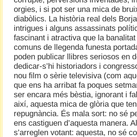
orgies, i si pot ser una mica de brui
diabòlics. La història real dels Bor
intrigues i alguns assassinats polí
fascinant i atractiva que la banalitat
comuns de llegenda funesta portada 
poden publicar llibres seriosos en 
dedicar-s’hi historiadors i congresso
nou film o sèrie televisiva (com a
que ens ha arribat fa poques setma
ser encara més bèstia, ignorant i fal
així, aquesta mica de glòria que te
repugnància. És mala sort: no sé per
ens castiguen d’aquesta manera. Al
s’arreglen votant: aquesta, no sé co