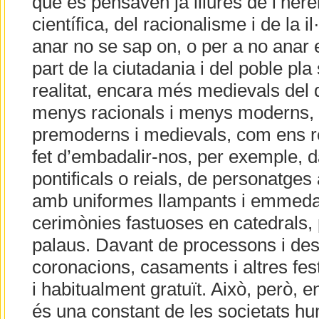
que es pensaven ja lliures de l’herè
científica, del racionalisme i de la il
anar no se sap on, o per a no anar 
part de la ciutadania i del poble p
realitat, encara més medievals de
menys racionals i menys moderns, 
premoderns i medievals, com ens re
fet d’embadalir-nos, per exemple, 
pontificals o reials, de personatges
amb uniformes llampants i emmedall
cerimònies fastuoses en catedrals, 
palaus. Davant de processons i desf
coronacions, casaments i altres fest
i habitualment gratuït. Això, però, 
és una constant de les societats hu