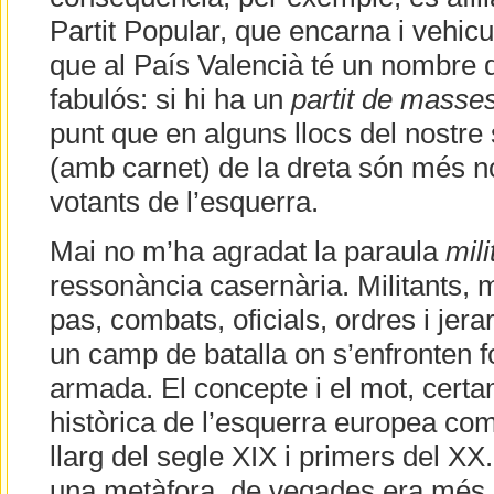
Partit Popular, que encarna i vehicu
que al País Valencià té un nombre d
fabulós: si hi ha un
partit de masse
punt que en alguns llocs del nostre 
(amb carnet) de la dreta són més 
votants de l’esquerra.
Mai no m’ha agradat la paraula
mili
ressonància casernària. Militants, m
pas, combats, oficials, ordres i jera
un camp de batalla on s’enfronten 
armada. El concepte i el mot, certa
històrica de l’esquerra europea co
llarg del segle XIX i primers del X
una metàfora, de vegades era més q