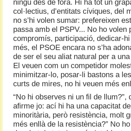
ningú des de fora. Hi ha tot un grap
col·lectius, d’entitats cíviques, del 
no s’hi volen sumar: prefereixen es
passa amb el PSPV... No ho volen 
compromís, participació, dedicar-hi
més, el PSOE encara no s’ha adona
de ser el seu aliat natural per a una
El veuen com un competidor molest 
minimitzar-lo, posar-li bastons a l
curts de mires, no hi veuen més enll
“No hi observes ni un fil de llum?”, d
afirme jo: ací hi ha una capacitat de
minoritària, però resistència, molt 
més enllà de la resistència?” No ho 