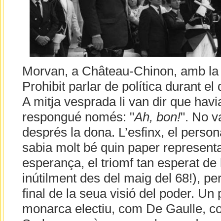
Morvan, a Château-Chinon, amb la 
Prohibit parlar de política durant el 
A mitja vesprada li van dir que havi
respongué només: "
Ah, bon!
". No v
després la dona. L’esfinx, el perso
sabia molt bé quin paper represent
esperança, el triomf tan esperat de 
inútilment des del maig del 68!), per
final de la seua visió del poder. Un
monarca electiu, com De Gaulle, c