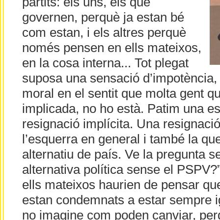
partits: els uns, els que
governen, perquè ja estan bé
com estan, i els altres perquè
només pensen en ells mateixos,
en la cosa interna... Tot plegat
suposa una sensació d’impotència,
moral en el sentit que molta gent qu
implicada, no ho està. Patim una e
resignació implícita. Una resignaci
l’esquerra en general i també la qu
alternatiu de país. Ve la pregunta s
alternativa política sense el PSPV?
ells mateixos haurien de pensar que
estan condemnats a estar sempre i
no imagine com poden canviar, per