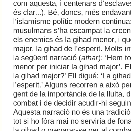
com aquesta, i centenars d’esclaves 
és clar...). Bé, doncs, més endavan
l’islamisme polític modern continua
musulmans s’ha escampat la creença
els enemics és la gihad menor, i qu
major, la gihad de l’esperit. Molts
la següent narració (
athar
): ‘Hem to
menor per iniciar la gihad major’. E
la gihad major?’ Ell digué: ‘La gihad
l’esperit.’ Alguns recorren a això per
gent de la importància de la lluita, 
combat i de decidir acudir-hi segui
Aquesta narració no és una tradició s
tot si ho fóra mai no serviria de f
la gihad o preparar-se per al combat