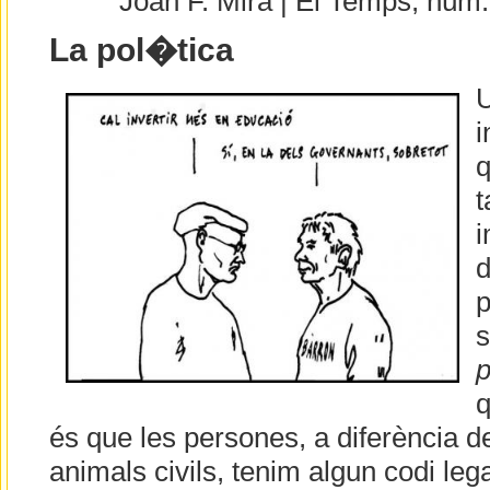
Joan F. Mira | El Temps, núm
La pol�tica
U
i
q
t
i
d
p
s
p
q
és que les persones, a diferència d
animals civils, tenim algun codi leg