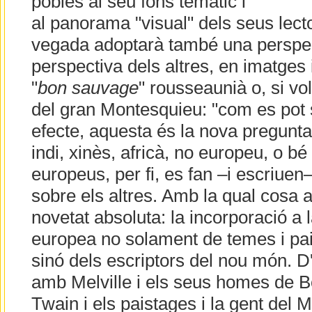
pobles al seu fons temàtic i
al panorama "visual" dels seus lecto
vegada adoptarà també una perspect
perspectiva dels altres, en imatges 
"
bon sauvage
" rousseaunià o, si vo
del gran Montesquieu: "com es pot 
efecte, aquesta és la nova pregunta
indi, xinès, africà, no europeu, o bé
europeus, per fi, es fan –i escriuen
sobre els altres. Amb la qual cosa 
novetat absoluta: la incorporació a l
europea no solament de temes i pa
sinó dels escriptors del nou món. 
amb Melville i els seus homes de 
Twain i els paistages i la gent del 