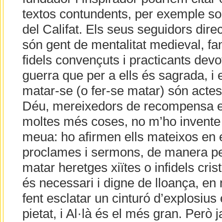
textos contundents, per exemple so
del Califat. Els seus seguidors dire
són gent de mentalitat medieval, fa
fidels convençuts i practicants dev
guerra que per a ells és sagrada, i 
matar-se (o fer-se matar) són actes 
Déu, mereixedors de recompensa eter
moltes més coses, no m’ho invente j
meua: ho afirmen ells mateixos en 
proclames i sermons, de manera per
matar heretges xiïtes o infidels crist
és necessari i digne de lloança, en
fent esclatar un cinturó d’explosius
pietat, i Al·là és el més gran. Però