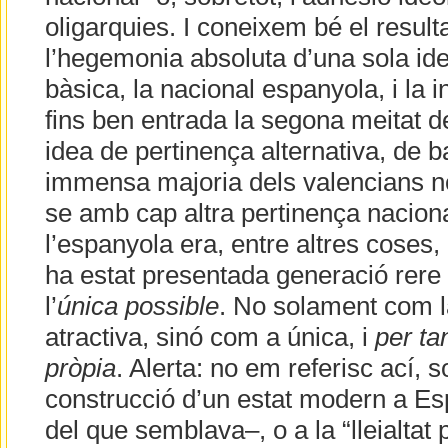
oligarquies. I coneixem bé el result
l’hegemonia absoluta d’una sola id
bàsica, la nacional espanyola, i la i
fins ben entrada la segona meitat d
idea de pertinença alternativa, de b
immensa majoria dels valencians no
se amb cap altra pertinença naciona
l’espanyola era, entre altres coses
ha estat presentada generació rer
l’
única possible
. No solament com l
atractiva, sinó com a única, i
per ta
pròpia
. Alerta: no em referisc ací, s
construcció d’un estat modern a E
del que semblava–, o a la “lleialtat 