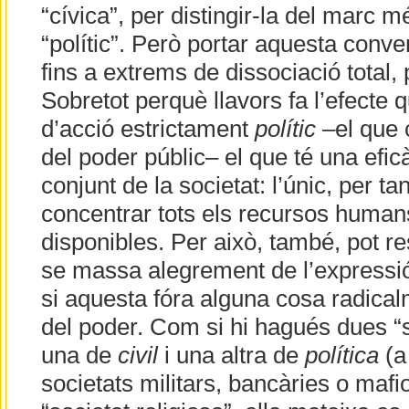
“cívica”, per distingir-la del marc 
“polític”. Però portar aquesta conve
fins a extrems de dissociació total, p
Sobretot perquè llavors fa l’efecte
d’acció estrictament
polític
–el que c
del poder públic– el que té una efic
conjunt de la societat: l’únic, per ta
concentrar tots els recursos humans
disponibles. Per això, també, pot res
se massa alegrement de l’expressió 
si aquesta fóra alguna cosa radic
del poder. Com si hi hagués dues “s
una de
civil
i una altra de
política
(a
societats militars, bancàries o mafi