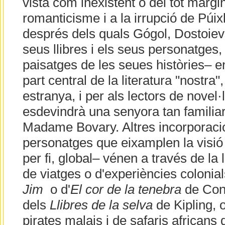
vista com inexistent o del tot margin
romanticisme i a la irrupció de Púix
després dels quals Gógol, Dostoievsk
seus llibres i els seus personatges, i
paisatges de les seues històries– e
part central de la literatura "nostra"
estranya, i per als lectors de novel
esdevindrà una senyora tan familia
Madame Bovary. Altres incorporacio
personatges que eixamplen la visió
per fi, global– vénen a través de la 
de viatges o d'experiències colonia
Jim
o d'
El cor de la tenebra
de Conr
dels
Llibres de la selva
de Kipling, o
pirates malais i de safaris africans 