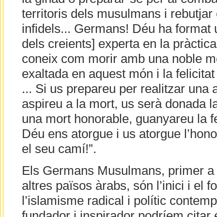
territoris dels musulmans i rebutjar
infidels... Germans! Déu ha format
dels creients] experta en la pràctica
coneix com morir amb una noble mo
exaltada en aquest món i la felicitat
... Si us prepareu per realitzar una 
aspireu a la mort, us serà donada la
una mort honorable, guanyareu la fe
Déu ens atorgue i us atorgue l’hono
el seu camí!”.
Els Germans Musulmans, primer a E
altres països àrabs, són l’inici i el
l’islamisme radical i polític contemp
fundador i inspirador podríem cita