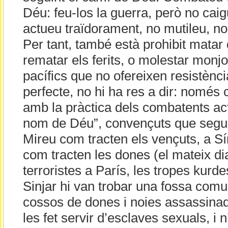
Déu: feu-los la guerra, però no cai
actueu traïdorament, no mutileu, no 
Per tant, també està prohibit matar 
rematar els ferits, o molestar monjos
pacífics que no ofereixen resistènci
perfecte, no hi ha res a dir: només c
amb la pràctica dels combatents act
nom de Déu”, convençuts que segu
Mireu com tracten els vençuts, a Síri
com tracten les dones (el mateix di
terroristes a París, les tropes kurde
Sinjar hi van trobar una fossa com
cossos de dones i noies assassina
les fet servir d’esclaves sexuals, i 