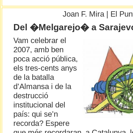
Joan F. Mira | El Pu
Del �Melgarejo� a Sarajev
Vam celebrar el
2007, amb ben
poca acció pública,
els tres-cents anys
de la batalla
d’Almansa i de la
destrucció
institucional del
país: qui se’n
recorda? Espere
que més recordaran, a Catalunya,