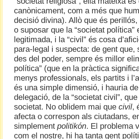
“societat religiosa”, ella mateixa es 
canònicament, com a més que human
decisió divina). Allò que és perillós
o suposar que la “societat política”
legitimada, i la “civil” és cosa d’afi
para-legal i suspecta: de gent que, 
des del poder, sempre és millor elim
política” (que en la pràctica signific
menys professionals, els partits i l’
és una simple dimensió, i hauria de
delegació, de la “societat civil”, qu
societat. No oblidem mai que
civil
, 
afecta o correspon als ciutadans, e
simplement
politikón
. El problema 
com el nostre, hi ha tanta gent polít