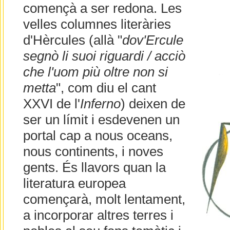
començà a ser redona. Les
velles columnes literàries
d'Hèrcules (allà "
dov'Ercule
segnò li suoi riguardi / acciò
che l'uom più oltre non si
metta
", com diu el cant
XXVI de l'
Inferno
) deixen de
ser un límit i esdevenen un
portal cap a nous oceans,
nous continents, i noves
gents. És llavors quan la
literatura europea
començarà, molt lentament,
a incorporar altres terres i