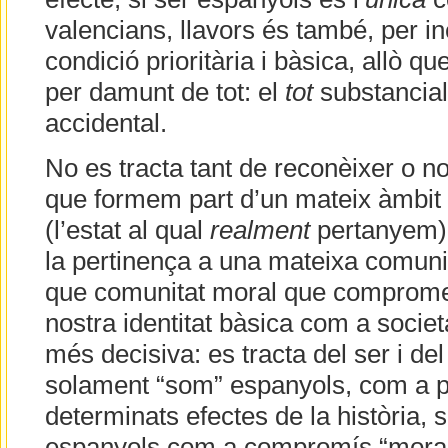
valencians, llavors és també, per incl
condició prioritària i bàsica, allò q
per damunt de tot: el
tot
substancial
accidental.
No es tracta tant de reconèixer o no
que formem part d’un mateix àmbit p
(l’estat al qual
realment
pertanyem),
la pertinença a una mateixa comunit
que comunitat moral que compromet
nostra identitat bàsica com a societat
més decisiva: es tracta del ser i del
solament “som” espanyols, com a par
determinats efectes de la història, 
espanyols com a compromís “moral”