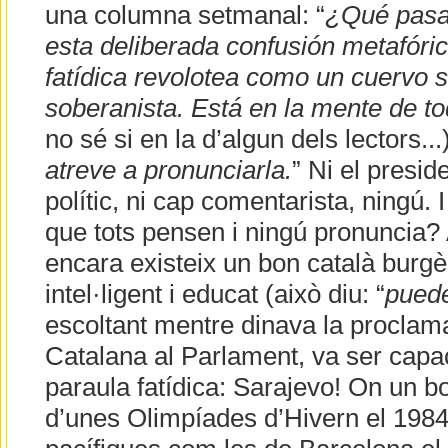
una columna setmanal: “
¿Qué pasa
esta deliberada confusión metafóri
fatídica revolotea como un cuervo s
soberanista. Está en la mente de t
no sé si en la d’algun dels lectors...
atreve a pronunciarla.
” Ni el presid
polític, ni cap comentarista, ningú. 
que tots pensen i ningú pronuncia?
encara existeix un bon català burgès
intel·ligent i educat (això diu: “
puede
escoltant mentre dinava la proclam
Catalana al Parlament, va ser capa
paraula fatídica: Sarajevo! On un b
d’unes Olimpíades d’Hivern el 1984