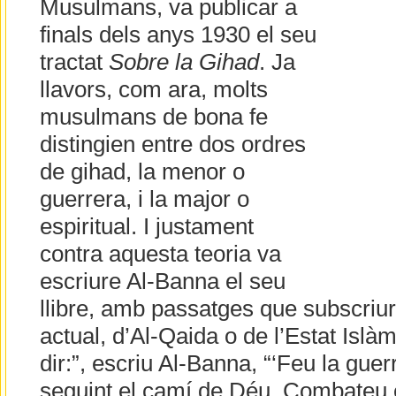
Musulmans, va publicar a
finals dels anys 1930 el seu
tractat
Sobre la Gihad
. Ja
llavors, com ara, molts
musulmans de bona fe
distingien entre dos ordres
de gihad, la menor o
guerrera, i la major o
espiritual. I justament
contra aquesta teoria va
escriure Al-Banna el seu
llibre, amb passatges que subscriur
actual, d’Al-Qaida o de l’Estat Islàm
dir:”, escriu Al-Banna, “‘Feu la gue
seguint el camí de Déu. Combateu 