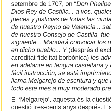
setembre de 1707, on “
Don Phelipe,
Dios Rey de Castilla... a vos, qual
jueces y justicias de todas las ciuda
de nuestro Reyno de Valencia... sab
de nuestro Consejo de Castilla, fue
siguiente... Mandará convocar los n
en dicho pueblo... Y
(després d’excl
acreditat fidelitat borbònica)
les adv
en adelante en lengua castellana y
fácil instrucción, se está imprimien
llama Melgarejo de escritura y que 
todo este mes a muy moderado prec
El ‘Melgarejo’, aquesta és la qüestió
qüestió tres-cents anys després. L