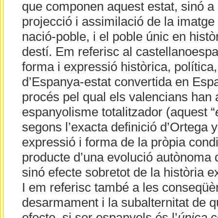
que componen aquest estat, sinó a l
projecció i assimilació de la imatge 
nació-poble, i el poble únic en històr
destí. Em referisc al castellanoes
forma i expressió històrica, política,
d’Espanya-estat convertida en Espa
procés pel qual els valencians han
espanyolisme totalitzador (aquest “
segons l’exacta definició d’Ortega 
expressió i forma de la pròpia condi
producte d’una evolució autònoma de
sinó efecte sobretot de la història e
I em referisc també a les conseqüèn
desarmament i la subalternitat de q
efecte, si ser espanyols és l’
única
c