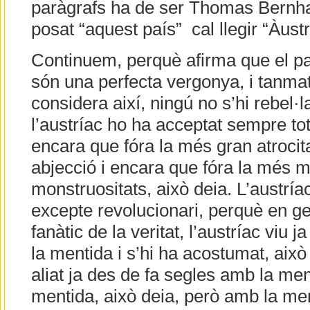
paràgrafs ha de ser Thomas Bernhar
posat “aquest país” cal llegir “Àustri
Continuem, perquè afirma que el país
són una perfecta vergonya, i tanma
considera així, ningú no s’hi rebel·l
l’austríac ho ha acceptat sempre tot,
encara que fóra la més gran atrocita
abjecció i encara que fóra la més 
monstruositats, això deia. L’austrí
excepte revolucionari, perquè en g
fanàtic de la veritat, l’austríac viu 
la mentida i s’hi ha acostumat, això 
aliat ja des de fa segles amb la me
mentida, això deia, però amb la men