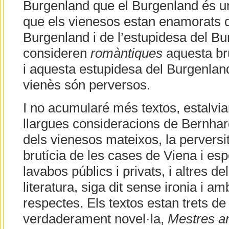
Burgenland que el Burgenland és un 
que els vienesos estan enamorats de
Burgenland i de l’estupidesa del B
consideren
romàntiques
aquesta bru
i aquesta estupidesa del Burgenland
vienès són perversos.
I no acumularé més textos, estalviar
llargues consideracions de Bernhar
dels vienesos mateixos, la perversit
brutícia de les cases de Viena i es
lavabos públics i privats, i altres del
literatura, siga dit sense ironia i a
respectes. Els textos estan trets de 
verdaderament novel·la,
Mestres an