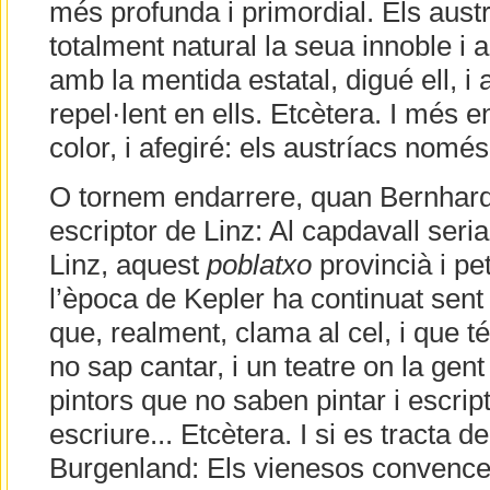
més profunda i primordial. Els aust
totalment natural la seua innoble i 
amb la mentida estatal, digué ell, i 
repel·lent en ells. Etcètera. I més 
color, i afegiré: els austríacs nomé
O tornem endarrere, quan Bernhard
escriptor de Linz: Al capdavall ser
Linz, aquest
poblatxo
provincià i pe
l’època de Kepler ha continuat sent
que, realment, clama al cel, i que t
no sap cantar, i un teatre on la gent
pintors que no saben pintar i escri
escriure... Etcètera. I si es tracta de
Burgenland: Els vienesos convence