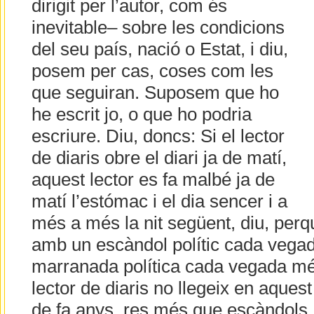
dirigit per l’autor, com és
inevitable– sobre les condicions
del seu país, nació o Estat, i diu,
posem per cas, coses com les
que seguiran. Suposem que ho
he escrit jo, o que ho podria
escriure. Diu, doncs: Si el lector
de diaris obre el diari ja de matí,
aquest lector es fa malbé ja de
matí l’estómac i el dia sencer i a
més a més la nit següent, diu, perq
amb un escàndol polític cada vega
marranada política cada vegada més
lector de diaris no llegeix en aquest 
de fa anys, res més que escàndols,