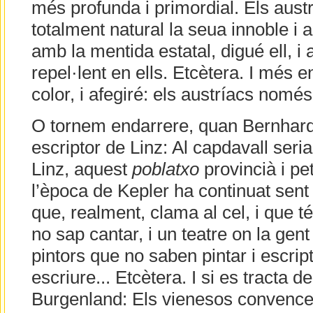
més profunda i primordial. Els aust
totalment natural la seua innoble i 
amb la mentida estatal, digué ell, i 
repel·lent en ells. Etcètera. I més 
color, i afegiré: els austríacs nomé
O tornem endarrere, quan Bernhard
escriptor de Linz: Al capdavall ser
Linz, aquest
poblatxo
provincià i pe
l’època de Kepler ha continuat sent
que, realment, clama al cel, i que t
no sap cantar, i un teatre on la gent
pintors que no saben pintar i escri
escriure... Etcètera. I si es tracta de
Burgenland: Els vienesos convence