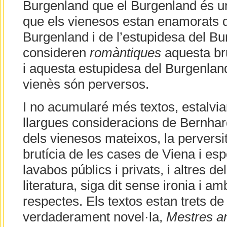
Burgenland que el Burgenland és un 
que els vienesos estan enamorats de
Burgenland i de l’estupidesa del B
consideren
romàntiques
aquesta bru
i aquesta estupidesa del Burgenland
vienès són perversos.
I no acumularé més textos, estalviar
llargues consideracions de Bernhar
dels vienesos mateixos, la perversit
brutícia de les cases de Viena i es
lavabos públics i privats, i altres del
literatura, siga dit sense ironia i a
respectes. Els textos estan trets de 
verdaderament novel·la,
Mestres an