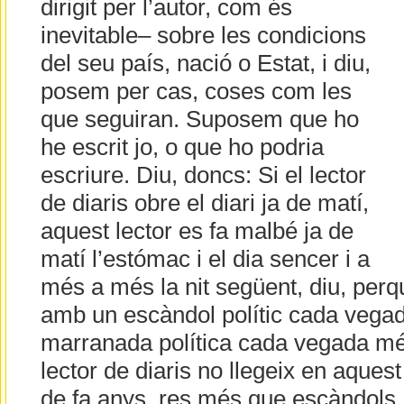
dirigit per l’autor, com és
inevitable– sobre les condicions
del seu país, nació o Estat, i diu,
posem per cas, coses com les
que seguiran. Suposem que ho
he escrit jo, o que ho podria
escriure. Diu, doncs: Si el lector
de diaris obre el diari ja de matí,
aquest lector es fa malbé ja de
matí l’estómac i el dia sencer i a
més a més la nit següent, diu, perq
amb un escàndol polític cada vega
marranada política cada vegada més
lector de diaris no llegeix en aquest 
de fa anys, res més que escàndols,