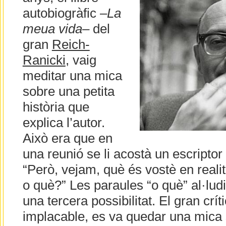
autobiogràfic –
La
meua vida
– del
gran
Reich-
Ranicki
, vaig
meditar una mica
sobre una petita
història que
explica l’autor.
Això era que en
una reunió se li acostà un escriptor f
“Però, vejam, què és vostè en reali
o què?” Les paraules “o què” al·lud
una tercera possibilitat. El gran crític
implacable, es va quedar una mica 