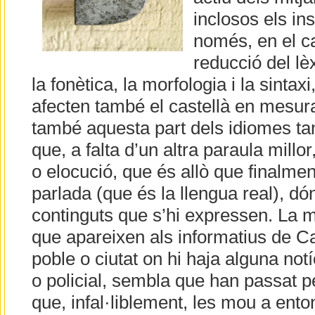
inclosos els ins
només, en el ca
reducció del lè
la fonètica, la morfologia i la sinta
afecten també el castellà en mesura
també aquesta part dels idiomes tan 
que, a falta d’un altra paraula millo
o elocució, que és allò que finalmen
parlada (que és la llengua real), dón
continguts que s’hi expressen. La m
que apareixen als informatius de C
poble o ciutat on hi haja alguna notí
o policial, sembla que han passat p
que, infal·liblement, les mou a ento