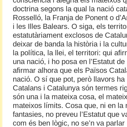
consciència i alegria els mateixos 
doctrina segons la qual la nació ca
Rosselló, la Franja de Ponent o d’A
i les Illes Balears. O siga, els territ
estatutàriament exclosos de Catal
deixar de banda la història i la cul
la política, la llei, el territori: qui 
una nació, i ho posa en l’Estatut de
afirmar alhora que els Països Cata
nació. O sí que pot, però llavors ha
Catalans i Catalunya són termes r
són una i la mateixa cosa, el mateix
mateixos límits. Cosa que, ni en la
fantasies, no preveu l’Estatut que va
com és ben lògic, no se’n va parlar