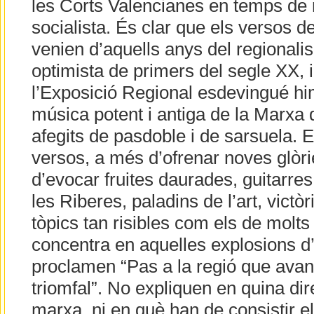
les Corts Valencianes en temps de 
socialista. És clar que els versos 
venien d’aquells anys del regionali
optimista de primers del segle XX, i
l’Exposició Regional esdevingué hi
música potent i antiga de la Marxa 
afegits de pasdoble i de sarsuela. 
versos, a més d’ofrenar noves glòr
d’evocar fruites daurades, guitarre
les Riberes, paladins de l’art, victòr
tòpics tan risibles com els de molts
concentra en aquelles explosions d’
proclamen “Pas a la regió que ava
triomfal”. No expliquen en quina di
marxa, ni en què han de consistir e