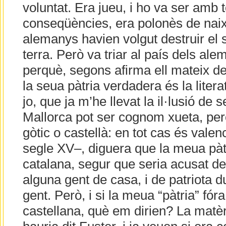
voluntat. Era jueu, i ho va ser amb t
conseqüències, era polonès de naix
alemanys havien volgut destruir el 
terra. Però va triar al país dels ale
perquè, segons afirma ell mateix d
la seua pàtria verdadera és la liter
jo, que ja m’he llevat la il·lusió de 
Mallorca pot ser cognom xueta, per
gòtic o castellà: en tot cas és vale
segle XV–, diguera que la meua pàtri
catalana, segur que seria acusat de
alguna gent de casa, i de patriota d
gent. Però, i si la meua “pàtria” fóra 
castellana, què em dirien? La matèr