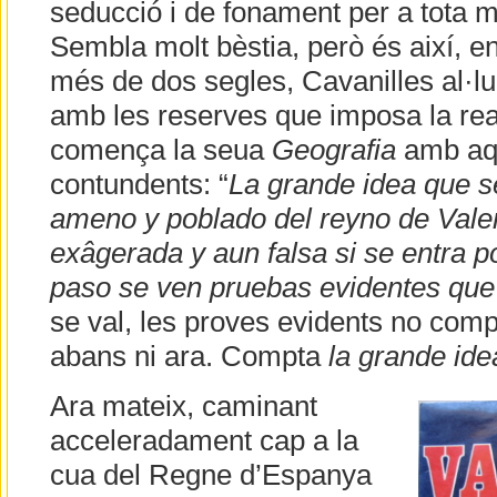
seducció i de fonament per a tota
Sembla molt bèstia, però és així, en
més de dos segles, Cavanilles al·l
amb les reserves que imposa la rea
comença la seua
Geografia
amb aqu
contundents: “
La grande idea que se 
ameno y poblado del reyno de Vale
exâgerada y aun falsa si se entra p
paso se ven pruebas evidentes que 
se val, les proves evidents no compt
abans ni ara. Compta
la grande ide
Ara mateix, caminant
acceleradament cap a la
cua del Regne d’Espanya