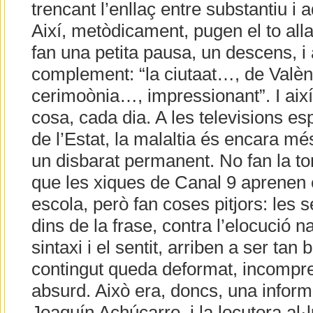
trencant l’enllaç entre substantiu i a
Així, metòdicament, pugen el to allar
fan una petita pausa, un descens, i 
complement: “la ciutaat…, de Valèn
cerimoònia…, impressionant”. I així
cosa, cada dia. A les televisions es
de l’Estat, la malaltia és encara mé
un disbarat permanent. No fan la t
que les xiques de Canal 9 aprenen 
escola, però fan coses pitjors: les 
dins de la frase, contra l’elocució 
sintaxi i el sentit, arriben a ser tan 
contingut queda deformat, incomprens
absurd. Això era, doncs, una inform
Joaquín Achúcarro, i la locutora al·