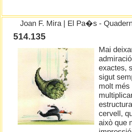
Joan F. Mira | El Pa�s - Quader
514.135
Mai deixa
admiració
exactes, 
sigut sem
molt més e
multiplicar
estructura
cervell, q
això que 
impressió