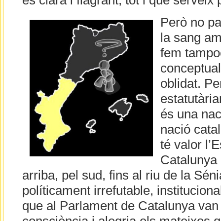
és clara i flagrant, tot i que serveix 
Però no pa
la sang ama
fem tampoc 
conceptual
oblidat. P
estatutàri
és una nac
nació cata
té valor l’E
Catalunya 
arriba, pel sud, fins al riu de la Sén
políticament irrefutable, institucion
que al Parlament de Catalunya van