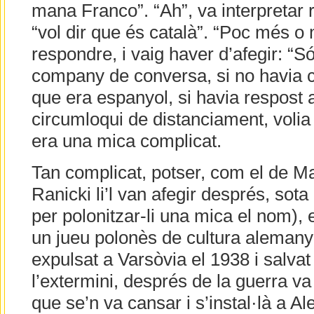
mana Franco”. “Ah”, va interpretar 
“vol dir que és català”. “Poc més o
respondre, i vaig haver d’afegir: “S
company de conversa, si no havia c
que era espanyol, si havia respost
circumloqui de distanciament, volia
era una mica complicat.
Tan complicat, potser, com el de Ma
Ranicki li’l van afegir després, sot
per polonitzar-li una mica el nom), e
un jueu polonès de cultura alemany
expulsat a Varsòvia el 1938 i salva
l’extermini, després de la guerra va 
que se’n va cansar i s’instal·là a 