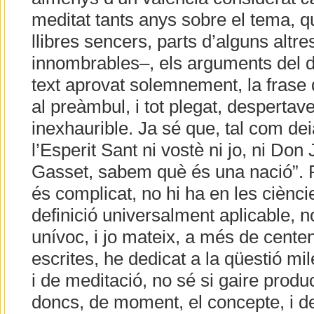
meditat tants anys sobre el tema, q
llibres sencers, parts d’alguns altre
innombrables–, els arguments del d
text aprovat solemnement, la frase 
al preàmbul, i tot plegat, despertav
inexhaurible. Ja sé que, tal com dei
l’Esperit Sant ni vostè ni jo, ni Don
Gasset, sabem què és una nació”. 
és complicat, no hi ha en les ciènci
definició universalment aplicable, 
unívoc, i jo mateix, a més de cente
escrites, he dedicat a la qüestió mi
i de meditació, no sé si gaire produ
doncs, de moment, el concepte, i de