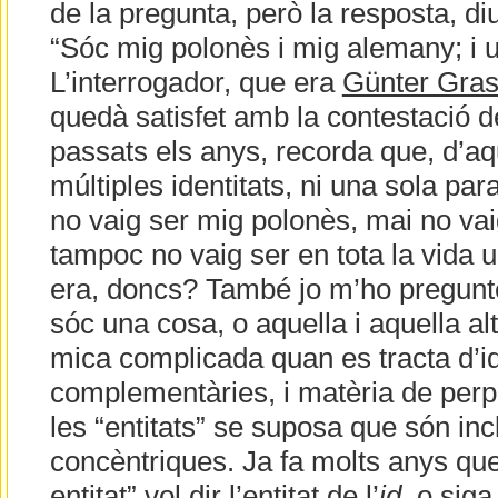
de la pregunta, però la resposta, diu
“Sóc mig polonès i mig alemany; i u
L’interrogador, que era
Günter Gra
quedà satisfet amb la contestació del 
passats els anys, recorda que, d’aqu
múltiples identitats, ni una sola par
no vaig ser mig polonès, mai no vai
tampoc no vaig ser en tota la vida 
era, doncs? També jo m’ho pregunte,
sóc una cosa, o aquella i aquella al
mica complicada quan es tracta d’id
complementàries, i matèria de perple
les “entitats” se suposa que són inc
concèntriques. Ja fa molts anys que
entitat” vol dir
l’entitat de l’
id
, o siga