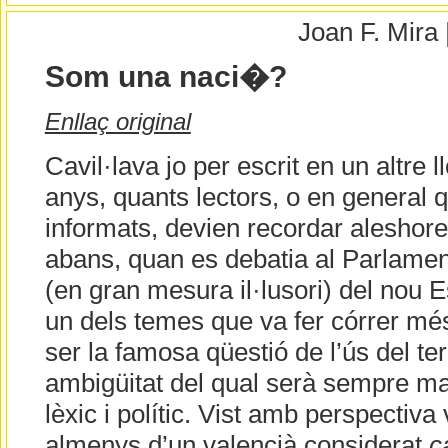
Joan F. Mira
Som una naci�?
Enllaç original
Cavil·lava jo per escrit en un altre l
anys, quants lectors, o en general 
informats, devien recordar aleshor
abans, quan es debatia al Parlamen
(en gran mesura il·lusori) del nou 
un dels temes que va fer córrer més
ser la famosa qüestió de l’ús del t
ambigüitat del qual serà sempre ma
lèxic i polític. Vist amb perspectiva
almenys d’un valencià considerat
c