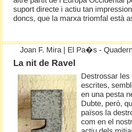
altre partit de l’Europa Occidental 
suport directe i actiu tan impressio
doncs, que la marxa triomfal està 
Joan F. Mira | El Pa�s - Quader
La nit de Ravel
Destrossar les 
escrites, sembl
en una pesta n
Dubte, però, que
països la destr
com en el nostr
actiu dels mitj