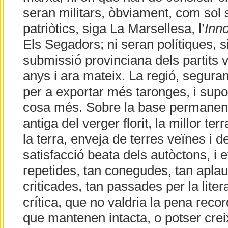
seran militars, òbviament, com sol 
patriòtics, siga La Marsellesa, l’
Inn
Els Segadors; ni seran polítiques, s
submissió provinciana dels partits 
anys i ara mateix. La regió, segu
per a exportar més taronges, i sup
cosa més. Sobre la base permanent 
antiga del verger florit, la millor te
la terra, enveja de terres veïnes i de
satisfacció beata dels autòctons, i 
repetides, tan conegudes, tan aplau
criticades, tan passades per la lite
crítica, que no valdria la pena reco
que mantenen intacta, o potser creix