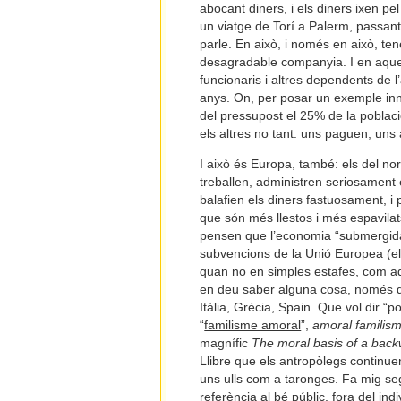
abocant diners, i els diners ixen p
un viatge de Torí a Palerm, passan
parle. En això, i només en això, te
desagradable companyia. I en aque
funcionaris i altres dependents de 
anys. On, per posar un exemple inn
del pressupost el 25% de la poblaci
els altres no tant: uns paguen, uns 
I això és Europa, també: els del n
treballen, administren seriosament e
balafien els diners fastuosament, i 
que són més llestos i més espavilats
pensen que l’economia “submergida” 
subvencions de la Unió Europea (el
quan no en simples estafes, com aqu
en deu saber alguna cosa, només que
Itàlia, Grècia, Spain. Que vol dir “p
“
familisme amoral
”,
amoral familis
magnífic
The moral basis of a back
Llibre que els antropòlegs continuen l
uns ulls com a taronges. Fa mig segl
referència al bé públic, fora del indi