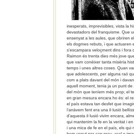
inesperats, imprevisibles, vista la h
devastadors del franquisme. Que un
ensenyat a les aules, que obriren el
els dogmes rebuts, i que actuaren e
s’escampara veloçment dins i fora de
Raimon és trenta dies més jove que 
que vam conéixer tanta misèria hist
temps i unes altres coses. Quan vam
que adolescents, per alguna raó que
com a plats davant del món i davan
aquell moment, tenia ja un punt de p
del món que teníem més prop; el tem
en gran mesura encara ho és: el res
el país estava tan
desfet que imagi
l’anàvem fent era una il·lusió bellís
d’aquesta il·lusió vivim encara, alm
qui mantenim la fe en la veritat i en
i una mica de fe en el país, els qui
hem venut per cap preu, real o imag