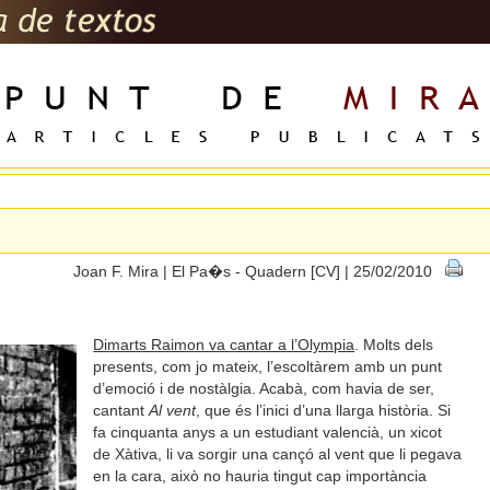
6
Joan F. Mira | El Pa�s - Quadern [CV] | 25/02/2010
Dimarts Raimon va cantar a l’Olympia
. Molts dels
presents, com jo mateix, l’escoltàrem amb un punt
d’emoció i de nostàlgia. Acabà, com havia de ser,
cantant
Al vent
, que és l’inici d’una llarga història. Si
fa cinquanta anys a un estudiant valencià, un xicot
de Xàtiva, li va sorgir una cançó al vent que li pegava
en la cara, això no hauria tingut cap importància