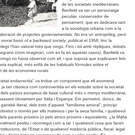
de les societats mediterrànies.
Banfield va ser un personatge
peculiar, conservador de
pensament, que es dedicava tant
a la sociologia urbana com a la
l’elaboració de projectes governamentals. No era un antropòleg, però
 moral basis of a backward society
, publicat el 1958, tinc la
legs l’han valorat més que ningú. Fins i tot amb rèpliques, debats
ntegrano (nom imaginari, com es fa en aquests casos), Banfield va
ningú no havia observat com ell, i que suposà que explicaven fets
via explicat, més enllà de les habituals fórmules sobre el
t de les economies rurals.
cietat endarrerida” va trobar un component que ell anomenà
 ja tan clàssica com controvertida en els estudis sobre la societat
l) dels països europeus de base cultural més o menys
mediterrània
,
passant òbviament per Itàlia i Espanya. Em permetré, doncs, de
 gairebé literal, dels trets d’aquest “familisme amoral”, principi
obretot o només per ells mateixos i per la seua família, i qualsevol
dels parents pròxims (o pels amics pròxims i equivalents: ¿la Màfia
ralment positiu i reconegut com a tal. I qualsevol cosa que facen
stitucions, de l’Estat o de qualsevol instància pública, fiscal, legal