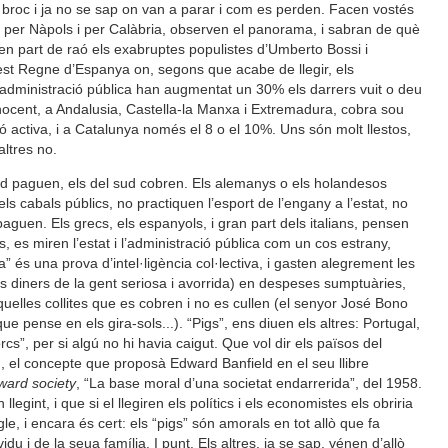
el broc i ja no se sap on van a parar i com es perden. Facen vostés
t per Nàpols i per Calàbria, observen el panorama, i sabran de què
nen part de raó els exabruptes populistes d’Umberto Bossi i
st Regne d’Espanya on, segons que acabe de llegir, els
l’administració pública han augmentat un 30% els darrers vuit o deu
ocent, a Andalusia, Castella-la Manxa i Extremadura, cobra sou
ó activa, i a Catalunya només el 8 o el 10%. Uns són molt llestos,
altres no.
ord paguen, els del sud cobren. Els alemanys o els holandesos
ls cabals públics, no practiquen l’esport de l’engany a l’estat, no
paguen. Els grecs, els espanyols, i gran part dels italians, pensen
, es miren l’estat i l’administració pública com un cos estrany,
és una prova d’intel·ligència col·lectiva, i gasten alegrement les
s diners de la gent seriosa i avorrida) en despeses sumptuàries,
elles collites que es cobren i no es cullen (el senyor José Bono
 pense en els gira-sols...). “Pigs”, ens diuen els altres: Portugal,
orcs”, per si algú no hi havia caigut. Que vol dir els països del
m
, el concepte que proposà Edward Banfield en el seu llibre
ward society
, “La base moral d’una societat endarrerida”, del 1958.
legint, i que si el llegiren els polítics i els economistes els obriria
e, i encara és cert: els “pigs” són amorals en tot allò que fa
vidu i de la seua família. I punt. Els altres, ja se sap, vénen d’allò