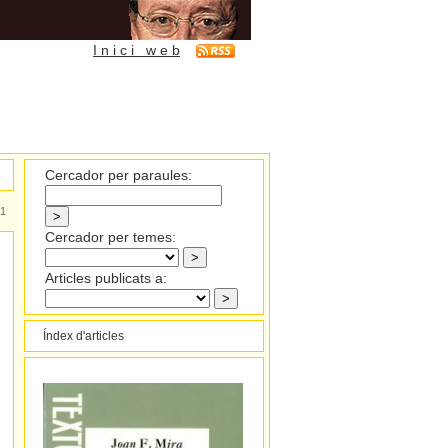
I n i c i w e b
Cercador per paraules:
1
Cercador per temes:
Articles publicats a:
Índex d'articles