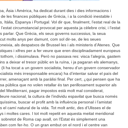
pa, Àsia i Amèrica, ha dedicat durant dies i dies informacions i
e les finances públiques de Grècia, i a la condició inestable i
, Itàlia, Espanya i Portugal. Vol dir que, finalment, l’estat real de la
 l’estat circumstancial provocat per aquesta ja cèlebre crisi, i l’estat
més parlar. Que Grècia, els seus governs successius, la seua
iscut molts anys per damunt, com sol dir-se, de les seues
coneixia, als despatxos de Brussel·les i als ministeris d’Atenes. Que
stiques i xifres per a fer veure que eren disciplinadament europeus
 tothom, i dissimulava. Però no passava res: visca l’alegria, gastem
ns a deixar el tresor públic en la ruïna, i ja pagaran els alemanys,
 (li ha tocat a un govern socialista, hereu d’un govern conservador
ocialista més irresponsable encara) ha d’intentar salvar el país del
carrer, amenaçant amb la paràlisi final. Per cert, ¿qui pensen que ha
a pública que no volen retallar és tan perillosament superior als
l del Mediterrani, pagar impostos està molt mal considerat,
eure nacional, la cultura de l’individu espavilat que busca només
iquíssima, buscar el profit amb la influència personal i l’amistat
s el camí natural de la vida. Tot molt antic, des d’Ulisses el de
s i moltes cares. I tot molt repetit en aquesta meitat meridional
a, sobretot de Roma cap avall, on l’Estat és simplement una
ben com fer-ho. O un gran embut on el nord i el centre van