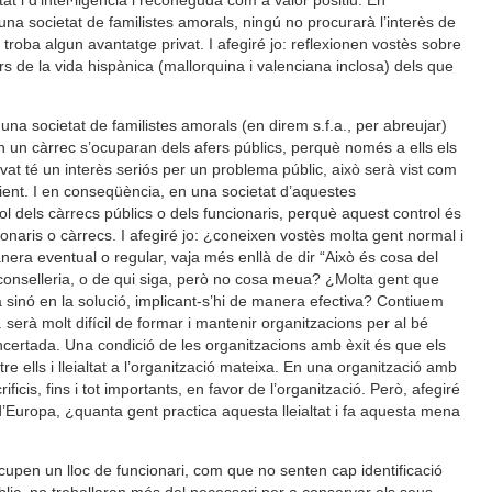
tat i d’intel·ligència i reconeguda com a valor positiu. En
una societat de familistes amorals, ningú no procurarà l’interès de
 troba algun avantatge privat. I afegiré jo: reflexionen vostès sobre
 de la vida hispànica (mallorquina i valenciana inclosa) dels que
n una societat de familistes amorals (en direm s.f.a., per abreujar)
en un càrrec s’ocuparan dels afers públics, perquè només a ells els
vat té un interès seriós per un problema públic, això serà vist com
nient. I en conseqüència, en una societat d’aquestes
ol dels càrrecs públics o dels funcionaris, perquè aquest control és
naris o càrrecs. I afegiré jo: ¿coneixen vostès molta gent normal i
nera eventual o regular, vaja més enllà de dir “Això és cosa del
 conselleria, o de qui siga, però no cosa meua? ¿Molta gent que
a sinó en la solució, implicant-s’hi de manera efectiva? Contiuem
. serà molt difícil de formar i mantenir organitzacions per al bé
ncertada. Una condició de les organitzacions amb èxit és que els
 ells i lleialtat a l’organització mateixa. En una organització amb
ficis, fins i tot importants, en favor de l’organització. Però, afegiré
d’Europa, ¿quanta gent practica aquesta lleialtat i fa aquesta mena
ocupen un lloc de funcionari, com que no senten cap identificació