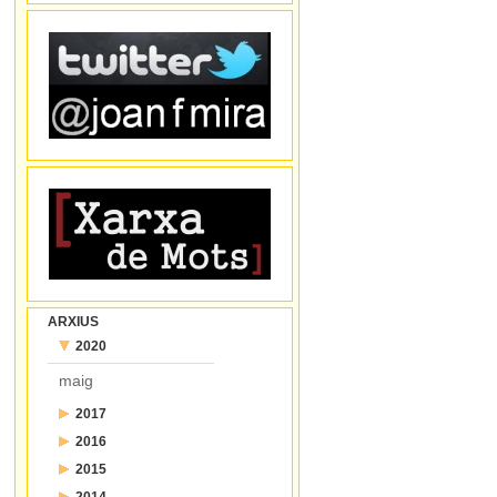
ARXIUS
2020
maig
2017
2016
juliol
2015
desembre
juny