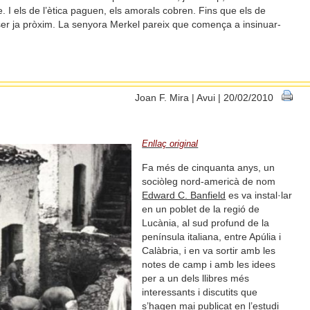
me. I els de l’ètica paguen, els amorals cobren. Fins que els de
tser ja pròxim. La senyora Merkel pareix que comença a insinuar-
Joan F. Mira | Avui | 20/02/2010
Enllaç original
Fa més de cinquanta anys, un
sociòleg nord-americà de nom
Edward C. Banfield
es va instal·lar
en un poblet de la regió de
Lucània, al sud profund de la
península italiana, entre Apúlia i
Calàbria, i en va sortir amb les
notes de camp i amb les idees
per a un dels llibres més
interessants i discutits que
s’hagen mai publicat en l’estudi