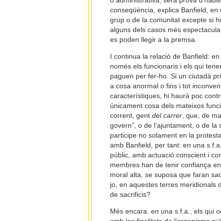
o administrativa, serà prova d’habili
conseqüència, explica Banfield, en 
grup o de la comunitat excepte si hi
alguns dels casos més espectaculars
es poden llegir a la premsa.
I continua la relació de Banfield: e
només els funcionaris i els qui ten
paguen per fer-ho. Si un ciutadà pri
a cosa anormal o fins i tot inconve
característiques, hi haurà poc contr
únicament cosa dels mateixos funcio
corrent, gent
del carrer
, que, de ma
govern”, o de l’ajuntament, o de la
participe no solament en la protest
amb Banfield, per tant: en una s.f.a
públic, amb actuació conscient i co
membres han de tenir confiança entre
moral alta, se suposa que faran sacri
jo, en aquestes terres meridionals 
de sacrificis?
Més encara. en una s.f.a., els qui 