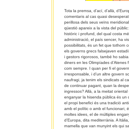
Tota la premsa, d’ací, d’allà, d’Euro
comentaris al cas quasi desesperat d
perillosa dels seus veïns meridionals
qüestió apareix a la vista del públic:
històric i profund, del qual costa 
administració, el país sencer, ha v
possibilitats, és un fet que tothom 
els governs grecs falsejaven estadí
i gestors rigorosos, també ho sabia
diners en les Olimpíades d’Atenes fi
com sempre. I quan per fi el govern
irresponsable, i d’un altre govern s
naufragi, ja tenim els sindicats al 
de continuar pagant, quan la despes
ingressos? Allà, a la meitat orienta
enganyar la hisenda pública és un d
el propi benefici és una tradició ant
amb el polític o amb el funcionari, é
moltes idees, el de múltiples engany
d’Europa, dita mediterrània. A Itàli
mamella que van munyint els qui sa