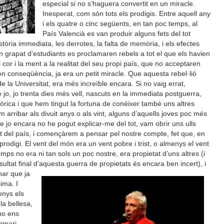
especial si no s’haguera convertit en un miracle.
Inesperat, com són tots els prodigis. Entre aquell any
i els quatre o cinc següents, en tan poc temps, al
País Valencià es van produir alguns fets del tot
istòria immediata, les derrotes, la falta de memòria, i els efectes
 grapat d’estudiants es proclamaren rebels a tot el que els havien
 cor i la ment a la realitat del seu propi país, que no acceptaren
n conseqüència, ja era un petit miracle. Que aquesta rebel·lió
 la Universitat, era més increïble encara. Si no vaig errat,
jo, jo trenta dies més vell, nascuts en la immediata postguerra,
òrica i que hem tingut la fortuna de conéixer també uns altres
 arribar als divuit anys o als vint, alguns d’aquells joves poc més
 jo encara no he pogut explicar-me del tot, vam obrir uns ulls
t del país, i començàrem a pensar pel nostre compte, fet que, en
rodigi. El vent del món era un vent pobre i trist, o almenys el vent
ps no era ni tan sols un poc nostre, era propietat d’uns altres (i
ultat final d’aquesta guerra de propietats és encara ben incert), i
nar que ja
sima. I
enys els
 la bellesa,
 no ens
inari.