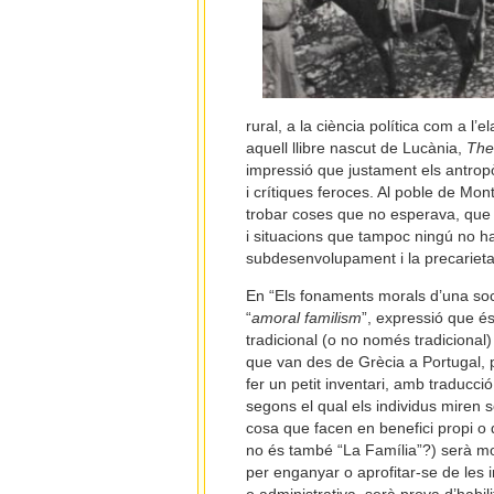
rural, a la ciència política com a 
aquell llibre nascut de Lucània,
The
impressió que justament els antropò
i crítiques feroces. Al poble de Mo
trobar coses que no esperava, que 
i situacions que tampoc ningú no ha
subdesenvolupament i la precarieta
En “Els fonaments morals d’una so
“
amoral familism
”, expressió que és
tradicional (o no només tradiciona
que van des de Grècia a Portugal, 
fer un petit inventari, amb traducció
segons el qual els individus miren s
cosa que facen en benefici propi o 
no és també “La Família”?) serà mo
per enganyar o aprofitar-se de les in