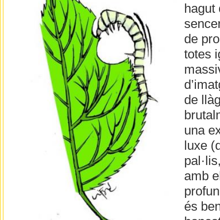
hagut 
sencer
de pro
totes 
massiv
d’imat
de llà
brutal
una ex
luxe (
pal·li
amb el
profun
és ben