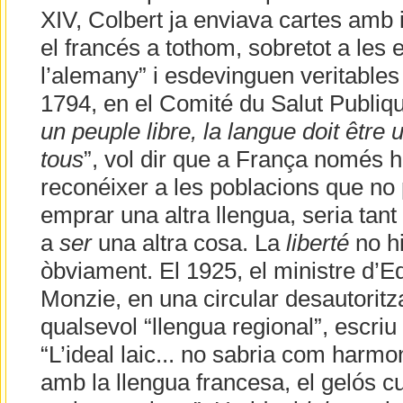
XIV, Colbert ja enviava cartes amb 
el francés a tothom, sobretot a les e
l’alemany” i esdevinguen veritables
1794, en el Comité du Salut Publiqu
un peuple libre, la langue doit être
tous
”, vol dir que a França només h
reconéixer a les poblacions que no 
emprar una altra llengua, seria tant
a
ser
una altra cosa. La
liberté
no hi
òbviament. El 1925, el ministre d’E
Monzie, en una circular desautorit
qualsevol “llengua regional”, escriu
“L’ideal laic... no sabria com harmon
amb la llengua francesa, el gelós cu