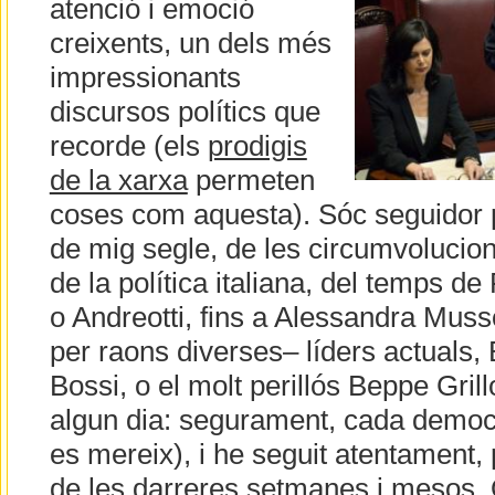
atenció i emoció
creixents, un dels més
impressionants
discursos polítics que
recorde (els
prodigis
de la xarxa
permeten
coses com aquesta). Sóc seguidor 
de mig segle, de les circumvolucio
de la política italiana, del temps d
o Andreotti, fins a Alessandra Muss
per raons diverses– líders actuals, 
Bossi, o el molt perillós Beppe Grill
algun dia: segurament, cada democ
es mereix), i he seguit atentament, 
de les darreres setmanes i mesos.