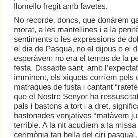
llomello fregit amb favetes.
No recorde, doncs, que donàrem gai
morat, a les mantellines i a la penit
sentiments o les expressions de dol
el dia de Pasqua, no el dijous o el 
esperàvem no era el temps de la pe
festa. Dissabte sant, amb l’expectati
imminent, els xiquets corríem pels 
matraques de fusta i cantant “ratetes
que el Nostre Senyor ha ressuscita
pals i bastons a tort i a dret, signi
bastonades venjatives “matàvem ju
terrible. A la nit acudíem a la miss
cerimònia tan bella del ciri pasqua