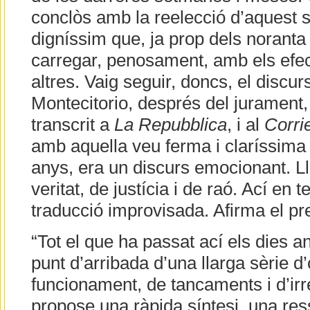
conclòs amb la reelecció d’aquest 
digníssim que, ja prop dels noranta
carregar, penosament, amb els efect
altres. Vaig seguir, doncs, el discu
Montecitorio, després del jurament, 
transcrit a
La Repubblica
, i al
Corri
amb aquella veu ferma i claríssima
anys, era un discurs emocionant. Ll
veritat, de justícia i de raó. Ací en
traducció improvisada. Afirma el p
“Tot el que ha passat ací els dies a
punt d’arribada d’una llarga sèrie 
funcionament, de tancaments i d’irr
propose una ràpida síntesi, una re