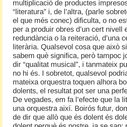
multiplicació de productes impresos
“literatura” i, de l’altra, (parle sobr
el que més conec) dificulta, o no es
per a produir obres d’un cert nivell 
redundància o la reiteració, d’una c
literària. Qualsevol cosa que això s
sabem què significa, però tampoc j
dir “qualitat musical”, i tanmateix p
no hi és. I sobretot, qualsevol podri
mateixa orquestra toquen alhora bo
dolents, el resultat pot ser una perf
De vegades, em fa l’efecte que la l
una orquestra així. Boirós futur, donc
de dir que allò que és dolent és do
dolent perquè és nostre, ja se sap: 