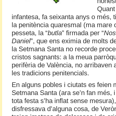
honest
Quant 
infantesa, fa seixanta anys o més, t
la penitència quaresmal (ma mare 
pesseta, la “
butla
” firmada per “
Nos,
Daniel
”, que ens eximia de molts dej
la Setmana Santa no recorde proce
cristos sagnants: a la meua parròqui
perifèria de València, no arribaven a
les tradicions penitencials.
En alguns pobles i ciutats es feie
Setmana Santa (ara se’n fan més, 
tota festa s’ha inflat sense mesura)
disfressava d’alguna cosa, de Verò