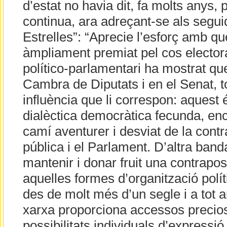
d’estat no havia dit, fa molts anys,
continua, ara adreçant-se als seguid
Estrelles”: “Aprecie l’esforç amb q
àmpliament premiat pel cos elector
político-parlamentari ha mostrat que
Cambra de Diputats i en el Senat, to
influència que li correspon: aquest 
dialèctica democràtica fecunda, enc
camí aventurer i desviat de la contr
pública i el Parlament. D’altra ban
mantenir i donar fruit una contraposi
aquelles formes d’organització polít
des de molt més d’un segle i a tot ar
xarxa proporciona accessos precioso
possibilitats individuals d’expressió i