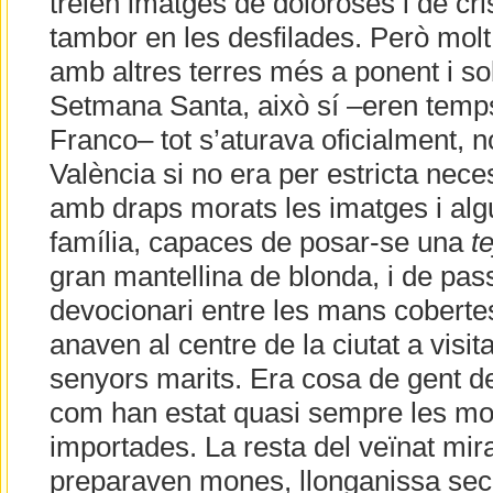
treien imatges de doloroses i de cris
tambor en les desfilades. Però molt
amb altres terres més a ponent i so
Setmana Santa, això sí –eren temps
Franco– tot s’aturava oficialment, n
València si no era per estricta neces
amb draps morats les imatges i al
família, capaces de posar-se una
t
gran mantellina de blonda, i de pas
devocionari entre les mans cobert
anaven al centre de la ciutat a vis
senyors marits. Era cosa de gent d
com han estat quasi sempre les m
importades. La resta del veïnat mir
preparaven mones, llonganissa seca,