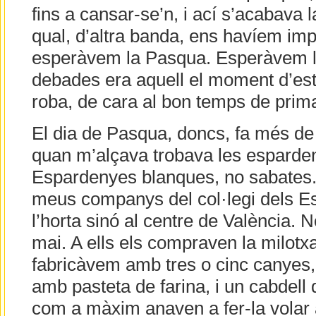
fins a cansar-se’n, i ací s’acabava la
qual, d’altra banda, ens havíem imp
esperàvem la Pasqua. Esperàvem la 
debades era aquell el moment d’es
roba, de cara al bon temps de prim
El dia de Pasqua, doncs, fa més de
quan m’alçava trobava les espardeny
Espardenyes blanques, no sabates.
meus companys del col·legi dels Es
l’horta sinó al centre de València. 
mai. A ells els compraven la milotxa 
fabricàvem amb tres o cinc canyes
amb pasteta de farina, i un cabdell 
com a màxim anaven a fer-la volar al