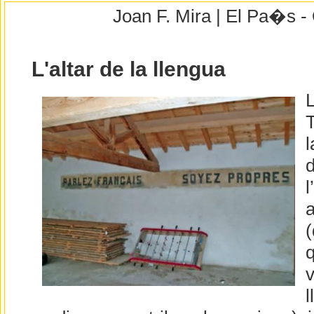
Joan F. Mira | El Pa�s -
L'altar de la llengua
L
l
d
l
a
(
q
v
l