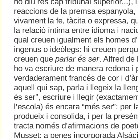
no diu res cap tribunal superior...),
reaccions de la premsa espanyola, 
vivament la fe, tàcita o expressa, 
la relació íntima entre idioma i naci
qual creuen igualment els homes d’e
ingenus o ideòlegs: hi creuen perqu
creuen que
parlar és ser
. Alfred de
ho va escriure de manera redona i 
verdaderament francés de cor i d’à
aquell qui sap, parla i llegeix la llen
és ser”, escriure i llegir (exactam
l’escola) és encara “més ser”: per 
produeix i consolida, i per la pres
tracta només d’afirmacions de poe
Musset: a penes incorporada Alsàci