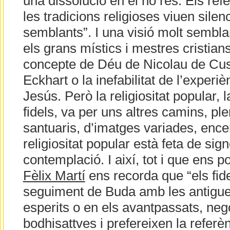
una dissolució en el no res. Els ref
les tradicions religioses viuen silen
semblants”. I una visió molt semblan
els grans místics i mestres cristians 
concepte de Déu de Nicolau de Cusa
Eckhart o la inefabilitat de l’experi
Jesús. Però la religiositat popular, 
fidels, va per uns altres camins, pl
santuaris, d’imatges variades, encen
religiositat popular està feta de sig
contemplació. I així, tot i que ens p
Fèlix Martí
ens recorda que “els fi
seguiment de Buda amb les antigue
esperits o en els avantpassats, neg
bodhisattves i prefereixen la refer