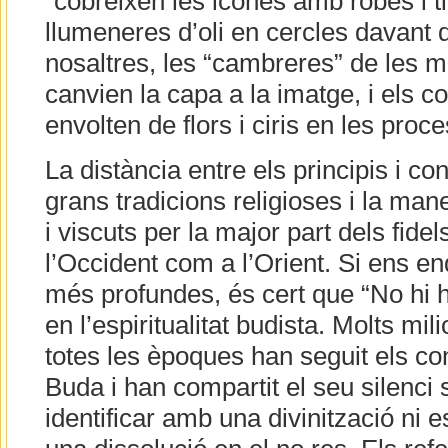
“cobreixen les icones amb robes i ti
llumeneres d’oli en cercles davant d
nosaltres, les “cambreres” de les 
canvien la capa a la imatge, i els c
envolten de flors i ciris en les proc
La distància entre els principis i c
grans tradicions religioses i la man
i viscuts per la major part dels fide
l’Occident com a l’Orient. Si ens 
més profundes, és cert que “No hi
en l’espiritualitat budista. Molts mi
totes les èpoques han seguit els con
Buda i han compartit el seu silenci 
identificar amb una divinització ni