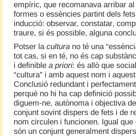
empíric, que recomanava arribar al
formes o essències partint dels fets 
inducció: observar, constatar, compa
traure, si és possible, alguna conclus
Potser la
cultura
no té una “essènci
tot cas, si en té, no és cap substànci
i definible
a priori
: és allò que soci
“cultura” i amb aquest nom i aques
Conclusió redundant i perfectament
perquè no hi ha cap definició possib
diguem-ne, autònoma i objectiva de 
conjunt sovint dispers de fets i de r
nom circulen i funcionen. Igual que e
són un conjunt generalment dispers