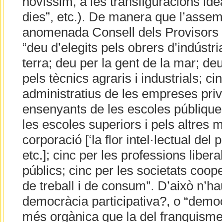
novíssim, a les transfiguracions idea
dies”, etc.). De manera que l’assem
anomenada Consell dels Provisors
“deu d’elegits pels obrers d’indústria
terra; deu per la gent de la mar; de
pels tècnics agraris i industrials; c
administratius de les empreses priv
ensenyants de les escoles públique
les escoles superiors i pels altres
corporació [‘la flor intel·lectual del 
etc.]; cinc per les professions liber
públics; cinc per les societats coop
de treball i de consum”. D’això n’ha
democràcia participativa?, o “democ
més orgànica que la del franquisme? 