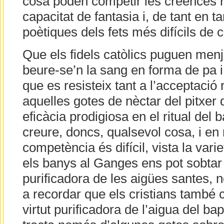
cosa poden competir les creences r
capacitat de fantasia i, de tant en t
poètiques dels fets més difícils de 
Que els fidels catòlics puguen menj
beure-se’n la sang en forma de pa i
que es resisteix tant a l’acceptació 
aquelles gotes de nèctar del pitxer 
eficàcia prodigiosa en el ritual del 
creure, doncs, qualsevol cosa, i en
competència és difícil, vista la varie
els banys al Ganges ens pot sobtar l
purificadora de les aigües santes, n
a recordar que els cristians també
virtut purificadora de l’aigua del bapt