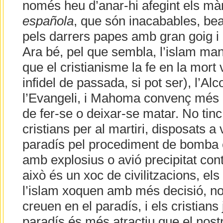
només heu d’anar-hi afegint els màr
española
, que són inacabables, bea
pels darrers papes amb gran goig i a
Ara bé, pel que sembla, l’islam ma
que el cristianisme la fe en la mort
infidel de passada, si pot ser), l’A
l’Evangeli, i Mahoma convenç més q
de fer-se o deixar-se matar. No tinc
cristians per al martiri, disposats a
paradís pel procediment de bomba e
amb explosius o avió precipitat contr
això és un xoc de civilitzacions, els 
l’islam xoquen amb més decisió, no 
creuen en el paradís, i els cristians
paradís és més atractiu que el nost