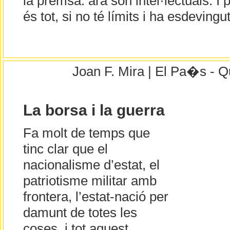
la premsa: ara són intel·lectuals. I p
és tot, si no té límits i ha esdevingu
Joan F. Mira | El Pa�s - Q
La borsa i la guerra
Fa molt de temps que
tinc clar que el
nacionalisme d’estat, el
patriotisme militar amb
frontera, l’estat-nació per
damunt de totes les
coses, i tot aquest