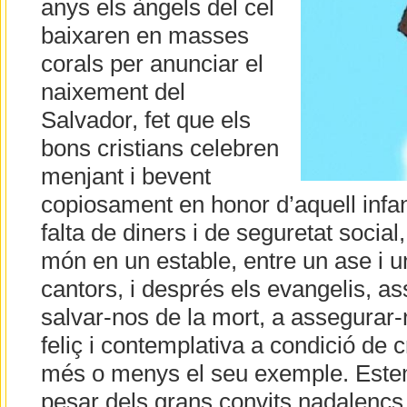
anys els àngels del cel
baixaren en masses
corals per anunciar el
naixement del
Salvador, fet que els
bons cristians celebren
menjant i bevent
copiosament en honor d’aquell infan
falta de diners i de seguretat social
món en un estable, entre un ase i u
cantors, i després els evangelis, a
salvar-nos de la mort, a assegurar-
feliç i contemplativa a condició de c
més o menys el seu exemple. Estem
pesar dels grans convits nadalencs