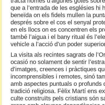
tracta només d’algunes gotes sobre e
que a l’entrada de les esglésies hi 
beneïda on els fidels mullen la punta
després sobre el cos el senyal prote
en els llocs on es concentren els p
també l’aigua i el bany ritual és l’
vehicle a l’acció d’un poder superior
La visita als recintes sagrats de l’O
ocasió no solament de sentir l’estra
d’imatges, creences i pràctiques q
incomprensibles i remotes, sinó tamb
amb aspectes puntuals o profunds d
tradició religiosa. Fèlix Martí ens e
culte construïts pels cristians són