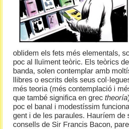
oblidem els fets més elementals, s
poc al lluïment teòric. Els teòrics de 
banda, solen contemplar amb moltí
llibres o escrits dels seus col·legue
més teoria (més contemplació i m
que també significa en grec
theoría
poc el banal i modestíssim funciona
gent i de les paraules. Hauríem de s
consells de Sir Francis Bacon, par