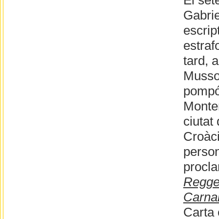
El set
Gabrie
escript
estraf
tard, 
Mussoli
pompós
Monten
ciutat
Croàci
person
procla
Reggen
Carna
Carta 