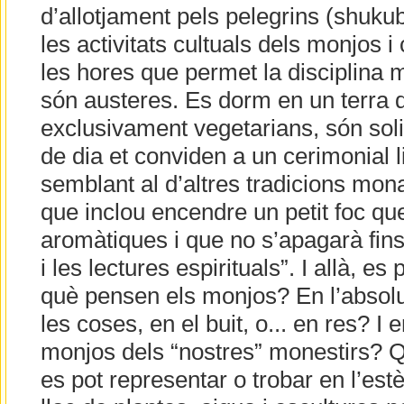
d’allotjament pels pelegrins (shuku
les activitats cultuals dels monjos 
les hores que permet la disciplina 
són austeres. Es dorm en un terra d
exclusivament vegetarians, són soli
de dia et conviden a un cerimonial l
semblant al d’altres tradicions mon
que inclou encendre un petit foc qu
aromàtiques i que no s’apagarà fin
i les lectures espirituals”. I allà, es
què pensen els monjos? En l’absolut,
les coses, en el buit, o... en res? I
monjos dels “nostres” monestirs? Qu
es pot representar o trobar en l’estè