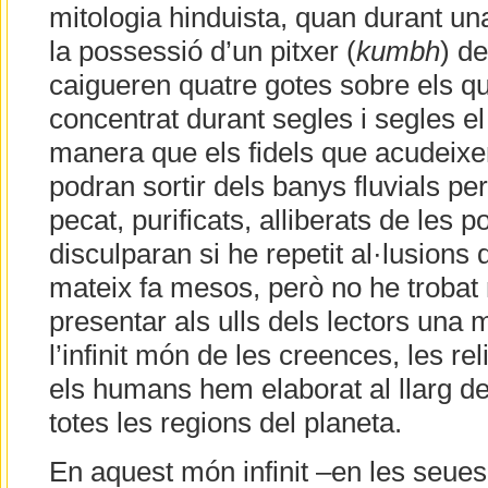
mitologia hinduista, quan durant un
la possessió d’un pitxer (
kumbh
) de
caigueren quatre gotes sobre els qu
concentrat durant segles i segles e
manera que els fidels que acudeixen
podran sortir dels banys fluvials p
pecat, purificats, alliberats de les 
disculparan si he repetit al·lusions 
mateix fa mesos, però no he trobat
presentar als ulls dels lectors una
l’infinit món de les creences, les rel
els humans hem elaborat al llarg de 
totes les regions del planeta.
En aquest món infinit –en les seue