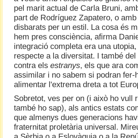
pel marit actual de Carla Bruni, a
part de Rodríguez Zapatero, o amb a
disbarats per un estil. La cosa és 
hem pres consciència, afirma Daniel,
integració completa era una utopia, i
respecte a la diversitat. I també del
contra els
estranys
, els que ara co
assimilar i no sabem si podran fer
alimentar l'extrema dreta a tot Euro
Sobretot, ves per on (i això ho vull
també ho sap), als antics estats c
que almenys dues generacions havi
fraternitat proletària universal. Mi
a Sèrbia o a Eslovàquia o a la Rep