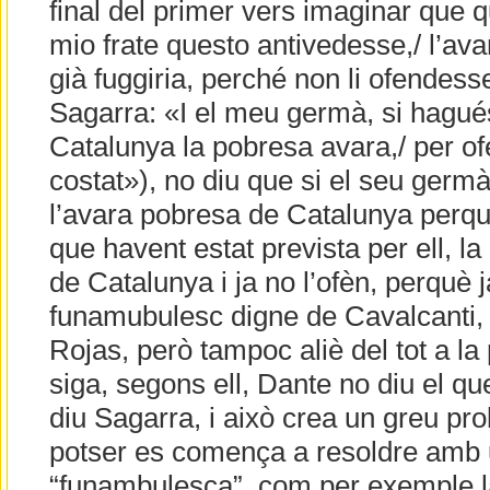
final del primer vers imaginar que 
mio frate questo antivedesse,/ l’ava
già fuggiria, perché non li ofendess
Sagarra: «I el meu germà, si hagués
Catalunya la pobresa avara,/ per ofe
costat»), no diu que si el seu germà
l’avara pobresa de Catalunya perquè
que havent estat prevista per ell, l
de Catalunya i ja no l’ofèn, perquè 
funamubulesc digne de Cavalcanti,
Rojas, però tampoc aliè del tot a la
siga, segons ell, Dante no diu el qu
diu Sagarra, i això crea un greu pr
potser es comença a resoldre amb
“funambulesca”,
com per exemple 