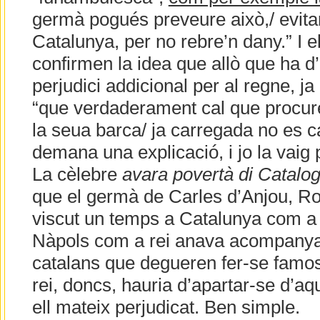
germà pogués preveure això,/ evitar
Catalunya, per no rebre’n dany.” I 
confirmen la idea que allò que ha d’
perjudici addicional per al regne, j
“que verdaderament cal que procure,
la seua barca/ ja carregada no es c
demana una explicació, i jo la vaig
La cèlebre
avara povertà di Catalo
que el germà de Carles d’Anjou, Ro
viscut un temps a Catalunya com a o
Nàpols com a rei anava acompanyat
catalans que degueren fer-se famoso
rei, doncs, hauria d’apartar-se d’a
ell mateix perjudicat. Ben simple.