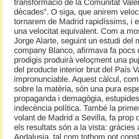
transformació de la Comunitat Vale
dècades”. O siga, que anirem veloc
tornarem de Madrid rapidíssims, i e
una velocitat equivalent. Com a mos
Jorge Alarte, seguint un estudi del m
company Blanco, afirmava fa pocs d
prodigis produirà veloçment una pu
del producte interior brut del País 
impronunciable. Aquest càlcul, com 
sobre la matèria, són una pura esp
propaganda i demagògia, estupides
indecència política. També la prime
volant de Madrid a Sevilla, fa prop d
els resultats són a la vista: gràcies
Andalusia, tal com tothom pot const