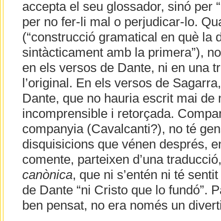
accepta el seu glossador, sinó per “n
per no fer-li mal o perjudicar-lo. Qu
(“construcció gramatical en què la d
sintàcticament amb la primera”), n
en els versos de Dante, ni en una t
l’original. En els versos de Sagarra
Dante, que no hauria escrit mai de
incomprensible i retorçada. Compa
companyia (Cavalcanti?), no té gens 
disquisicions que vénen després, e
comente, parteixen d’una traducció
canònica
, que ni s’entén ni té sentit
de Dante “ni Cristo que lo fundó”. Pa
ben pensat, no era només un divert