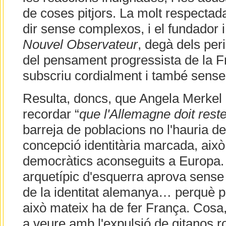
de coses pitjors. La molt respecta
dir sense complexos, i el fundador i
Nouvel Observateur
, degà dels per
del pensament progressista de la F
subscriu cordialment i també sens
Resulta, doncs, que Angela Merkel 
recordar “
que l'Allemagne doit rest
barreja de poblacions no l'hauria de
concepció identitària marcada, això
democràtics aconseguits a Europa. I
arquetípic d'esquerra aprova sense
de la identitat alemanya… perquè 
això mateix ha de fer França. Cosa,
a veure amb l'expulsió de gitano