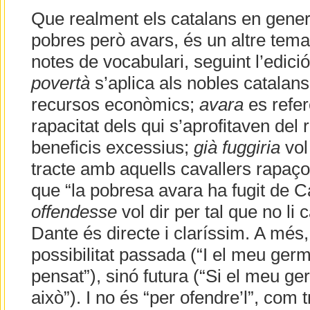
Que realment els catalans en gener
pobres però avars, és un altre tem
notes de vocabulari, seguint l’edició
povertà
s’aplica als nobles catalan
recursos econòmics;
avara
es refer
rapacitat dels qui s’aprofitaven del r
beneficis excessius;
già fuggiria
vol 
tracte amb aquells cavallers rapaço
que “la pobresa avara ha fugit de C
offendesse
vol dir per tal que no li
Dante és directe i claríssim. A més,
possibilitat passada (“I el meu ger
pensat”), sinó futura (“Si el meu 
això”). I no és “per ofendre’l”, com 