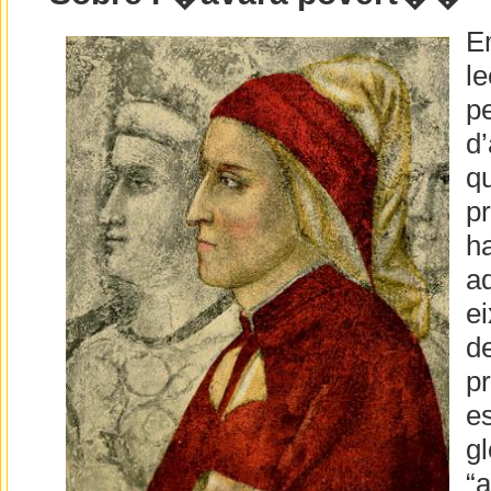
E
le
pe
d’
qu
p
ha
a
ei
d
pr
es
gl
“a