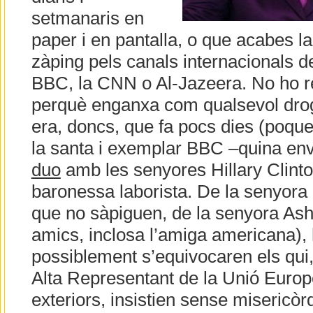
setmanaris en
paper i en pantalla, o que acabes la
zàping pels canals internacionals d
BBC, la CNN o Al-Jazeera. No ho 
perquè enganxa com qualsevol drog
era, doncs, que fa pocs dies (poque
la santa i exemplar BBC –quina en
duo
amb les senyores Hillary Clinto
baronessa laborista. De la senyora C
que no sàpiguen, de la senyora Ash
amics, inclosa l’amiga americana), 
possiblement s’equivocaren els qui
Alta Representant de la Unió Europ
exteriors, insistien sense misericòr