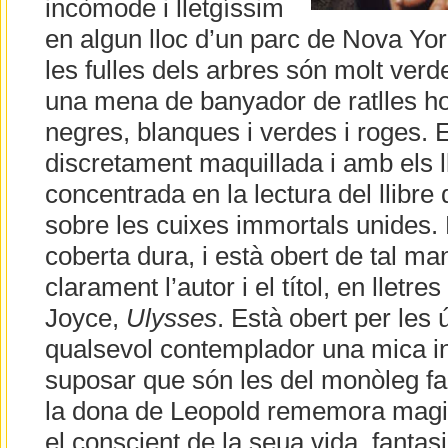
incòmode i lletgíssim
en algun lloc d’un parc de Nova Yor
les fulles dels arbres són molt verd
una mena de banyador de ratlles hor
negres, blanques i verdes i roges. El
discretament maquillada i amb els l
concentrada en la lectura del llibre 
sobre les cuixes immortals unides. E
coberta dura, i està obert de tal m
clarament l’autor i el títol, en llet
Joyce,
Ulysses
. Està obert per les
qualsevol contemplador una mica in
suposar que són les del monòleg f
la dona de Leopold rememora magist
el conscient de la seua vida, fantasi