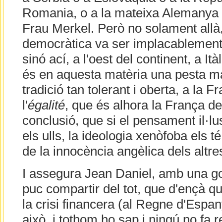
Romania, o a la mateixa Alemanya o
Frau Merkel. Però no solament allà,
democràtica va ser implacablement d
sinó ací, a l'oest del continent, a Ità
és en aquesta matèria una pesta ma
tradició tan tolerant i oberta, a la 
l'
égalité
, que és alhora la França d
conclusió, que si el pensament il·lu
els ulls, la ideologia xenòfoba els té
de la innocència angèlica dels altre
I assegura Jean Daniel, amb una go
puc compartir del tot, que d'ençà q
la crisi financera (al Regne d'Esp
això, i tothom ho sap i ningú no fa r