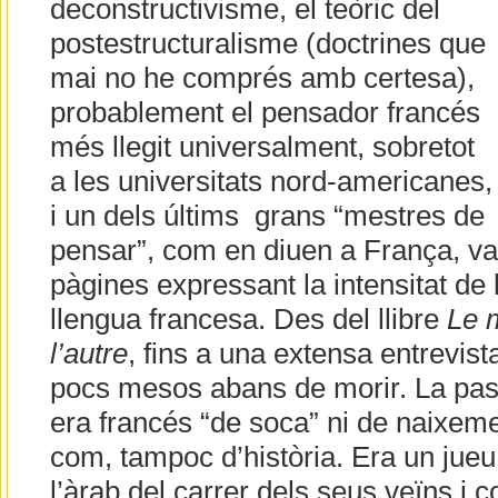
deconstructivisme, el teòric del
postestructuralisme (doctrines que
mai no he comprés amb certesa),
probablement el pensador francés
més llegit universalment, sobretot
a les universitats nord-americanes,
i un dels últims grans “mestres de
pensar”, com en diuen a França, va
pàgines expressant la intensitat de 
llengua francesa. Des del llibre
Le 
l’autre
, fins a una extensa entrevist
pocs mesos abans de morir. La pas
era francés “de soca” ni de naixemen
com, tampoc d’història. Era un jueu 
l’àrab del carrer dels seus veïns i 