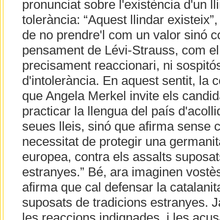
pronunciat sobre l'existència d'un ll
tolerància: “Aquest llindar existeix”, 
de no prendre'l com un valor sinó co
pensament de Lévi-Strauss, com el
precisament reaccionari, ni sospit
d'intolerància. En aquest sentit, la
que Angela Merkel invite els candida
practicar la llengua del país d'acolli
seues lleis, sinó que afirma sense 
necessitat de protegir una germanita
europea, contra els assalts suposat
estranyes.” Bé, ara imaginen vostès 
afirma que cal defensar la catalanit
suposats de tradicions estranyes. 
les reaccions indignades, i les acu