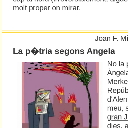
molt proper on mirar.
Joan F. M
La p�tria segons Angela
No la 
Àngela
Merkel
Repúb
d'Alem
meu, 
gran J
dies, 