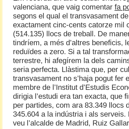
valenciana, que vaig comentar
fa p
segons el qual el transvasament de 
exactament cinc-cents catorze mil c
(514.135) llocs de treball. De man
tindríem, a més d’altres beneficis, le
reduïdes a zero. Si a tal transformac
terrestre, hi afegírem la dels camins 
seria perfecta. Llàstima que, per cu
transvasament no s’haja pogut fer e
membre de l’Institut d’Estudis Eco
dirigia l’estudi era tan exacta, que fi
per partides, com ara 83.349 llocs de
345.604 a la indústria i als serveis
veu l’alcalde de Madrid, Ruiz Galla