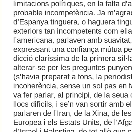
limitacions polítiques, en la falta d’a
probable incompetència. Ja m’agra
d’Espanya tinguera, o haguera tingu
exteriors tan incompetents com ella. 
l’americana, parlaven amb suavitat,
expressant una confiança mútua pe
dicció claríssima de la primera síl·l
alterar-se per les preguntes punyen
(s’havia preparat a fons, la periodi
incoherència, sense un sol pas en fa
va fer parlar, al principi, de la seu
llocs difícils, i se’n van sortir amb
parlaren de l’Iran, de la Xina, de le
Europea i els Estats Units, de l’Afg
d’Israel i Palestina, de tot allò que 