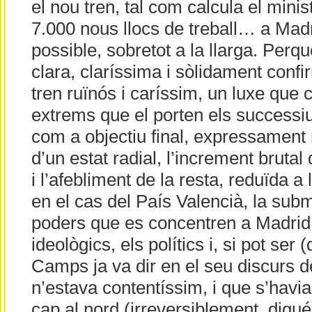
el nou tren, tal com calcula el mini
7.000 nous llocs de treball… a Madr
possible, sobretot a la llarga. Perq
clara, claríssima i sòlidament conf
tren ruïnós i caríssim, un luxe que 
extrems que el porten els successi
com a objectiu final, expressament 
d’un estat radial, l’increment brutal
i l’afebliment de la resta, reduïda a 
en el cas del País Valencià, la submi
poders que es concentren a Madrid:
ideològics, els polítics i, si pot ser 
Camps ja va dir en el seu discurs d
n’estava contentíssim, i que s’havi
cap al nord (irreversiblement, digué