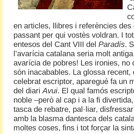
C
c
en articles, llibres i referències de
passant per qui vostès voldran. I to
entesos del Cant VIII del
Paradís
. 
l’avarícia catalana seria molt antig
avarícia de pobres! Les ironies, no c
són inacabables. La glossa recent, 
celebrat escriptor, aparegué fa un 
del diari
Avui
. El qual famós escript
noble –però al cap i a la fi divertid
tasca de rebatre, pal·liar, disfressar
amb la blasma dantesca dels catal
moltes coses, fins i tot forçar la sin