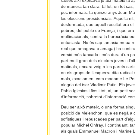
Coses així explicava jo ací mateix fa 
de manera tan clara. El fet, en tot ca
poc informats: fa quinze anys Jean-Mar
les eleccions presidencials. Aquella ni
desfermada, que aquell resultat era el 
pobres, del poble de França, i que era 
multinacionals, contra la burocràcia eu
entusiasta. No és cap fantasia meua ret
real que amagava o amaga) ha continua
versió més tancada i més dura d’un patr
part molt gran dels electors joves i d’
matinals, encara veig a les parets cart
on els grups de l’esquerra dita radical
mals, exactament com madame Le Pen,
alegria del tsar Vladimir Putin. Els jov
Pablo Iglesias i fins i tot, ai, un pet
d’informació, sobretot d’informació co
Deu ser això mateix, o una forma singul
posició de Melenchon, que es negà a de
sofístiques i rebuscades per part d’algu
popular Michel Onfray. I continuant, 
als quals Emmanuel Macron i Marine Le