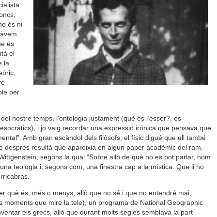
ialista
oncs,
no és ni
rlàvem
ue és
tà el
 la
eòric,
re
ble per
del nostre temps, l’ontologia justament (què és l’ésser?, es
socràtics), i jo vaig recordar una expressió irònica que pensava que
ntal”. Amb gran escàndol dels filòsofs, el físic digué que ell també
que després resultà que apareixia en algun paper acadèmic del ram.
Wittgenstein, segons la qual “Sobre allò de què no es pot parlar, hom
, una teologia i, segons com, una finestra cap a la mística. Que li ho
rricabras.
aber què és, més o menys, allò que no sé i que no entendré mai,
s moments que mire la tele), un programa de National Geographic
nventar els grecs, allò que durant molts segles semblava la part