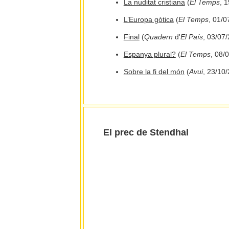
La nuditat cristiana
(
El Temps
, 
L’Europa gòtica
(
El Temps
, 01/0
Final
(
Quadern
d'
El País
, 03/07
Espanya plural?
(
El Temps
, 08/
Sobre la fi del món
(
Avui
, 23/10
El prec de Stendhal