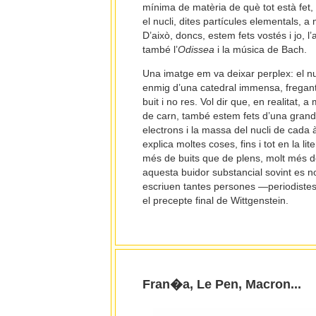
mínima de matèria de què tot està fet,
el nucli, dites partícules elementals, a
D’això, doncs, estem fets vostés i jo, l’a
també l’
Odissea
i la música de Bach.
Una imatge em va deixar perplex: el nu
enmig d’una catedral immensa, fregant 
buit i no res. Vol dir que, en realitat,
de carn, també estem fets d’una grandí
electrons i la massa del nucli de cada àt
explica moltes coses, fins i tot en la lit
més de buits que de plens, molt més d
aquesta buidor substancial sovint es n
escriuen tantes persones —periodistes,
el precepte final de Wittgenstein.
Fran�a, Le Pen, Macron...