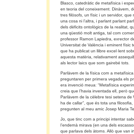
Blasco, catedràtic de metafísica i espec
en teoria del coneixement. Dinàvem, d
tres filòsofs, un físic i un servidor, que 
una cosa ni l’altra, i parlant parlant pa
dels dèficits ontològics de la realitat, q
una qüestió molt antiga, tal com comen
professor Ramon Lapiedra, exrector de
Universitat de València i eminent físic t
que ha publicat un llibre excel·lent sob
aquesta matèria, relativament assequi
als lector laics que som gairebé tots.
Parlàvem de la física com a metafísica 
preguntaren per primera vegada els pre
era invenció meua: “Metafísica experime
creia que l’havia inventada ell, però 
Parlàvem de la cèlebre tesi setena de 
ha de callar”, que és tota una filosofia
pregunten al meu amic Josep Maria Te
Jo, que tinc com a principi intentar s
l’endemà mirava (en una dels escasso
que parlava dels àtoms. Allò que van i