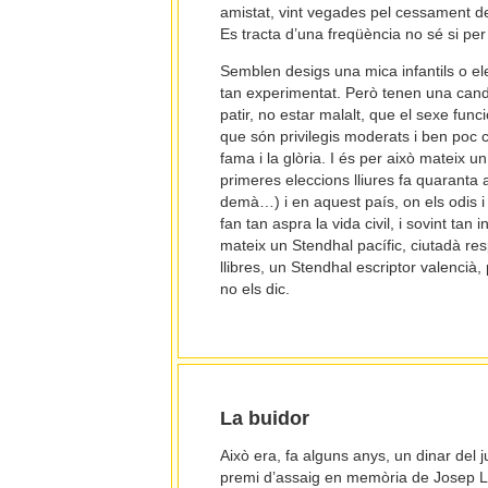
amistat, vint vegades pel cessament de 
Es tracta d’una freqüència no sé si per 
Semblen desigs una mica infantils o ele
tan experimentat. Però tenen una candi
patir, no estar malalt, que el sexe funcio
que són privilegis moderats i ben poc 
fama i la glòria. I és per això mateix 
primeres eleccions lliures fa quaranta 
demà…) i en aquest país, on els odis i 
fan tan aspra la vida civil, i sovint ta
mateix un Stendhal pacífic, ciutadà res
llibres, un Stendhal escriptor valencià
no els dic.
La buidor
Això era, fa alguns anys, un dinar del j
premi d’assaig en memòria de Josep L