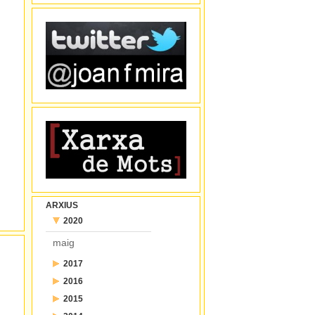
ARXIUS
2020
maig
2017
2016
juliol
2015
desembre
juny