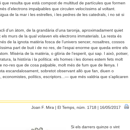
 i que resulta que està compost de multitud de partícules que formen
 més d’electrons impalpables que circulen velocíssims al voltant.
igua de la mar i les estrelles, i les pedres de les catedrals, i no sé si
cli d’un àtom, de la grandària d’una taronja, aproximadament quiet
els murs de la qual volaven els electrons immaterials. La resta és
 a més de la ignota matèria fosca de l’univers sencer, nosaltres, cossos
ssima part de buit i de no res, de l’espai enorme que queda entre els
om. Misèria de la matèria, o glòria de l’esperit, qui sap. I això, potser,
eratura, la història i la política: els homes i les dones estem fets molt
e no-res que de cosa palpable, molt més de fum que de llenya. I
ota escandalosament, sobretot observant allò que fan, diuen o
 economistes, polítics, escriptors...— que més valdria que s’aplicaren
Joan F. Mira | El Temps, núm. 1718 | 16/05/2017
Si els darrers quinze o vint