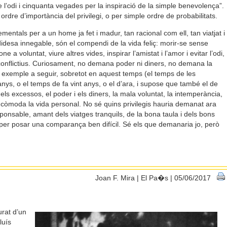
l’odi i cinquanta vegades per la inspiració de la simple benevolença”.
ordre d’importància del privilegi, o per simple ordre de probabilitats.
mentals per a un home ja fet i madur, tan racional com ell, tan viatjat i
desa innegable, són el compendi de la vida feliç: morir-se sense
ne a voluntat, viure altres vides, inspirar l’amistat i l’amor i evitar l’odi,
conflictius. Curiosament, no demana poder ni diners, no demana la
un exemple a seguir, sobretot en aquest temps (el temps de les
anys, o el temps de fa vint anys, o el d’ara, i supose que també el de
els excessos, el poder i els diners, la mala voluntat, la intemperància,
n incòmoda la vida personal. No sé quins privilegis hauria demanat ara
ponsable, amant dels viatges tranquils, de la bona taula i dels bons
, per posar una comparança ben difícil. Sé els que demanaria jo, però
Joan F. Mira | El Pa�s | 05/06/2017
urat d’un
luís