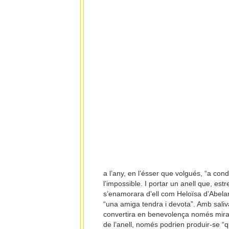
a l’any, en l’ésser que volgués, “a cond
l’impossible. I portar un anell que, es
s’enamorara d’ell com Heloïsa d’Abelard
“una amiga tendra i devota”. Amb saliva
convertira en benevolença només mirant l
de l’anell, només podrien produir-se “