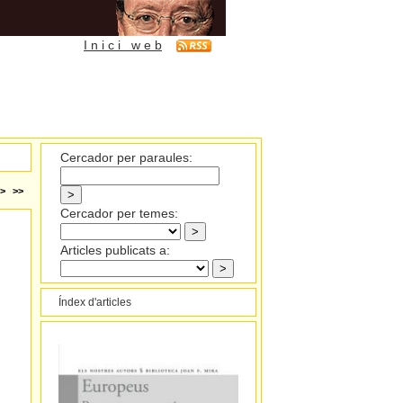
I n i c i w e b
Cercador per paraules:
>
>>
Cercador per temes:
Articles publicats a:
Índex d'articles