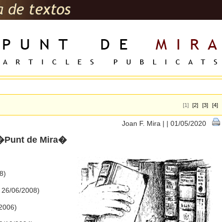
[1]
[2]
[3]
[4]
Joan F. Mira | | 01/05/2020
l �Punt de Mira�
8)
, 26/06/2008)
 2006)