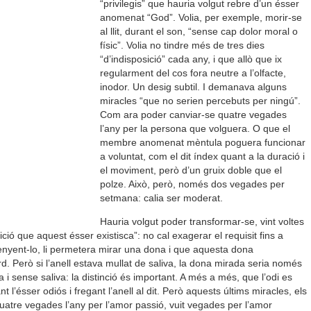
“privilegis” que hauria volgut rebre d’un ésser
anomenat “God”. Volia, per exemple, morir-se
al llit, durant el son, “sense cap dolor moral o
físic”. Volia no tindre més de tres dies
“d’indisposició” cada any, i que allò que ix
regularment del cos fora neutre a l’olfacte,
inodor. Un desig subtil. I demanava alguns
miracles “que no serien percebuts per ningú”.
Com ara poder canviar-se quatre vegades
l’any per la persona que volguera. O que el
membre anomenat mèntula poguera funcionar
a voluntat, com el dit índex quant a la duració i
el moviment, però d’un gruix doble que el
polze. Això, però, només dos vegades per
setmana: calia ser moderat.
Hauria volgut poder transformar-se, vint voltes
ició que aquest ésser existisca”: no cal exagerar el requisit fins a
trenyent-lo, li permetera mirar una dona i que aquesta dona
. Però si l’anell estava mullat de saliva, la dona mirada seria només
 i sense saliva: la distinció és important. A més a més, que l’odi es
’ésser odiós i fregant l’anell al dit. Però aquests últims miracles, els
quatre vegades l’any per l’amor passió, vuit vegades per l’amor