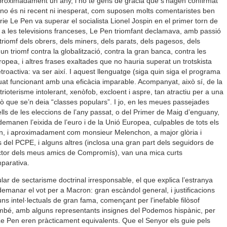
aproximadament un any, i no té gens de gràcia que s’hagen confirmat
s, no és ni recent ni inesperat, com suposen molts comentaristes ben
ie Le Pen va superar el socialista Lionel Jospin en el primer torn de
t, a les televisions franceses, Le Pen triomfant declamava, amb passió
triomf dels obrers, dels miners, dels parats, dels pagesos, dels
un triomf contra la globalització, contra la gran banca, contra les
ropea, i altres frases exaltades que no hauria superat un trotskista
roactiva: va ser així. I aquest llenguatge (siga quin siga el programa
t funcionant amb una eficàcia imparable. Acompanyat, això sí, de la
ioterisme intolerant, xenòfob, excloent i aspre, tan atractiu per a una
allò que se’n deia “classes populars”. I jo, en les meues passejades
ells de les eleccions de l’any passat, o del Primer de Maig d’enguany,
 demanen l’eixida de l’euro i de la Unió Europea, culpables de tots els
 i aproximadament com monsieur Melenchon, a major glòria i
es del PCPE, i alguns altres (inclosa una gran part dels seguidors de
it sector dels meus amics de Compromís), van una mica curts
mparativa.
ar de sectarisme doctrinal irresponsable, el que explica l’estranya
manar el vot per a Macron: gran escàndol general, i justificacions
ns intel·lectuals de gran fama, començant per l’inefable filòsof
també, amb alguns representants insignes del Podemos hispànic, per
 Pen eren pràcticament equivalents. Que el Senyor els guie pels