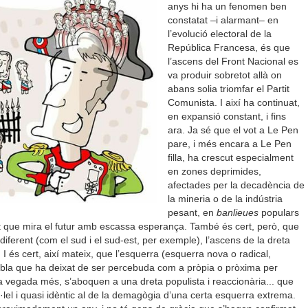
anys hi ha un fenomen ben
constatat –i alarmant– en
l’evolució electoral de la
República Francesa, és que
l’ascens del Front Nacional es
va produir sobretot allà on
abans solia triomfar el Partit
Comunista. I així ha continuat,
en expansió constant, i fins
ara. Ja sé que el vot a Le Pen
pare, i més encara a Le Pen
filla, ha crescut especialment
en zones deprimides,
afectades per la decadència de
la mineria o de la indústria
pesant, en
banlieues
populars
t que mira el futur amb escassa esperança. També és cert, però, que
diferent (com el sud i el sud-est, per exemple), l’ascens de la dreta
I és cert, així mateix, que l’esquerra (esquerra nova o radical,
embla que ha deixat de ser percebuda com a pròpia o pròxima per
da vegada més, s’aboquen a una dreta populista i reaccionària... que
·lel i quasi idèntic al de la demagògia d’una certa esquerra extrema.