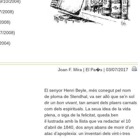
19/10/2004)
7/2008)
/2008)
07/2008)
/2004)
Joan F. Mira | El Pa�s | 03/07/2017
El senyor Henri Beyle, més conegut pel nom
de ploma de Stendhal, va ser allò que se’n sol
dir un
bon vivant
, tan amant dels plaers carnals
com dels espirituals. La seua idea de la vida
plena, o siga de la felicitat, queda ben
il·lustrada amb la llista que va redactar el 10
d’abril de 1840, dos anys abans de morir d’un
atac d’apoplexia: un inventari dels vint-i-tres