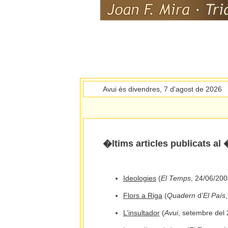
Avui és divendres, 7 d'agost de 2026
�ltims articles publicats a
Ideologies
(
El Temps
, 24/06/200
Flors a Riga
(
Quadern
d’
El País
L’insultador
(
Avui
, setembre del