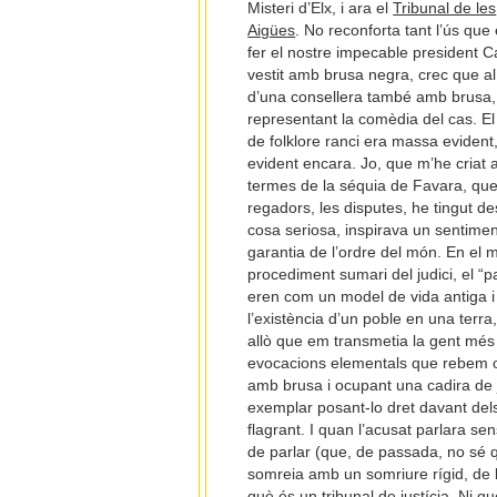
Misteri d’Elx, i ara el
Tribunal de les
Aigües
. No reconforta tant l’ús que
fer el nostre impecable president 
vestit amb brusa negra, crec que al
d’una consellera també amb brusa, 
representant la comèdia del cas. El
de folklore ranci era massa evident,
evident encara. Jo, que m’he criat 
termes de la séquia de Favara, que he
regadors, les disputes, he tingut de
cosa seriosa, inspirava un sentiment
garantia de l’ordre del món. En el m
procediment sumari del judici, el “par
eren com un model de vida antiga i 
l’existència d’un poble en una terra
allò que em transmetia la gent més
evocacions elementals que rebem o
amb brusa i ocupant una cadira de j
exemplar posant-lo dret davant dels
flagrant. I quan l’acusat parlara sen
de parlar (que, de passada, no sé q
somreia amb un somriure rígid, de b
què és un tribunal de justícia. Ni q