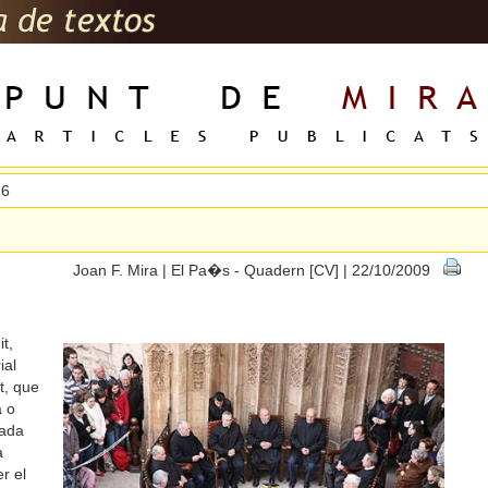
26
Joan F. Mira | El Pa�s - Quadern [CV] | 22/10/2009
it,
ial
t, que
a o
rada
a
r el