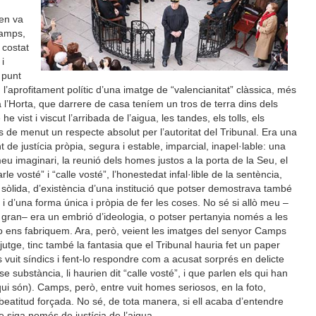
 en va
Camps,
 costat
i
 punt
 l’aprofitament polític d’una imatge de “valencianitat” clàssica, més
a l’Horta, que darrere de casa teníem un tros de terra dins dels
 vist i viscut l’arribada de l’aigua, les tandes, els tolls, els
s de menut un respecte absolut per l’autoritat del Tribunal. Era una
 de justícia pròpia, segura i estable, imparcial, inapel·lable: una
eu imaginari, la reunió dels homes justos a la porta de la Seu, el
le vosté” i “calle vosté”, l’honestedat infal·lible de la sentència,
sòlida, d’existència d’una institució que potser demostrava també
, i d’una forma única i pròpia de fer les coses. No sé si allò meu –
 gran– era un embrió d’ideologia, o potser pertanyia només a les
 ens fabriquem. Ara, però, veient les imatges del senyor Camps
utge, tinc també la fantasia que el Tribunal hauria fet un paper
 vuit síndics i fent-lo respondre com a acusat sorprés en delicte
se substància, li haurien dit “calle vosté”, i que parlen els qui han
ui són). Camps, però, entre vuit homes seriosos, en la foto,
eatitud forçada. No sé, de tota manera, si ell acaba d’entendre
ue siga només de justícia de l’aigua.