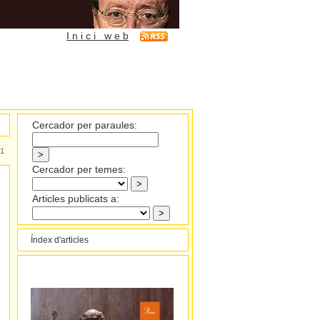
I n i c i w e b
Cercador per paraules:
1
Cercador per temes:
Articles publicats a:
Índex d'articles