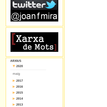
ARXIUS
2020
maig
2017
2016
juliol
2015
desembre
juny
2014
desembre
novembre
maig
2013
desembre