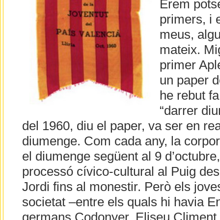
Érem potse
primers, i 
meus, algun
mateix. Mi
primer Aple
un paper d
he rebut fa
“darrer di
del 1960, diu el paper, va ser en rea
diumenge. Com cada any, la corpor
el diumenge següent al 9 d’octubre,
processó cívico-cultural al Puig des
Jordi fins al monestir. Però els jov
societat –entre els quals hi havia E
germans Codonyer, Eliseu Climent