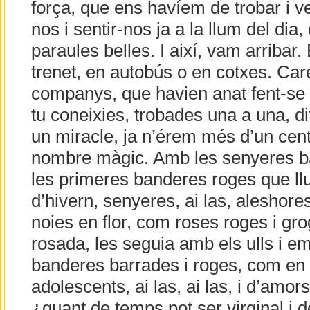
força, que ens havíem de trobar i ve
nos i sentir-nos ja a la llum del dia
paraules belles. I així, vam arribar
trenet, en autobús o en cotxes. Ca
companys, que havien anat fent-se
tu coneixies, trobades una a una, di
un miracle, ja n’érem més d’un cen
nombre màgic. Amb les senyeres ba
les primeres banderes roges que llu
d’hivern, senyeres, ai las, aleshor
noies en flor, com roses roges i gr
rosada, les seguia amb els ulls i em
banderes barrades i roges, com en
adolescents, ai las, ai las, i d’amor
¿quant de temps pot ser virginal i 