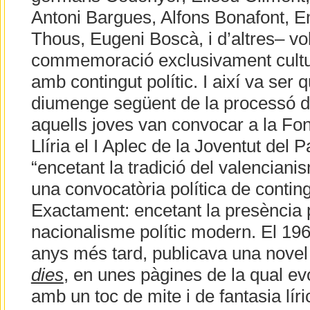
Antoni Bargues, Alfons Bonafont, E
Thous, Eugeni Boscà, i d’altres– vo
commemoració exclusivament cultura
amb contingut polític. I així va ser 
diumenge següent de la processó de
aquells joves van convocar a la Fon
Llíria el I Aplec de la Joventut del P
“encetant la tradició del valencian
una convocatòria política de conting
Exactament: encetant la presència 
nacionalisme polític modern. El 1960
anys més tard, publicava una novel
dies
, en unes pàgines de la qual ev
amb un toc de mite i de fantasia lír