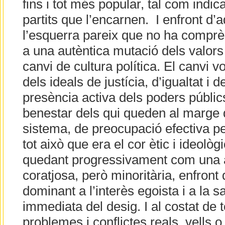
fins i tot més popular, tal com indic
partits que l’encarnen. I enfront d’
l’esquerra pareix que no ha comprè
a una autèntica mutació dels valor
canvi de cultura política. El canvi v
dels ideals de justícia, d’igualtat i d
presència activa dels poders públics
benestar dels qui queden al marge d
sistema, de preocupació efectiva per
tot això que era el cor ètic i ideolò
quedant progressivament com una ac
coratjosa, però minoritària, enfront
dominant a l’interès egoista i a la sa
immediata del desig. I al costat de 
problemes i conflictes reals, vells 