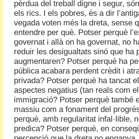
pèrdua del treball digne i segur, só
els rics. I els pobres, és a dir l’ant
vegada voten més la dreta, sense qu
entendre per què. Potser perquè l’
governat i allà on ha governat, no 
reduir les desigualtats sinó que ha
augmentaren? Potser perquè ha pe
pública acabara perdent crèdit i atr
privada? Potser perquè ha tancat el
aspectes negatius (tan reals com el
immigració? Potser perquè també 
massiu com a fonament del progré
perquè, amb regularitat infal·lible, 
predica? Potser perquè, en conseqüè
percepció que la dreta no enganya, 