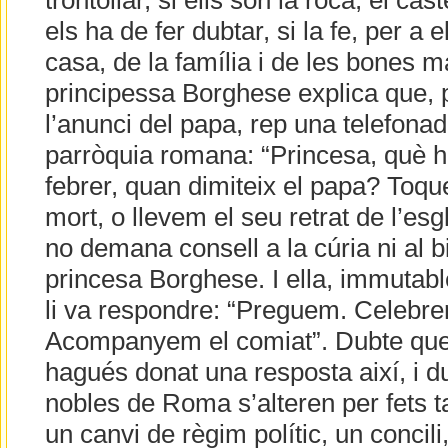
trontollar, si ells són la roca, el cas
els ha de fer dubtar, si la fe, per a e
casa, de la família i de les bones ma
principessa Borghese explica que, 
l’anunci del papa, rep una telefonad
parròquia romana: “Princesa, què h
febrer, quan dimiteix el papa? To
mort, o llevem el seu retrat de l’esg
no demana consell a la cúria ni al 
princesa Borghese. I ella, immutab
li va respondre: “Preguem. Celebre
Acompanyem el comiat”. Dubte que
hagués donat una resposta així, i 
nobles de Roma s’alteren per fets t
un canvi de règim polític, un concil