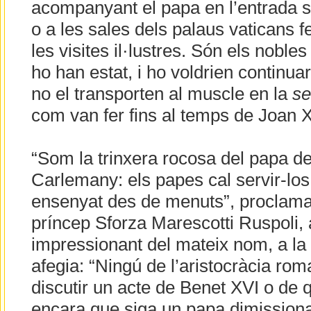
acompanyant el papa en l’entrada 
o a les sales dels palaus vaticans f
les visites il·lustres. Són els noble
ho han estat, i ho voldrien continua
no el transporten al muscle en la
se
com van fer fins al temps de Joan X
“Som la trinxera rocosa del papa d
Carlemany: els papes cal servir-los
ensenyat des de menuts”, proclamav
príncep Sforza Marescotti Ruspoli, 
impressionant del mateix nom, a la 
afegia: “Ningú de l’aristocràcia ro
discutir un acte de Benet XVI o de 
encara que siga un papa dimissiona