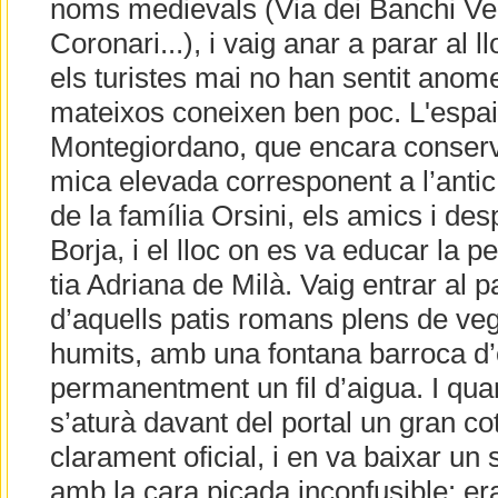
noms medievals (Via dei Banchi Vec
Coronari...), i vaig anar a parar al 
els turistes mai no han sentit anom
mateixos coneixen ben poc. L'espai 
Montegiordano, que encara conserv
mica elevada corresponent a l’antic
de la família Orsini, els amics i de
Borja, i el lloc on es va educar la p
tia Adriana de Milà. Vaig entrar al p
d’aquells patis romans plens de veg
humits, amb una fontana barroca d’
permanentment un fil d’aigua. I qua
s’aturà davant del portal un gran co
clarament oficial, i en va baixar un s
amb la cara picada inconfusible: er