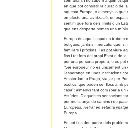
setmanari, i no sabem a quin psiqui
en què pot consistir la curació de 
aquesta Europa, o almenys la que e
en efecte una civilització, un espa
sentim que fora dels límits d’un Est
que ens desperta només una mínim
Europa és aquell espai on trobem esgl
botigues, jardins i mercats, que, s
familiars i pròxims. I es pot viure 
fins i tot fora del propi Estat o de 
per una persona propera, o es pot co
“Ser europeu” no és únicament un con
l’esperança en unes institucions c
Amsterdam o Praga, viatjar per Portu
exòtics, que poden ser llocs amb pe
casa”: almenys tant com (per a un v
Astúries. D’aquestes sensacions ta
per molts anys de camins i de passej
Europeus. Retrat en setanta imatg
Europa.
Es pot i es deu parlar dels proble