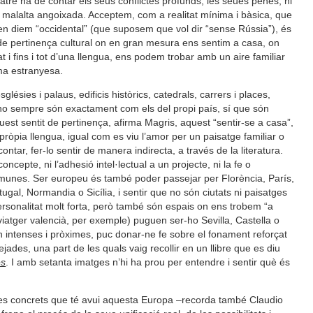
atre ha de contar els seus conflictes profunds, les seues penes, ni
la malalta angoixada. Acceptem, com a realitat mínima i bàsica, que
n diem “occidental” (que suposem que vol dir “sense Rússia”), és
i de pertinença cultural on en gran mesura ens sentim a casa, on
at i fins i tot d’una llengua, ens podem trobar amb un aire familiar
a estranyesa.
ésies i palaus, edificis històrics, catedrals, carrers i places,
i no sempre són exactament com els del propi país, sí que són
aquest sentit de pertinença, afirma Magris, aquest “sentir-se a casa”,
la pròpia llengua, igual com es viu l’amor per un paisatge familiar o
ntar, fer-lo sentir de manera indirecta, a través de la literatura.
cepte, ni l’adhesió intel·lectual a un projecte, ni la fe o
omunes. Ser europeu és també poder passejar per Florència, París,
gal, Normandia o Sicília, i sentir que no són ciutats ni paisatges
rsonalitat molt forta, però també són espais on ens trobem “a
iatger valencià, per exemple) puguen ser-ho Sevilla, Castella o
n intenses i pròximes, puc donar-ne fe sobre el fonament reforçat
ades, una part de les quals vaig recollir en un llibre que es diu
es
. I amb setanta imatges n’hi ha prou per entendre i sentir què és
mes concrets que té avui aquesta Europa –recorda també Claudio