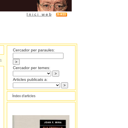
I n i c i w e b
Cercador per paraules:
1
Cercador per temes:
Articles publicats a:
Índex d'articles