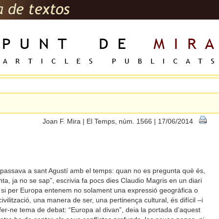
6
Joan F. Mira | El Temps, núm. 1566 | 17/06/2014
 passava a sant Agustí amb el temps: quan no es pregunta què és,
a, ja no se sap”, escrivia fa pocs dies Claudio Magris en un diari
, que si per Europa entenem no solament una expressió geogràfica o
ivilització, una manera de ser, una pertinença cultural, és difícil –i
o fer-ne tema de debat: “Europa al divan”, deia la portada d’aquest