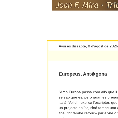
Avui és dissabte, 8 d'agost de 202
Europeus, Ant�gona
“Amb Europa passa com allò que li
se sap què és, però quan es pregunt
italià. Vol dir, explica l’escriptor
un projecte polític, sinó també una c
fins i tot també retòric– parlar-ne 