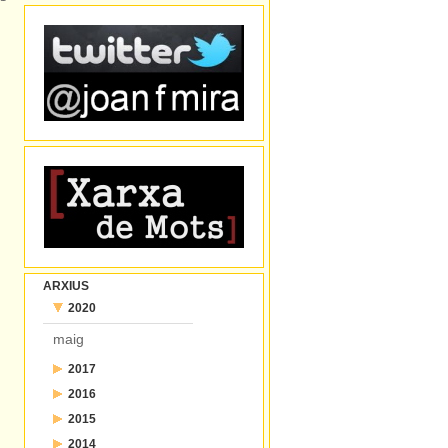
ARXIUS
2020
maig
2017
2016
juliol
2015
desembre
juny
2014