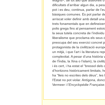
Magris–, de tot allò que afavoreix o 
dificultats d’arribar algun dia, a pe
pot i es deu, continua, parlar de l’e
bàsiques comunes. Es pot parlar de to
arriscat voler definir amb detall un
trets fonamentals que en defineixen
polis grega fins al pensament estoi
la seua tutela concreta de l’individ
liberalisme que proclama els seus dr
preocupa del seu exercici concret pe
protagonista de la civilització euro
un mitjà, i que l’art i la literatura 
complexitat. A pesar d’una història 
de l’Índia, la Xina o l’islam), la civ
i és cert, i ha estat el “bressol del
d’horitzons històricament limitats,
ha “lleis no escrites dels déus”, les
l’Estat no pot violar. Antígona, don
Vermeer i l’
Encyclopédie Française