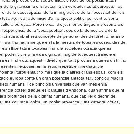
frena el procés de la seua unificació real, de les possibilitats i
sar de la gravíssima crisi actual, a un verdader Estat europeu. I es
uro, de la desocupació, de la immigració, o de la necessitat de lleis
t això, i de la definició d’un projecte polític: per contra, seria
a cultura europea. Però no cal, dic jo, mentre tinguem presents els
 l’experiència de la “cosa pública”: des de la democràcia de la
c i cristià amb el seu concepte de persona, des del dret romà amb
u fins a l’humanisme que en fa la mesura de totes les coses, des del
ets i llibertats intocables fins a la socialdemocràcia que es
r poder viure una vida digna, al llarg de tot aquest trajecte el
pea és l’individu: aquest individu que Kant proclama que és un fi i no
representen i exposen en la seua irrepetible i inexhaurible
violenta i turbulenta (no més que la d’altres grans espais, com els
ilització europa conté un gran potencial antitotalitari, conclou Magris,
s drets humans” i de principis universals que van més enllà
 herència potser d’aquelles paraules d’Antígona, quan afirma que hi
 lleis profundes de la dignitat humana, que cap llei o decret de
cs, una columna jònica, un poblet provençal, una catedral gòtica,
.