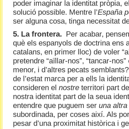
poder imaginar la identitat pròpia, 
solució possible. Mentre l’
España p
ser alguna cosa, tinga necessitat d
5. La frontera.
Per acabar, pensem
què els espanyols de doctrina ens 
catalans, en primer lloc) de voler “a
pretendre “aïllar-nos”, “tancar-nos”
menor, i d’altres pecats semblants?
de l’estat marca per a ells la ident
consideren el
nostre
territori part d
nostra identitat part de la seua ide
entendre que puguem ser
una altra
subordinada, per coses així. Als po
pesar d’una proximitat històrica i g