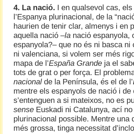
4. La nació.
I en qualsevol cas, els
l’Espanya plurinacional, de la “nació
haurien de tenir clar, almenys i en p
aquella nació –
la
nació espanyola,
espanyola?– que no és ni basca ni c
ni valenciana, si volem ser més rigo
mapa de l’
España Grande
ja el sab
tots de grat o per força. El problem
nacional
de la Península, és el de l’
mentre els espanyols de nació i de 
s’entenguen a si mateixos, no es pu
sense
Euskadi ni Catalunya, ací no 
plurinacional possible. Mentre una d
més grossa, tinga necessitat d’incl