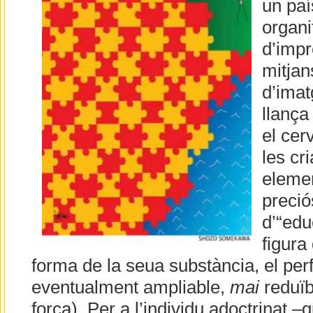
un paí
organi
d’impr
mitjan
d’imat
llança
el cerv
les cr
elemen
preció
d’“edu
figura
forma de la seua substància, el perfi
eventualment ampliable,
mai
reduïbl
força). Per a l’individu adoctrinat 