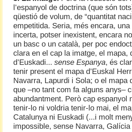
l’espanyol de doctrina (que són tot
qüestió de volum, de “quantitat nacio
empetitida. Seria, més encara, una q
incerta, potser inexistent, encara 
un basc o un català, per poc endoctr
clara en el cap la imatge, el mapa,
d’Euskadi...
sense Espanya
, és cla
tenir present el mapa d’Euskal Her
Navarra, Lapurdi i Sola; o el mapa 
que –no tant com fa alguns anys– c
abundantment. Però cap espanyol no
tenir-lo ni voldria tenir-lo mai, el
Catalunya ni Euskadi (...i molt meny
impossible, sense Navarra, Galícia i