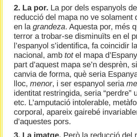
2. La por.
La por dels espanyols de 
reducció del mapa no ve solament d
en la
grandeza
. Aquesta por, més q
terror a trobar-se disminuïts en el p
l’espanyol s’identifica, fa coincidir l
nacional, amb
tot
el mapa d’Espanya
part d’aquest mapa se’n desprèn, si
canvia de forma, què seria Espanya
lloc,
menor
, i ser espanyol seria
me
identitat restringida, seria “perdre” 
etc. L’amputació intolerable, metàf
corporal, apareix gairebé invariabl
d’aquestes pors.
3. La imatge.
Però la reducció del 