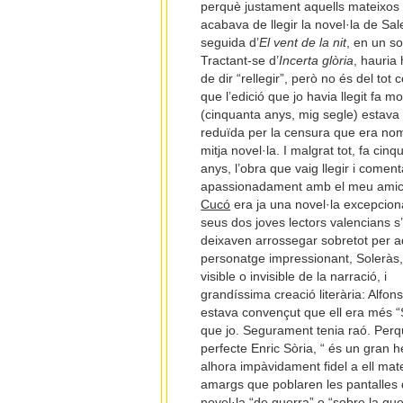
perquè justament aquells mateixos 
acabava de llegir la novel·la de Sal
seguida d’
El vent de la nit
, en un so
Tractant-se d’
Incerta glòria
, hauria
de dir “rellegir”, però no és del tot c
que l’edició que jo havia llegit fa m
(cinquanta anys, mig segle) estava
reduïda per la censura que era no
mitja novel·la. I malgrat tot, fa cinq
anys, l’obra que vaig llegir i coment
apassionadament amb el meu ami
Cucó
era ja una novel·la excepcional
seus dos joves lectors valencians s’
deixaven arrossegar sobretot per a
personatge impressionant, Soleràs,
visible o invisible de la narració, i
grandíssima creació literària: Alfon
estava convençut que ell era més “
que jo. Segurament tenia raó. Perqu
perfecte Enric Sòria, “ és un gran h
alhora impàvidament fidel a ell matei
amargs que poblaren les pantalles d
novel·la “de guerra” o “sobre la gue