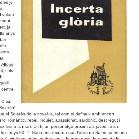
dies jo
es,
l volum.
 hagut
ert, ja
olts anys
 tan
més
uanta
ar
c
Alfons
, i els
hi
quell
 centre
s Cucó
Soleràs”
è el Soleràs de la novel·la, tal com el defineix amb encert
eroi romàntic, rebel, inquiet, apassionat, sardònic, descregut i
x fins a la mort. En fi, un personatge pròxim als joves irats i
els anys 50...”. Sòria ens recorda que l’obra de Sales no és una
rra”, sinó molt més: podria ser “...la gran novel·la russa de la