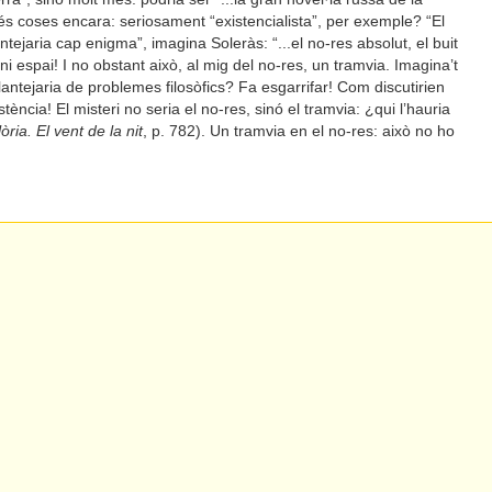
més coses encara: seriosament “existencialista”, per exemple? “El
ntejaria cap enigma”, imagina Soleràs: “...el no-res absolut, el buit
 ni espai! I no obstant això, al mig del no-res, un tramvia. Imagina’t
antejaria de problemes filosòfics? Fa esgarrifar! Com discutirien
tència! El misteri no seria el no-res, sinó el tramvia: ¿qui l’hauria
òria. El vent de la nit
, p. 782). Un tramvia en el no-res: això no ho