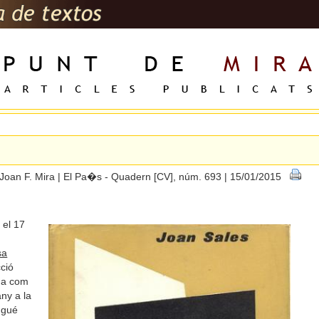
Joan F. Mira | El Pa�s - Quadern [CV], núm. 693 | 15/01/2015
 el 17
sa
cció
da com
any a la
ngué