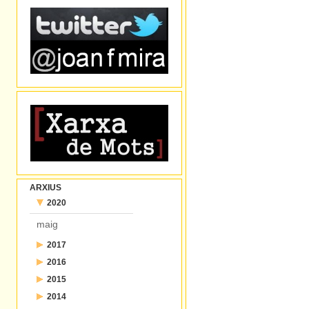
ARXIUS
2020
maig
2017
2016
juliol
2015
desembre
juny
2014
desembre
novembre
maig