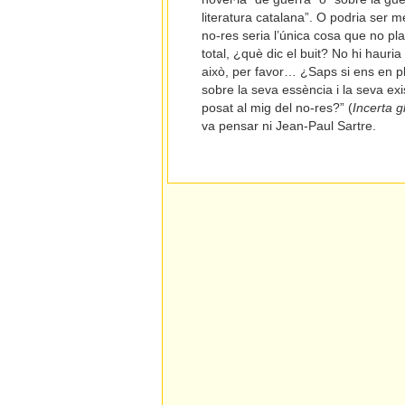
literatura catalana”. O podria ser 
no-res seria l’única cosa que no pla
total, ¿què dic el buit? No hi hauria
això, per favor… ¿Saps si ens en pl
sobre la seva essència i la seva exis
posat al mig del no-res?” (
Incerta gl
va pensar ni Jean-Paul Sartre.