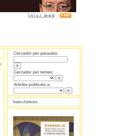
I n i c i w e b
Cercador per paraules:
1
Cercador per temes:
Articles publicats a:
Índex d'articles