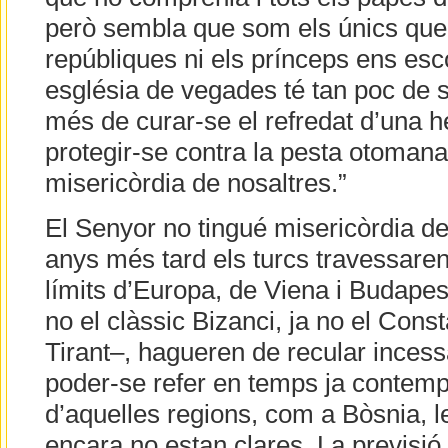
però sembla que som els únics que 
repúbliques ni els prínceps ens esc
església de vegades té tan poc de
més de curar-se el refredat d’una h
protegir-se contra la pesta otomana
misericòrdia de nosaltres.”
El Senyor no tingué misericòrdia de
anys més tard els turcs travessaren 
límits d’Europa, de Viena i Budapest
no el clàssic Bizanci, ja no el Cons
Tirant–, hagueren de recular inces
poder-se refer en temps ja contemp
d’aquelles regions, com a Bòsnia, les
encara no estan clares. La previsió