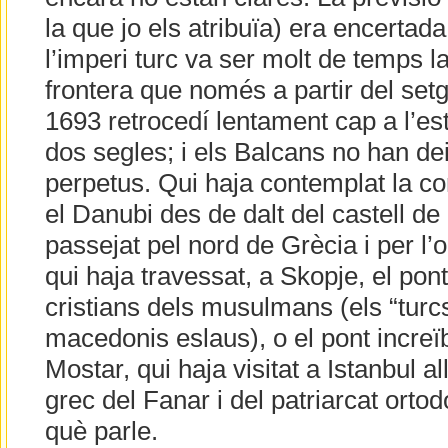
la que jo els atribuïa) era encertada
l’imperi turc va ser molt de temps l
frontera que només a partir del setg
1693 retrocedí lentament cap a l’est
dos segles; i els Balcans no han dei
perpetus. Qui haja contemplat la co
el Danubi des de dalt del castell de
passejat pel nord de Grècia i per l
qui haja travessat, a Skopje, el pon
cristians dels musulmans (els “turcs
macedonis eslaus), o el pont increïb
Mostar, qui haja visitat a Istanbul a
grec del Fanar i del patriarcat orto
què parle.