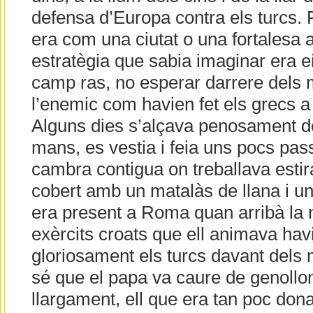
defensa d’Europa contra els turcs. Pe
era com una ciutat o una fortalesa a
estratègia que sabia imaginar era e
camp ras, no esperar darrere dels 
l’enemic com havien fet els grecs a
Alguns dies s’alçava penosament del 
mans, es vestia i feia uns pocs pas
cambra contigua on treballava esti
cobert amb un matalàs de llana i un
era present a Roma quan arribà la n
exèrcits croats que ell animava hav
gloriosament els turcs davant dels
sé que el papa va caure de genollons
llargament, ell que era tan poc don