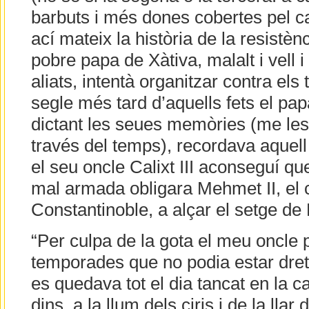
barbuts i més dones cobertes pel ca
ací mateix la història de la resistè
pobre papa de Xàtiva, malalt i vell 
aliats, intentà organitzar contra els
segle més tard d’aquells fets el pa
dictant les seues memòries (me les 
través del temps), recordava aquell
el seu oncle Calixt III aconseguí qu
mal armada obligara Mehmet II, el 
Constantinoble, a alçar el setge de
“Per culpa de la gota el meu oncle 
temporades que no podia estar dret 
es quedava tot el dia tancat en la c
dins, a la llum dels ciris i de la llar d