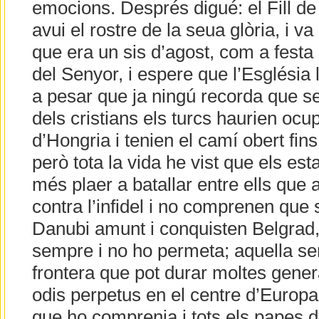
emocions. Després digué: el Fill d
avui el rostre de la seua glòria, i va 
que era un sis d’agost, com a festa 
del Senyor, i espere que l’Església
a pesar que ja ningú recorda que se
dels cristians els turcs haurien ocu
d’Hongria i tenien el camí obert fin
però tota la vida he vist que els es
més plaer a batallar entre ells que a
contra l’infidel i no comprenen que s
Danubi amunt i conquisten Belgrad
sempre i no ho permeta; aquella ser
frontera que pot durar moltes gener
odis perpetus en el centre d’Europa.
que ho comprenia i tots els papes d