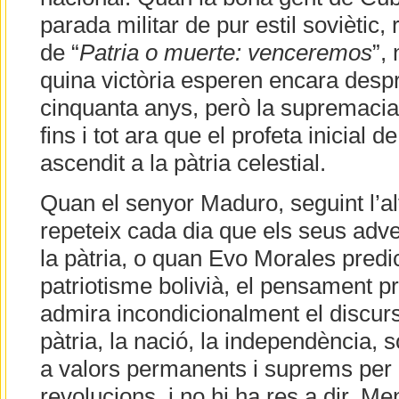
parada militar de pur estil soviètic,
de “
Patria o muerte: venceremos
”,
quina victòria esperen encara des
cinquanta anys, però la supremacia 
fins i tot ara que el profeta inicial de
ascendit a la pàtria celestial.
Quan el senyor Maduro, seguint l’al
repeteix cada dia que els seus adve
la pàtria, o quan Evo Morales pred
patriotisme bolivià, el pensament p
admira incondicionalment el discurs
pàtria, la nació, la independència,
a valors permanents i suprems per 
revolucions, i no hi ha res a dir. M