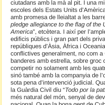
ciutadans amb la mà al pit. I una mi
escoles dels Estats Units d’Amèric
amb promesa de lleialtat a les barres
pledge allegiance to the flag of the 
America
”, etcètera. I així per l’amp
edificis públics i gran part dels priv
repúbliques d’Àsia, Àfrica i Oceani
conflictives generalment, no com a
banderes amb estrella, sobre groc 
competir no solament amb les quatr
sinó també amb la companyia de l’o
sota pena d’intervenció judicial. Q
la Guàrdia Civil diu “
Todo por la pat
més natural del món, senyal de de
nacional. Quan la bona gent de Cuba