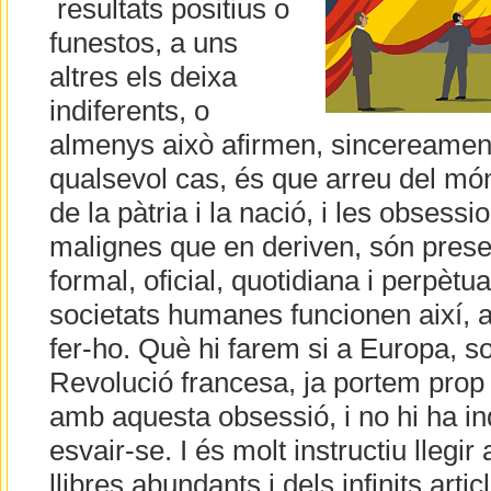
resultats positius o
funestos, a uns
altres els deixa
indiferents, o
almenys això afirmen, sincereament 
qualsevol cas, és que arreu del mó
de la pàtria i la nació, i les obsess
malignes que en deriven, són pres
formal, oficial, quotidiana i perpètu
societats humanes funcionen així,
fer-ho. Què hi farem si a Europa, so
Revolució francesa, ja portem prop
amb aquesta obsessió, i no hi ha i
esvair-se. I és molt instructiu llegi
llibres abundants i dels infinits art