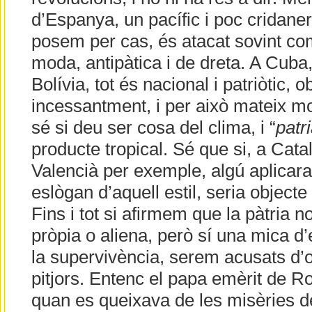
d’Espanya, un pacífic i poc cridaner
posem per cas, és atacat sovint c
moda, antipàtica i de dreta. A Cuba
Bolívia, tot és nacional i patriòtic,
incessantment, i per això mateix mo
sé si deu ser cosa del clima, i “
patr
producte tropical. Sé que si, a Cata
Valencià per exemple, algú aplicara 
eslògan d’aquell estil, seria object
Fins i tot si afirmem que la pàtria 
pròpia o aliena, però sí una mica d’
la supervivència, serem acusats d’
pitjors. Entenc el papa emèrit de R
quan es queixava de les misèries de