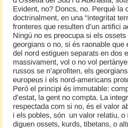
d’Ossètia del Sud i d’Abkhàsia, sota
Evident, no? Doncs, no. Perquè la
doctrinalment, en una “integritat terr
fronteres que resulten d’un artifici a
Ningú no es preocupa si els ossets
georgians o no, si és raonable que e
del nord estiguen separats en dos es
massivament, vol o no vol pertànye
russos se n’aprofiten, els georgians
europeus i els nord-americans prot
Però el principi és immutable: comp
d’estat, la gent no compta. La integrit
respectada com si no, és el valor a
i els pobles, són un valor relatiu, o
diguen ossets, kurds, tibetans, o a