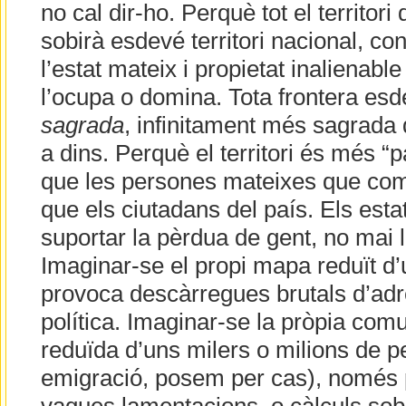
no cal dir-ho. Perquè tot el territori 
sobirà esdevé territori nacional, c
l’estat mateix i propietat inalienabl
l’ocupa o domina. Tota frontera esd
sagrada
, infinitament més sagrada 
a dins. Perquè el territori és més “
que les persones mateixes que co
que els ciutadans del país. Els es
suportar la pèrdua de gent, no mai l
Imaginar-se el propi mapa reduït d’
provoca descàrregues brutals d’adre
política. Imaginar-se la pròpia comu
reduïda d’uns milers o milions de p
emigració, posem per cas), només 