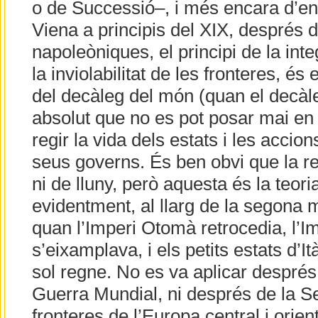
o de Successió–, i més encara d’e
Viena a principis del XIX, després 
napoleòniques, el principi de la integ
la inviolabilitat de les fronteres, é
del decàleg del món (quan el decàle
absolut que no es pot posar mai en 
regir la vida dels estats i les accion
seus governs. És ben obvi que la re
ni de lluny, però aquesta és la teori
evidentment, al llarg de la segona m
quan l’Imperi Otomà retrocedia, l’I
s’eixamplava, i els petits estats d’It
sol regne. No es va aplicar després
Guerra Mundial, ni després de la S
fronteres de l’Europa central i orien