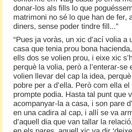
donar-los als fills lo que poguéssem,
matrimoni no sé lo que han de fer, a
diners, sense poder tindre fill...”
“Pues ja voràs, un xic d’ací volia a
casa que tenia prou bona hacienda, 
ells dos se volien prou, i eixe xic s
perquè la volia, però a l’enterar-se e
volien llevar del cap la idea, perqu
pobre per a d’ella. Però com ella el v
prompte podia. Hasta tal punt que va
acompanyar-la a casa, i son pare d’e
en una cadira al cap, i allí se va ar
d’aquell dia que van tallar la relació,
en els pares, aquell xic va dir ‘dei