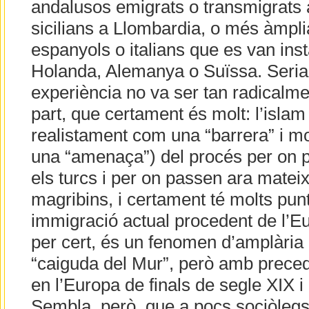
andalusos emigrats o transmigrats 
sicilians a Llombardia, o més àmpl
espanyols o italians que es van inst
Holanda, Alemanya o Suïssa. Seria 
experiència no va ser tan radicalmen
part, que certament és molt: l’islam
realistament com una “barrera” i 
una “amenaça”) del procés per on 
els turcs i per on passen ara mateix 
magribins, i certament té molts pun
immigració actual procedent de l’Eu
per cert, és un fenomen d’amplària 
“caiguda del Mur”, però amb preced
en l’Europa de finals de segle XIX i
Sembla, però, que a pocs sociòlegs,