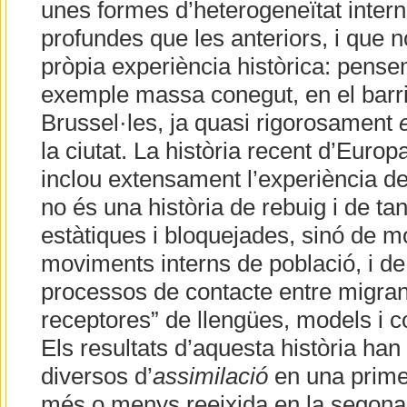
unes formes d’heterogeneïtat intern
profundes que les anteriors, i que 
pròpia experiència històrica: pense
exemple massa conegut, en el barr
Brussel·les, ja quasi rigorosament
la ciutat. La història recent d’Europ
inclou extensament l’experiència de l
no és una història de rebuig i de ta
estàtiques i bloquejades, sinó de m
moviments interns de població, i d
processos de contacte entre migrant
receptores” de llengües, models i co
Els resultats d’aquesta història han
diversos d’
assimilació
en una primer
més o menys reeixida en la segona: