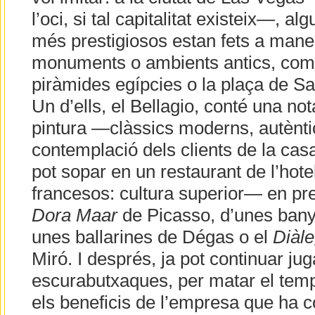
l’oci, si tal capitalitat existeix—, a
més prestigiosos estan fets a mane
monuments o ambients antics, com
piràmides egípcies o la plaça de S
Un d’ells, el Bellagio, conté una not
pintura —clàssics moderns, autènti
contemplació dels clients de la ca
pot sopar en un restaurant de l’hot
francesos: cultura superior— en pre
Dora Maar
de Picasso, d’unes bany
unes ballarines de Dégas o el
Diàle
Miró. I després, ja pot continuar ju
escurabutxaques, per matar el temps
els beneficis de l’empresa que ha c