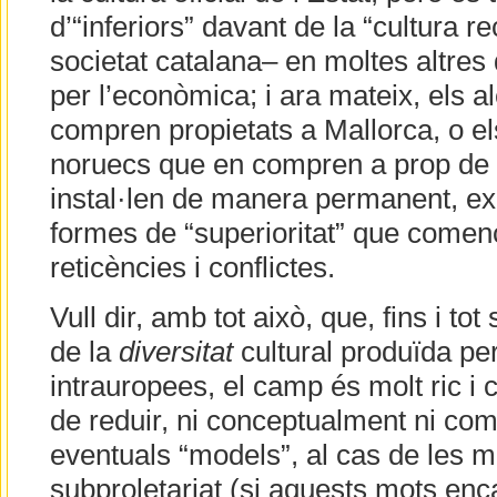
d’“inferiors” davant de la “cultura r
societat catalana– en moltes altre
per l’econòmica; i ara mateix, els 
compren propietats a Mallorca, o el
noruecs que en compren a prop de B
instal·len de manera permanent, ex
formes de “superioritat” que comen
reticències i conflictes.
Vull dir, amb tot això, que, fins i tot 
de la
diversitat
cultural produïda pe
intrauropees, el camp és molt ric i 
de reduir, ni conceptualment ni co
eventuals “models”, al cas de les mi
subproletariat (si aquests mots enc