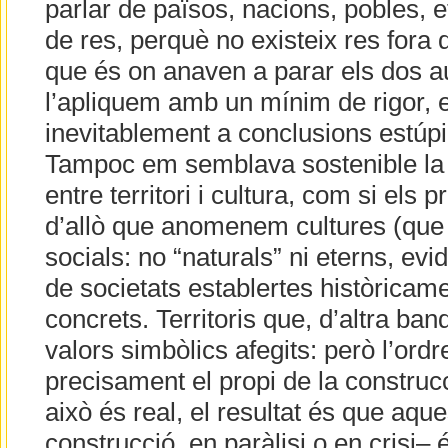
parlar de països, nacions, pobles, e
de res, perquè no existeix res fora d
que és on anaven a parar els dos au
l’apliquem amb un mínim de rigor, e
inevitablement a conclusions estúpi
Tampoc em semblava sostenible la d
entre territori i cultura, com si els
d’allò que anomenem cultures (que
socials: no “naturals” ni eterns, ev
de societats establertes històricamen
concrets. Territoris que, d’altra ba
valors simbòlics afegits: però l’ordr
precisament el propi de la construcc
això és real, el resultat és que aq
construcció, en paràlisi o en crisi–