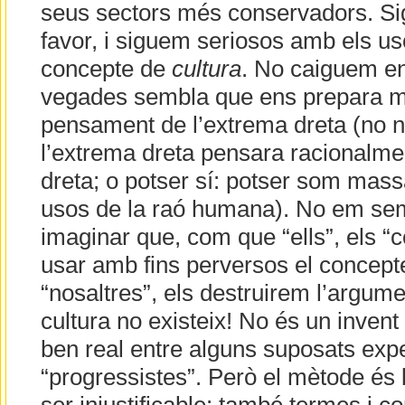
seus sectors més conservadors. Si
favor, i siguem seriosos amb els uso
concepte de
cultura
. No caiguem en
vegades sembla que ens prepara m
pensament de l’extrema dreta (no n’
l’extrema dreta pensara racionalmen
dreta; o potser sí: potser som mass
usos de la raó humana). No em semb
imaginar que, com que “ells”, els “
usar amb fins perversos el concepte
“nosaltres”, els destruirem l’argume
cultura no existeix! No és un inven
ben real entre alguns suposats expe
“progressistes”. Però el mètode és 