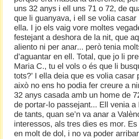
uns 32 anys i ell uns 71 o 72, de qu
que li guanyava, i ell se volia casar
ella. I jo els vaig vore moltes vegad
festejant a deshora de la nit, que a
aliento ni per anar... però tenia molt
d’aguantar en ell. Total, que jo li pr
Maria C., tu el vols o és que li busq
tots?’ I ella deia que es volia casar
això no ens ho podia fer creure a n
32 anys casada amb un home de 72 
de portar-lo passejant... Ell venia a 
de tants, quan se’n va anar a Valènc
interessos, als tres dies es mor. Es
en molt de dol, i no va poder arriba