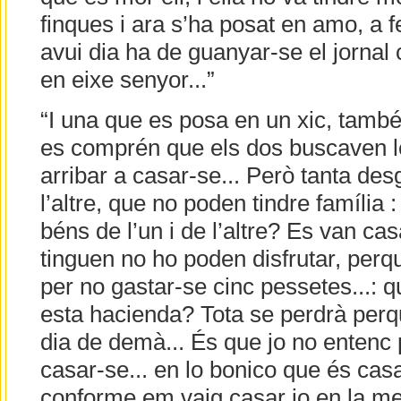
finques i ara s’ha posat en amo, a fe
avui dia ha de guanyar-se el jorna
en eixe senyor...”
“I una que es posa en un xic, també 
es comprén que els dos buscaven le
arribar a casar-se... Però tanta des
l’altre, que no poden tindre família 
béns de l’un i de l’altre? Es van cas
tinguen no ho poden disfrutar, perq
per no gastar-se cinc pessetes...: q
esta hacienda? Tota se perdrà perq
dia de demà... És que jo no entenc 
casar-se... en lo bonico que és casa
conforme em vaig casar jo en la meua