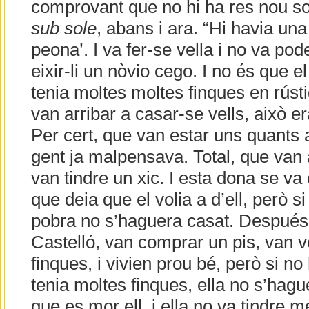
comprovant que no hi ha res nou so
sub sole
, abans i ara. “Hi havia una 
peona’. I va fer-se vella i no va pod
eixir-li un nòvio cego. I no és que e
tenia moltes moltes finques en rúst
van arribar a casar-se vells, això er
Per cert, que van estar uns quants a
gent ja malpensava. Total, que van ar
van tindre un xic. I esta dona se va 
que deia que el volia a d’ell, però s
pobra no s’haguera casat. Después
Castelló, van comprar un pis, van v
finques, i vivien prou bé, però si n
tenia moltes finques, ella no s’hagu
que es mor ell, i ella no va tindre