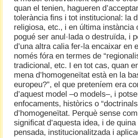
quan el tenien, hagueren d’acceptar
tolerància fins i tot institucional: la 
religiosa, etc., i en última instànci
pogué ser anul·lada o destruïda, i 
d’una altra calia fer-la encaixar en
només fóra en termes de “regionalis
tradicional, etc. I en tot cas, quan
mena d’homogeneïtat està en la ba
europeu?”, el que preteníem era con
d’aquest model –o models–, i potse
enfocaments, històrics o “doctrinals
d’homogeneïtat. Perquè sense compr
significat d’aquesta idea, i de quin
pensada, institucionalitzada i aplic