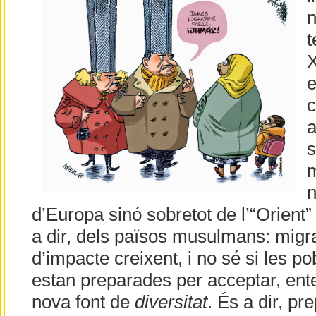
n
t
X
c
a
s
m
n
d’Europa sinó sobretot de l’“Orient” 
a dir, dels països musulmans: migr
d’impacte creixent, i no sé si les p
estan preparades per acceptar, ent
nova font de
diversitat
. És a dir, p