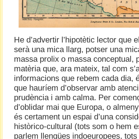
He d’advertir l’hipotètic lector que
serà una mica llarg, potser una mica
massa prolix o massa conceptual, p
matèria que, ara mateix, tal com s
informacions que rebem cada dia, és
que hauríem d’observar amb atenció
prudència i amb calma. Per començ
d’oblidar mai que Europa, o almeny
és certament un espai d’una consi
històrico-cultural (tots som o hem es
parlem llengües indoeuropees, tots