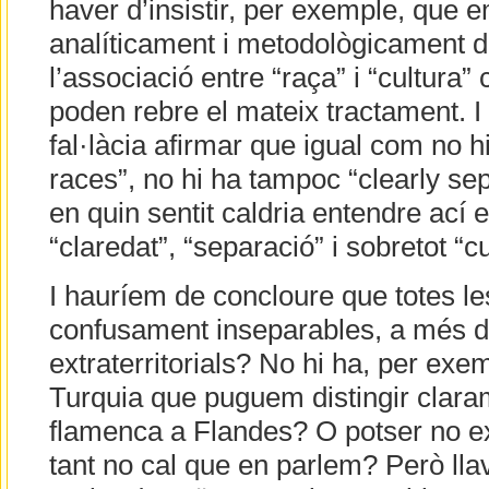
haver d’insistir, per exemple, que
analíticament i metodològicament dif
l’associació entre “raça” i “cultura
poden rebre el mateix tractament. I 
fal·làcia afirmar que igual com no h
races”, no hi ha tampoc “clearly sep
en quin sentit caldria entendre ací 
“claredat”, “separació” i sobretot “cu
I hauríem de concloure que totes le
confusament inseparables, a més de 
extraterritorials? No hi ha, per exe
Turquia que puguem distingir claram
flamenca a Flandes? O potser no exi
tant no cal que en parlem? Però ll